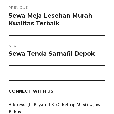
Navigasi
PREVIOUS
pos
Sewa Meja Lesehan Murah
Previous
post:
Kualitas Terbaik
NEXT
Sewa Tenda Sarnafil Depok
Next
post:
CONNECT WITH US
Address : Jl. Bayan II Kp.Ciketing Mustikajaya
Bekasi