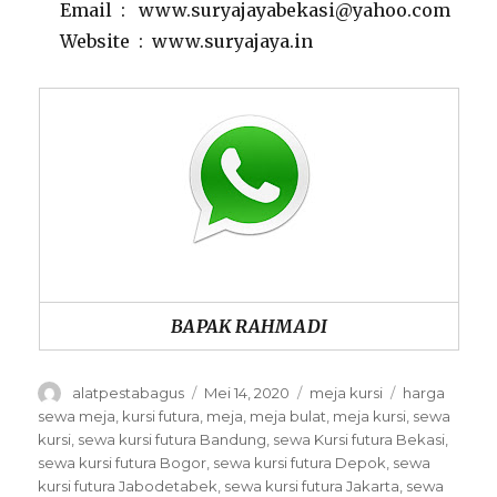
Email : www.suryajayabekasi@yahoo.com
Website : www.suryajaya.in
BAPAK RAHMADI
Author
Posted
Categories
Tags
alatpestabagus
Mei 14, 2020
meja kursi
harga
on
sewa meja
,
kursi futura
,
meja
,
meja bulat
,
meja kursi
,
sewa
kursi
,
sewa kursi futura Bandung
,
sewa Kursi futura Bekasi
,
sewa kursi futura Bogor
,
sewa kursi futura Depok
,
sewa
kursi futura Jabodetabek
,
sewa kursi futura Jakarta
,
sewa