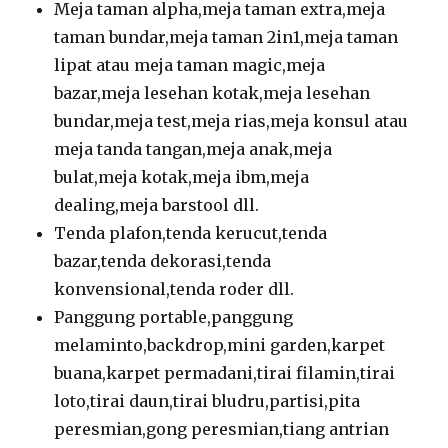
Meja taman alpha,meja taman extra,meja
taman bundar,meja taman 2in1,meja taman
lipat atau meja taman magic,meja
bazar,meja lesehan kotak,meja lesehan
bundar,meja test,meja rias,meja konsul atau
meja tanda tangan,meja anak,meja
bulat,meja kotak,meja ibm,meja
dealing,meja barstool dll.
Tenda plafon,tenda kerucut,tenda
bazar,tenda dekorasi,tenda
konvensional,tenda roder dll.
Panggung portable,panggung
melaminto,backdrop,mini garden,karpet
buana,karpet permadani,tirai filamin,tirai
loto,tirai daun,tirai bludru,partisi,pita
peresmian,gong peresmian,tiang antrian