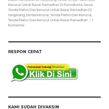
Kerucut Untuk Bazar Ramadhan Di Purwakarta
,
Sewa
Tenda Plafon Dan Kerucut Untuk Bazar Ramadhan Di
tangerang
,
tenda kerucut
,
Tenda Plafon Dan Kerucut
,
Tenda Plafon Dan Kerucut Untuk Bazar Ramadhan
1
pada
Komentar
Sewa
Tenda
Plafon
Dan
Kerucut
RESPON CEPAT
Untuk
Bazar
Ramadhan
Di
Jakarta
KAMI SUDAH DIVAKSIN