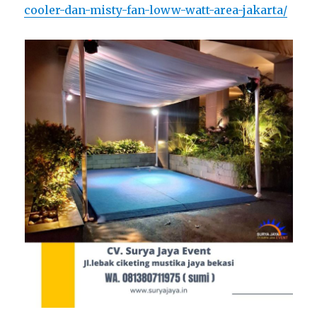
cooler-dan-misty-fan-loww-watt-area-jakarta/