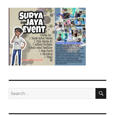
SEA
Search
for: