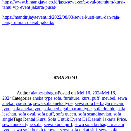
https://www.bintangjaya.co.id/jasa-sewa-sofa-oval-premium-kursi-
tamu-vip-event-jakarta-pusat/
https://mandirijayaevent.id/2022/08/03/sewa-kursi-ratu-dan-raja-
harga-murah-daerah-jakarta/
MBA SUMI
Author
alatpestabagus
Posted on
Mei 16, 2024
Mei 16,
2024
Categories
aneka type sofa
,
furniture
,
kursi puff
,
meubel
,
sewa
aneka type sofa
,
sewa sofa aneka type
,
sewa sofa berbagai macam
type
,
sofa aneka type
,
sofa berbagai macam type
,
sofa double
,
sofa
lesehan
,
sofa oval
,
sofa puff
,
sofa queen
,
sofa scandinavian
,
sofa
single
Tags
Rental Kursi Sofa Untuk Event Di Daerah Jakarta Price
,
sewa aneka type sofa
,
sewa kursi puff
,
sewa sofa berbagai macam
type
,
sewa sofa bersih terawat
,
sewa sofa dekat sini
,
sewa sofa