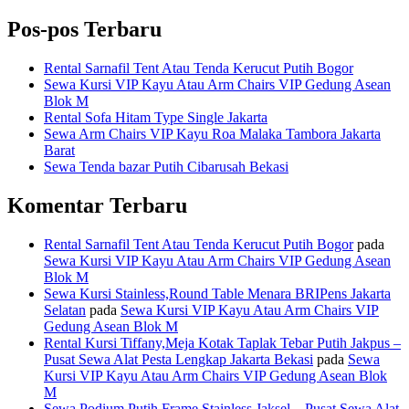
Pos-pos Terbaru
Rental Sarnafil Tent Atau Tenda Kerucut Putih Bogor
Sewa Kursi VIP Kayu Atau Arm Chairs VIP Gedung Asean
Blok M
Rental Sofa Hitam Type Single Jakarta
Sewa Arm Chairs VIP Kayu Roa Malaka Tambora Jakarta
Barat
Sewa Tenda bazar Putih Cibarusah Bekasi
Komentar Terbaru
Rental Sarnafil Tent Atau Tenda Kerucut Putih Bogor
pada
Sewa Kursi VIP Kayu Atau Arm Chairs VIP Gedung Asean
Blok M
Sewa Kursi Stainless,Round Table Menara BRIPens Jakarta
Selatan
pada
Sewa Kursi VIP Kayu Atau Arm Chairs VIP
Gedung Asean Blok M
Rental Kursi Tiffany,Meja Kotak Taplak Tebar Putih Jakpus –
Pusat Sewa Alat Pesta Lengkap Jakarta Bekasi
pada
Sewa
Kursi VIP Kayu Atau Arm Chairs VIP Gedung Asean Blok
M
Sewa Podium Putih Frame Stainless Jaksel – Pusat Sewa Alat