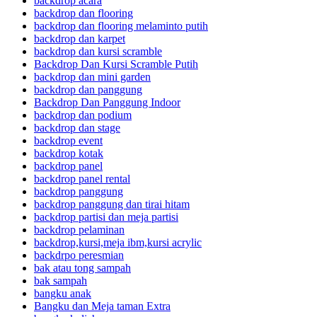
backdrop acara
backdrop dan flooring
backdrop dan flooring melaminto putih
backdrop dan karpet
backdrop dan kursi scramble
Backdrop Dan Kursi Scramble Putih
backdrop dan mini garden
backdrop dan panggung
Backdrop Dan Panggung Indoor
backdrop dan podium
backdrop dan stage
backdrop event
backdrop kotak
backdrop panel
backdrop panel rental
backdrop panggung
backdrop panggung dan tirai hitam
backdrop partisi dan meja partisi
backdrop pelaminan
backdrop,kursi,meja ibm,kursi acrylic
backdrpo peresmian
bak atau tong sampah
bak sampah
bangku anak
Bangku dan Meja taman Extra