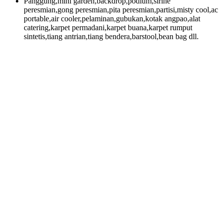
Panggung,mini garden,backdrop,podium,sirine
peresmian,gong peresmian,pita peresmian,partisi,misty cool,ac
portable,air cooler,pelaminan,gubukan,kotak angpao,alat
catering,karpet permadani,karpet buana,karpet rumput
sintetis,tiang antrian,tiang bendera,barstool,bean bag dll.