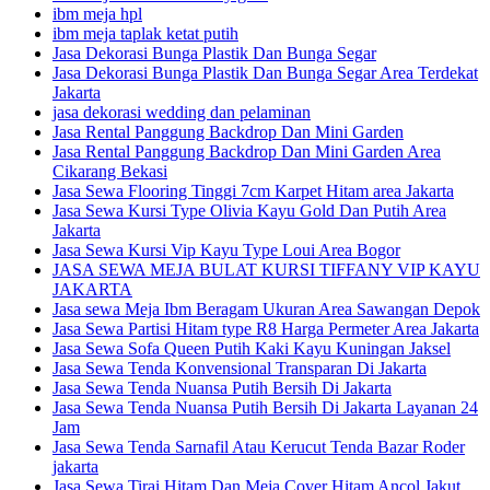
ibm meja hpl
ibm meja taplak ketat putih
Jasa Dekorasi Bunga Plastik Dan Bunga Segar
Jasa Dekorasi Bunga Plastik Dan Bunga Segar Area Terdekat
Jakarta
jasa dekorasi wedding dan pelaminan
Jasa Rental Panggung Backdrop Dan Mini Garden
Jasa Rental Panggung Backdrop Dan Mini Garden Area
Cikarang Bekasi
Jasa Sewa Flooring Tinggi 7cm Karpet Hitam area Jakarta
Jasa Sewa Kursi Type Olivia Kayu Gold Dan Putih Area
Jakarta
Jasa Sewa Kursi Vip Kayu Type Loui Area Bogor
JASA SEWA MEJA BULAT KURSI TIFFANY VIP KAYU
JAKARTA
Jasa sewa Meja Ibm Beragam Ukuran Area Sawangan Depok
Jasa Sewa Partisi Hitam type R8 Harga Permeter Area Jakarta
Jasa Sewa Sofa Queen Putih Kaki Kayu Kuningan Jaksel
Jasa Sewa Tenda Konvensional Transparan Di Jakarta
Jasa Sewa Tenda Nuansa Putih Bersih Di Jakarta
Jasa Sewa Tenda Nuansa Putih Bersih Di Jakarta Layanan 24
Jam
Jasa Sewa Tenda Sarnafil Atau Kerucut Tenda Bazar Roder
jakarta
Jasa Sewa Tirai Hitam Dan Meja Cover Hitam Ancol Jakut