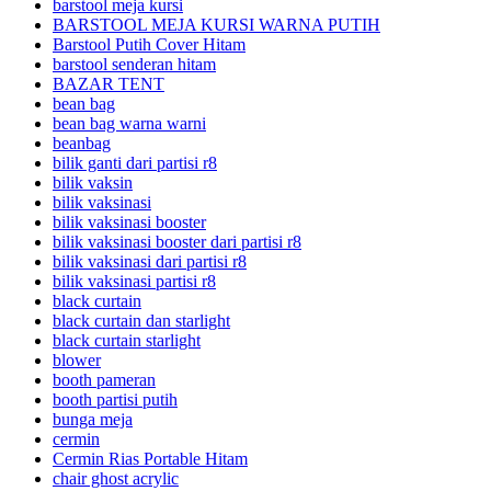
barstool meja kursi
BARSTOOL MEJA KURSI WARNA PUTIH
Barstool Putih Cover Hitam
barstool senderan hitam
BAZAR TENT
bean bag
bean bag warna warni
beanbag
bilik ganti dari partisi r8
bilik vaksin
bilik vaksinasi
bilik vaksinasi booster
bilik vaksinasi booster dari partisi r8
bilik vaksinasi dari partisi r8
bilik vaksinasi partisi r8
black curtain
black curtain dan starlight
black curtain starlight
blower
booth pameran
booth partisi putih
bunga meja
cermin
Cermin Rias Portable Hitam
chair ghost acrylic