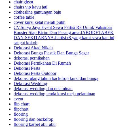
chair ghsot
chairs vip kayu jati
clothesline gantungan baju
coffee table
cover kursi ketat merah putih
CV.Surya Jaya Event Sewa Partisi R8 Untuk Vaksinasi
Booster Siap Kirim Dan Pasang area JABODETABEK
DAN SEKITARNYA.Partisi r8 yang kami sewa kan ini
sangat kokoh
Dekorasi Akad Nikah
Dekorasi Bunga Plastik Dan Bunga Segar
dekorasi pernikahan
Dekorasi Pernikahan Di Rumah
Dekorasi Pesta
Dekorasi Pesta Outdoor
dekorasi ulang tahun backdrop kursi dan bunga
Dekorasi Wedding
dekorasi wedding dan pelaminan
dekorasi wedding tenda kursi meja pelaminan
event
flip chart
flipchart
flooring
flooring dan backdrop
flooring karpet abu-abu