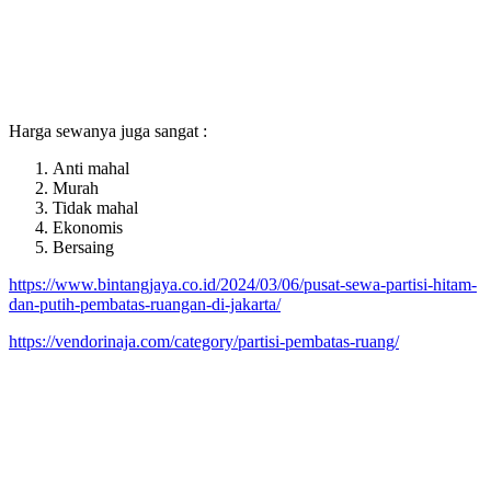
Harga sewanya juga sangat :
Anti mahal
Murah
Tidak mahal
Ekonomis
Bersaing
https://www.bintangjaya.co.id/2024/03/06/pusat-sewa-partisi-hitam-
dan-putih-pembatas-ruangan-di-jakarta/
https://vendorinaja.com/category/partisi-pembatas-ruang/