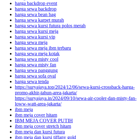
harga backdrop event
harga sewa backdrop
harga sewa bean bag
harga sewa karpet murah
harga sewa kursi futura polos merah
harga sewa kursi meja
harga sewa kursi vip
harga sewa meja
harga sewa meja ibm terbaru
harga sewa meja kotak
harga sewa misty cool
harga sewa misty fan
harga sewa panggung
harga sewa sofa oval
harga sewa tenda
https://suryajaya.top/2024/12/06/sewa-kursi-crossback-harga-
promo-akhir-tahun-area-jakarta/
https://suryajaya.in/2024/09/10/sewa-air-cooler-dan-misty-fan-
loww-watt-area-jakarta/
ibm meja
ibm meja cover hitam
IBM MEJA COVER PUTIH
ibm meja cover stretch hitam
ibm meja dan kursi futura
ibm meja dan kursi tiffany gold