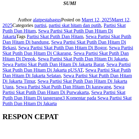
SUMI
Author
alatpestabagus
Posted on
Maret 12, 2025
Maret 12,
2025
Categories
partisi
,
partisi skat hitam dan putih
,
Partisi Skat
Putih Dan Hitam
,
Sewa Partisi Skat Putih Dan Hitam Di
Jakarta
Tags
Partisi Skat Putih Dan Hitam
,
Sewa Partisi Skat Putih
Dan Hitam Di bandung
,
Sewa Partisi Skat Putih Dan Hitam Di
Bekasi
,
Sewa Partisi Skat Putih Dan Hitam Di Bogor
,
Sewa Partisi
Skat Putih Dan Hitam Di Cikarang
,
Sewa Partisi Skat Putih Dan
Hitam Di Depok
,
Sewa Partisi Skat Putih Dan Hitam Di Jakarta
,
Sewa Partisi Skat Putih Dan Hitam Di Jakarta Barat
,
Sewa Partisi
Skat Putih Dan Hitam Di Jakarta pUSAT
,
Sewa Partisi Skat Putih
Dan Hitam Di Jakarta Selatan
,
Sewa Partisi Skat Putih Dan Hitam
Di Jakarta Timur
,
Sewa Partisi Skat Putih Dan Hitam Di Jakarta
Utara
,
Sewa Partisi Skat Putih Dan Hitam Di karawang
,
Sewa
Partisi Skat Putih Dan Hitam Di Purwakarta
,
Sewa Partisi Skat
Putih Dan Hitam Di tangerang
3 Komentar
pada Sewa Partisi Skat
Putih Dan Hitam Di Jakarta
RESPON CEPAT