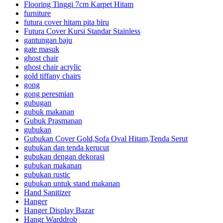
Flooring Tinggi 7cm Karpet Hitam
furniture
futura cover hitam pita biru
Futura Cover Kursi Standar Stainless
gantungan baju
gate masuk
ghost chair
ghost chair acrylic
gold tiffany chairs
gong
gong peresmian
gubugan
gubuk makanan
Gubuk Prasmanan
gubukan
Gubukan Cover Gold,Sofa Oval Hitam,Tenda Serut
gubukan dan tenda kerucut
gubukan dengan dekorasi
gubukan makanan
gubukan rustic
gubukan untuk stand makanan
Hand Sanitizer
Hanger
Hanger Display Bazar
Hangr Warddrob