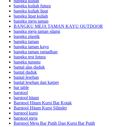
bangku kuliah
bangku kuliah futura
bangku kuliah lipat
bangku lipat kuliah
bangku meja taman
BANGKU MEJA TAMAN KAYU OUTDOOR
bangku meja taman silang
bangku plastik
bangku taman
bangku taman kayu
bangku taman ramadhan
bangku test futura
bangku tunggu
bantal alas duduk
bantal duduk
bantal lesehan
bantal lesehan dan karpet
bar table
barstool
barstool hitam
Barstool Hitam Kursi Bar Kotak
Barstool Hitam Kursi Silinder
barstool kursi
barstool meja
Barstool Meja Bar Putih Dan Kursi Bar Putih