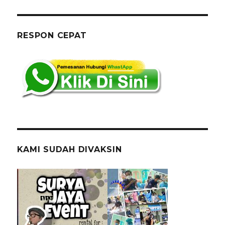
Round
Table
Lengkap
Cover
RESPON CEPAT
Dan
Aksesoris
Cawang
Jaktim
KAMI SUDAH DIVAKSIN