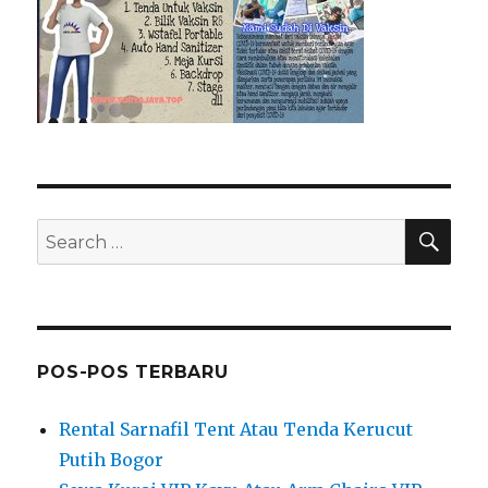
SEA
Search
for:
POS-POS TERBARU
Rental Sarnafil Tent Atau Tenda Kerucut
Putih Bogor