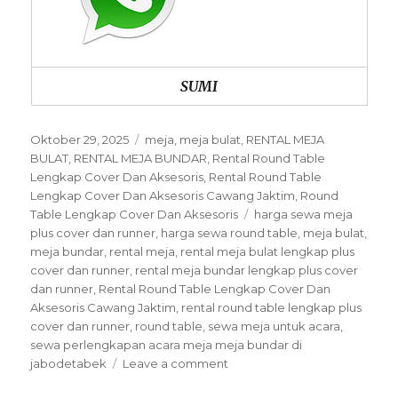
SUMI
Posted
Categories
Oktober 29, 2025
meja
,
meja bulat
,
RENTAL MEJA
on
BULAT
,
RENTAL MEJA BUNDAR
,
Rental Round Table
Lengkap Cover Dan Aksesoris
,
Rental Round Table
Lengkap Cover Dan Aksesoris Cawang Jaktim
,
Round
Tags
Table Lengkap Cover Dan Aksesoris
harga sewa meja
plus cover dan runner
,
harga sewa round table
,
meja bulat
,
meja bundar
,
rental meja
,
rental meja bulat lengkap plus
cover dan runner
,
rental meja bundar lengkap plus cover
dan runner
,
Rental Round Table Lengkap Cover Dan
Aksesoris Cawang Jaktim
,
rental round table lengkap plus
cover dan runner
,
round table
,
sewa meja untuk acara
,
sewa perlengkapan acara meja meja bundar di
on
jabodetabek
Leave a comment
Rental