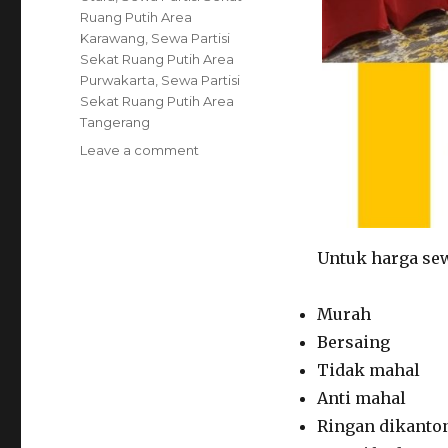
Ruang Putih Area
Karawang
,
Sewa Partisi
Sekat Ruang Putih Area
Purwakarta
,
Sewa Partisi
Sekat Ruang Putih Area
Tangerang
on
Leave a comment
Sewa
Partisi
Sekat
Ruang
Putih
Untuk harga sew
Area
Jakarta
Murah
Bersaing
Tidak mahal
Anti mahal
Ringan dikanto