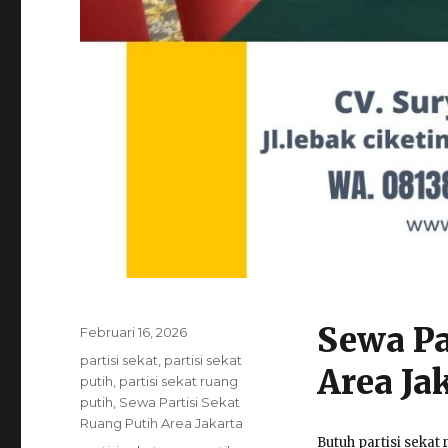
Sewa Pa
Posted
Februari 16, 2026
on
Categories
partisi sekat
,
partisi sekat
Area Ja
putih
,
partisi sekat ruang
putih
,
Sewa Partisi Sekat
Ruang Putih Area Jakarta
Butuh partisi sekat