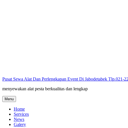
Skip
to
content
Pusat Sewa Alat Dan Perlengkapan Event Di Jabodetabek Tlp.021-
menyewakan alat pesta berkualitas dan lengkap
Menu
Home
Services
News
Galery