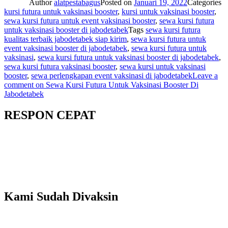
Author
alatpestabagus
Posted on
Januari 19, 2022
Categories
kursi futura untuk vaksinasi booster
,
kursi untuk vaksinasi booster
,
sewa kursi futura untuk event vaksinasi booster
,
sewa kursi futura
untuk vaksinasi booster di jabodetabek
Tags
sewa kursi futura
kualitas terbaik jabodetabek siap kirim
,
sewa kursi futura untuk
event vaksinasi booster di jabodetabek
,
sewa kursi futura untuk
vaksinasi
,
sewa kursi futura untuk vaksinasi booster di jabodetabek
,
sewa kursi futura vaksinasi booster
,
sewa kursi untuk vaksinasi
booster
,
sewa perlengkapan event vaksinasi di jabodetabek
Leave a
comment
on Sewa Kursi Futura Untuk Vaksinasi Booster Di
Jabodetabek
RESPON CEPAT
Kami Sudah Divaksin