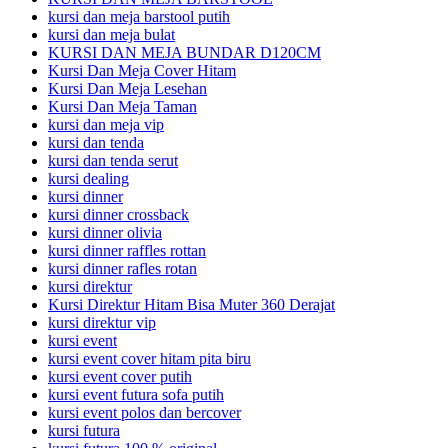
kursi dan meja barstool putih
kursi dan meja bulat
KURSI DAN MEJA BUNDAR D120CM
Kursi Dan Meja Cover Hitam
Kursi Dan Meja Lesehan
Kursi Dan Meja Taman
kursi dan meja vip
kursi dan tenda
kursi dan tenda serut
kursi dealing
kursi dinner
kursi dinner crossback
kursi dinner olivia
kursi dinner raffles rottan
kursi dinner rafles rotan
kursi direktur
Kursi Direktur Hitam Bisa Muter 360 Derajat
kursi direktur vip
kursi event
kursi event cover hitam pita biru
kursi event cover putih
kursi event futura sofa putih
kursi event polos dan bercover
kursi futura