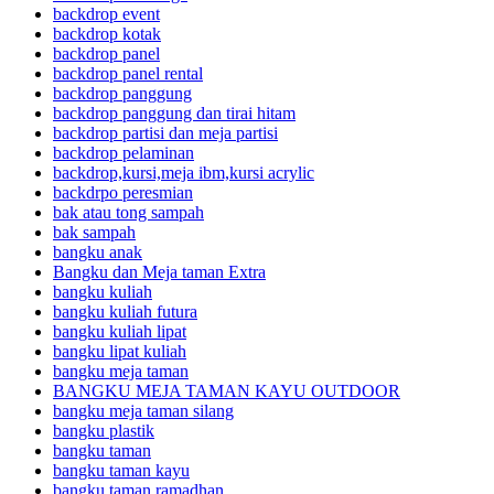
backdrop event
backdrop kotak
backdrop panel
backdrop panel rental
backdrop panggung
backdrop panggung dan tirai hitam
backdrop partisi dan meja partisi
backdrop pelaminan
backdrop,kursi,meja ibm,kursi acrylic
backdrpo peresmian
bak atau tong sampah
bak sampah
bangku anak
Bangku dan Meja taman Extra
bangku kuliah
bangku kuliah futura
bangku kuliah lipat
bangku lipat kuliah
bangku meja taman
BANGKU MEJA TAMAN KAYU OUTDOOR
bangku meja taman silang
bangku plastik
bangku taman
bangku taman kayu
bangku taman ramadhan