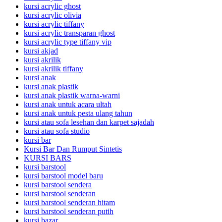
kursi acrylic ghost
kursi acrylic olivia
kursi acrylic tiffany
kursi acrylic transparan ghost
kursi acrylic type tiffany vip
kursi akjad
kursi akrilik
kursi akrilik tiffany
kursi anak
kursi anak plastik
kursi anak plastik warna-warni
kursi anak untuk acara ultah
kursi anak untuk pesta ulang tahun
kursi atau sofa lesehan dan karpet sajadah
kursi atau sofa studio
kursi bar
Kursi Bar Dan Rumput Sintetis
KURSI BARS
kursi barstool
kursi barstool model baru
kursi barstool sendera
kursi barstool senderan
kursi barstool senderan hitam
kursi barstool senderan putih
kursi bazar