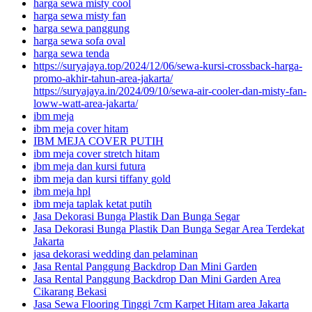
harga sewa misty cool
harga sewa misty fan
harga sewa panggung
harga sewa sofa oval
harga sewa tenda
https://suryajaya.top/2024/12/06/sewa-kursi-crossback-harga-
promo-akhir-tahun-area-jakarta/
https://suryajaya.in/2024/09/10/sewa-air-cooler-dan-misty-fan-
loww-watt-area-jakarta/
ibm meja
ibm meja cover hitam
IBM MEJA COVER PUTIH
ibm meja cover stretch hitam
ibm meja dan kursi futura
ibm meja dan kursi tiffany gold
ibm meja hpl
ibm meja taplak ketat putih
Jasa Dekorasi Bunga Plastik Dan Bunga Segar
Jasa Dekorasi Bunga Plastik Dan Bunga Segar Area Terdekat
Jakarta
jasa dekorasi wedding dan pelaminan
Jasa Rental Panggung Backdrop Dan Mini Garden
Jasa Rental Panggung Backdrop Dan Mini Garden Area
Cikarang Bekasi
Jasa Sewa Flooring Tinggi 7cm Karpet Hitam area Jakarta