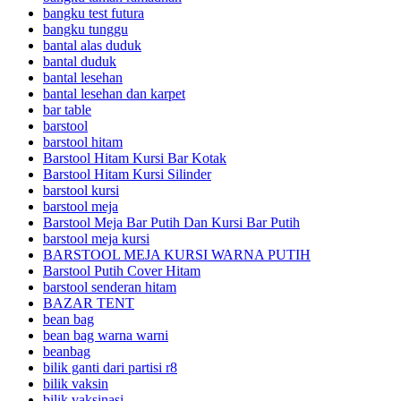
bangku test futura
bangku tunggu
bantal alas duduk
bantal duduk
bantal lesehan
bantal lesehan dan karpet
bar table
barstool
barstool hitam
Barstool Hitam Kursi Bar Kotak
Barstool Hitam Kursi Silinder
barstool kursi
barstool meja
Barstool Meja Bar Putih Dan Kursi Bar Putih
barstool meja kursi
BARSTOOL MEJA KURSI WARNA PUTIH
Barstool Putih Cover Hitam
barstool senderan hitam
BAZAR TENT
bean bag
bean bag warna warni
beanbag
bilik ganti dari partisi r8
bilik vaksin
bilik vaksinasi