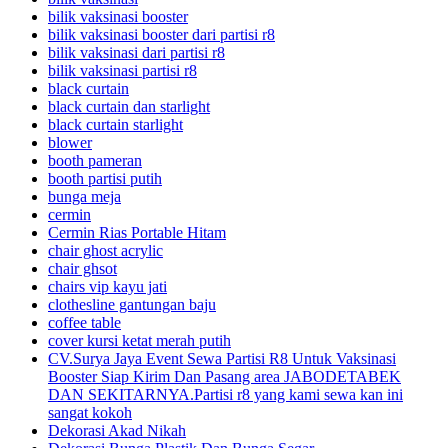
bilik vaksinasi booster
bilik vaksinasi booster dari partisi r8
bilik vaksinasi dari partisi r8
bilik vaksinasi partisi r8
black curtain
black curtain dan starlight
black curtain starlight
blower
booth pameran
booth partisi putih
bunga meja
cermin
Cermin Rias Portable Hitam
chair ghost acrylic
chair ghsot
chairs vip kayu jati
clothesline gantungan baju
coffee table
cover kursi ketat merah putih
CV.Surya Jaya Event Sewa Partisi R8 Untuk Vaksinasi
Booster Siap Kirim Dan Pasang area JABODETABEK
DAN SEKITARNYA.Partisi r8 yang kami sewa kan ini
sangat kokoh
Dekorasi Akad Nikah