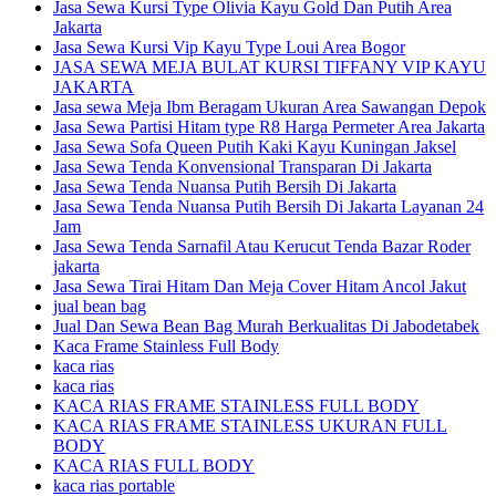
Jasa Sewa Kursi Type Olivia Kayu Gold Dan Putih Area
Jakarta
Jasa Sewa Kursi Vip Kayu Type Loui Area Bogor
JASA SEWA MEJA BULAT KURSI TIFFANY VIP KAYU
JAKARTA
Jasa sewa Meja Ibm Beragam Ukuran Area Sawangan Depok
Jasa Sewa Partisi Hitam type R8 Harga Permeter Area Jakarta
Jasa Sewa Sofa Queen Putih Kaki Kayu Kuningan Jaksel
Jasa Sewa Tenda Konvensional Transparan Di Jakarta
Jasa Sewa Tenda Nuansa Putih Bersih Di Jakarta
Jasa Sewa Tenda Nuansa Putih Bersih Di Jakarta Layanan 24
Jam
Jasa Sewa Tenda Sarnafil Atau Kerucut Tenda Bazar Roder
jakarta
Jasa Sewa Tirai Hitam Dan Meja Cover Hitam Ancol Jakut
jual bean bag
Jual Dan Sewa Bean Bag Murah Berkualitas Di Jabodetabek
Kaca Frame Stainless Full Body
kaca rias
kaca rias
KACA RIAS FRAME STAINLESS FULL BODY
KACA RIAS FRAME STAINLESS UKURAN FULL
BODY
KACA RIAS FULL BODY
kaca rias portable