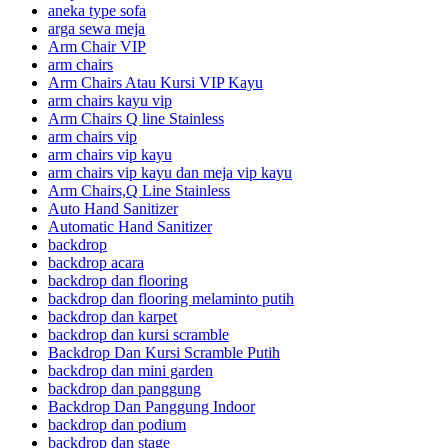
aneka type sofa
arga sewa meja
Arm Chair VIP
arm chairs
Arm Chairs Atau Kursi VIP Kayu
arm chairs kayu vip
Arm Chairs Q line Stainless
arm chairs vip
arm chairs vip kayu
arm chairs vip kayu dan meja vip kayu
Arm Chairs,Q Line Stainless
Auto Hand Sanitizer
Automatic Hand Sanitizer
backdrop
backdrop acara
backdrop dan flooring
backdrop dan flooring melaminto putih
backdrop dan karpet
backdrop dan kursi scramble
Backdrop Dan Kursi Scramble Putih
backdrop dan mini garden
backdrop dan panggung
Backdrop Dan Panggung Indoor
backdrop dan podium
backdrop dan stage