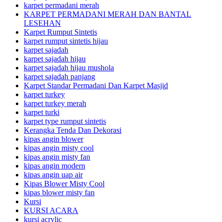
karpet permadani merah
KARPET PERMADANI MERAH DAN BANTAL
LESEHAN
Karpet Rumput Sintetis
karpet rumput sintetis hijau
karpet sajadah
karpet sajadah hijau
karpet sajadah hijau mushola
karpet sajadah panjang
Karpet Standar Permadani Dan Karpet Masjid
karpet turkey
karpet turkey merah
karpet turki
karpet type rumput sintetis
Kerangka Tenda Dan Dekorasi
kipas angin blower
kipas angin misty cool
kipas angin misty fan
kipas angin modern
kipas angin uap air
Kipas Blower Misty Cool
kipas blower misty fan
Kursi
KURSI ACARA
kursi acrylic