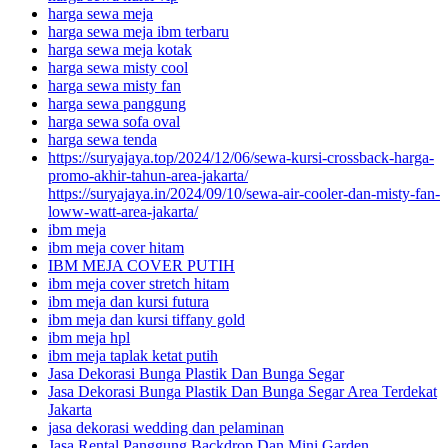
harga sewa meja
harga sewa meja ibm terbaru
harga sewa meja kotak
harga sewa misty cool
harga sewa misty fan
harga sewa panggung
harga sewa sofa oval
harga sewa tenda
https://suryajaya.top/2024/12/06/sewa-kursi-crossback-harga-
promo-akhir-tahun-area-jakarta/
https://suryajaya.in/2024/09/10/sewa-air-cooler-dan-misty-fan-
loww-watt-area-jakarta/
ibm meja
ibm meja cover hitam
IBM MEJA COVER PUTIH
ibm meja cover stretch hitam
ibm meja dan kursi futura
ibm meja dan kursi tiffany gold
ibm meja hpl
ibm meja taplak ketat putih
Jasa Dekorasi Bunga Plastik Dan Bunga Segar
Jasa Dekorasi Bunga Plastik Dan Bunga Segar Area Terdekat
Jakarta
jasa dekorasi wedding dan pelaminan
Jasa Rental Panggung Backdrop Dan Mini Garden