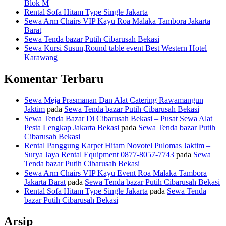
Blok M
Rental Sofa Hitam Type Single Jakarta
Sewa Arm Chairs VIP Kayu Roa Malaka Tambora Jakarta
Barat
Sewa Tenda bazar Putih Cibarusah Bekasi
Sewa Kursi Susun,Round table event Best Western Hotel
Karawang
Komentar Terbaru
Sewa Meja Prasmanan Dan Alat Catering Rawamangun
Jaktim
pada
Sewa Tenda bazar Putih Cibarusah Bekasi
Sewa Tenda Bazar Di Cibarusah Bekasi – Pusat Sewa Alat
Pesta Lengkap Jakarta Bekasi
pada
Sewa Tenda bazar Putih
Cibarusah Bekasi
Rental Panggung Karpet Hitam Novotel Pulomas Jaktim –
Surya Jaya Rental Equipment 0877-8057-7743
pada
Sewa
Tenda bazar Putih Cibarusah Bekasi
Sewa Arm Chairs VIP Kayu Event Roa Malaka Tambora
Jakarta Barat
pada
Sewa Tenda bazar Putih Cibarusah Bekasi
Rental Sofa Hitam Type Single Jakarta
pada
Sewa Tenda
bazar Putih Cibarusah Bekasi
Arsip