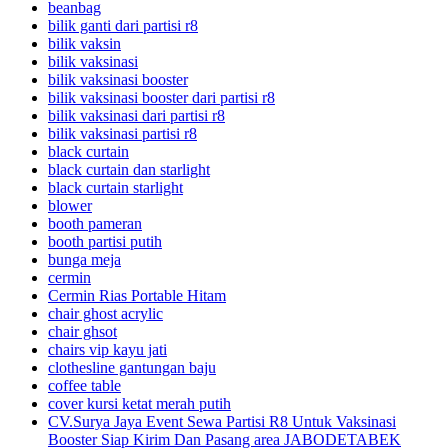
beanbag
bilik ganti dari partisi r8
bilik vaksin
bilik vaksinasi
bilik vaksinasi booster
bilik vaksinasi booster dari partisi r8
bilik vaksinasi dari partisi r8
bilik vaksinasi partisi r8
black curtain
black curtain dan starlight
black curtain starlight
blower
booth pameran
booth partisi putih
bunga meja
cermin
Cermin Rias Portable Hitam
chair ghost acrylic
chair ghsot
chairs vip kayu jati
clothesline gantungan baju
coffee table
cover kursi ketat merah putih
CV.Surya Jaya Event Sewa Partisi R8 Untuk Vaksinasi
Booster Siap Kirim Dan Pasang area JABODETABEK