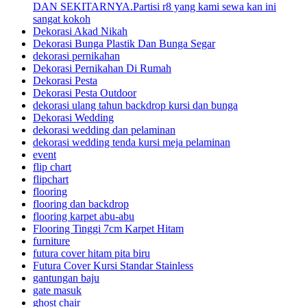
DAN SEKITARNYA.Partisi r8 yang kami sewa kan ini
sangat kokoh
Dekorasi Akad Nikah
Dekorasi Bunga Plastik Dan Bunga Segar
dekorasi pernikahan
Dekorasi Pernikahan Di Rumah
Dekorasi Pesta
Dekorasi Pesta Outdoor
dekorasi ulang tahun backdrop kursi dan bunga
Dekorasi Wedding
dekorasi wedding dan pelaminan
dekorasi wedding tenda kursi meja pelaminan
event
flip chart
flipchart
flooring
flooring dan backdrop
flooring karpet abu-abu
Flooring Tinggi 7cm Karpet Hitam
furniture
futura cover hitam pita biru
Futura Cover Kursi Standar Stainless
gantungan baju
gate masuk
ghost chair