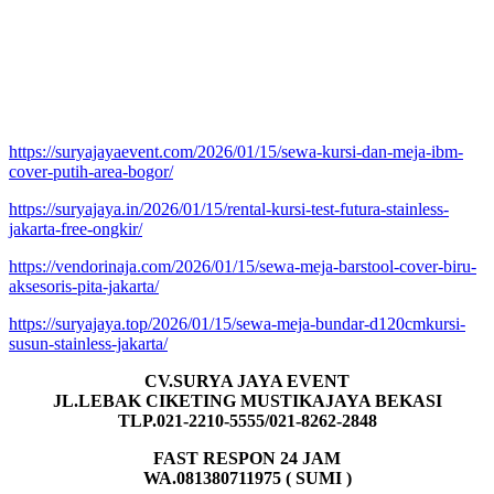
https://suryajayaevent.com/2026/01/15/sewa-kursi-dan-meja-ibm-
cover-putih-area-bogor/
https://suryajaya.in/2026/01/15/rental-kursi-test-futura-stainless-
jakarta-free-ongkir/
https://vendorinaja.com/2026/01/15/sewa-meja-barstool-cover-biru-
aksesoris-pita-jakarta/
https://suryajaya.top/2026/01/15/sewa-meja-bundar-d120cmkursi-
susun-stainless-jakarta/
CV.SURYA JAYA EVENT
JL.LEBAK CIKETING MUSTIKAJAYA BEKASI
TLP.021-2210-5555/021-8262-2848
FAST RESPON 24 JAM
WA.081380711975 ( SUMI )