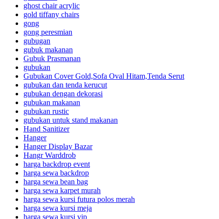
ghost chair acrylic
gold tiffany chairs
gong
gong peresmian
gubugan
gubuk makanan
Gubuk Prasmanan
gubukan
Gubukan Cover Gold,Sofa Oval Hitam,Tenda Serut
gubukan dan tenda kerucut
gubukan dengan dekorasi
gubukan makanan
gubukan rustic
gubukan untuk stand makanan
Hand Sanitizer
Hanger
Hanger Display Bazar
Hangr Warddrob
harga backdrop event
harga sewa backdrop
harga sewa bean bag
harga sewa karpet murah
harga sewa kursi futura polos merah
harga sewa kursi meja
harga sewa kursi vip