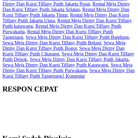
Dirmy Dan Kursi Tiffany Putih Jakarta Pusat
,
Rental Meja Dirmy
Dan Kursi Tiffany Putih Jakarta Selatan
,
Rental Meja Dirmy Dan
Kursi Tiffany Putih Jakarta Timur
,
Rental Meja Dirmy Dan Kursi
Tiffany Putih Jakarta Utara
,
Rental Meja Dirmy Dan Kursi Tiffany
Putih karawang
,
Rental Meja Dirmy Dan Kursi Tiffany Putih
Purwakarta
,
Rental Meja Dirmy Dan Kursi Tiffany Putih
Tangerang
,
Sewa Meja Dirmy Dan Kursi Tiffany Putih Bandung
,
Sewa Meja Dirmy Dan Kursi Tiffany Putih Bekasi
,
Sewa Meja
Dirmy Dan Kursi Tiffany Putih Bogor
,
Sewa Meja Dirmy Dan
Kursi Tiffany Putih Cikarang
,
Sewa Meja Dirmy Dan Kursi Tiffany
Putih Depok
,
Sewa Meja Dirmy Dan Kursi Tiffany Putih Jakarta
,
Sewa Meja Dirmy Dan Kursi Tiffany Putih Karawang
,
Sewa Meja
Dirmy Dan Kursi Tiffany Putih Purwakarta
,
Sewa Meja Dirmy Dan
pada
Kursi Tiffany Putih Tangerang
1 Komentar
Rental
Meja
RESPON CEPAT
Dirmy
Dan
Kursi
Tiffany
Putih
Jakarta