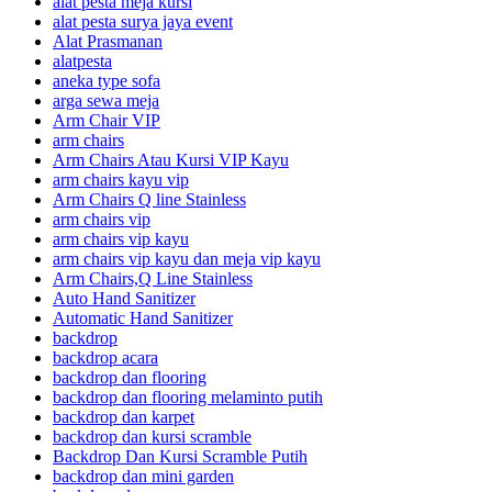
alat pesta meja kursi
alat pesta surya jaya event
Alat Prasmanan
alatpesta
aneka type sofa
arga sewa meja
Arm Chair VIP
arm chairs
Arm Chairs Atau Kursi VIP Kayu
arm chairs kayu vip
Arm Chairs Q line Stainless
arm chairs vip
arm chairs vip kayu
arm chairs vip kayu dan meja vip kayu
Arm Chairs,Q Line Stainless
Auto Hand Sanitizer
Automatic Hand Sanitizer
backdrop
backdrop acara
backdrop dan flooring
backdrop dan flooring melaminto putih
backdrop dan karpet
backdrop dan kursi scramble
Backdrop Dan Kursi Scramble Putih
backdrop dan mini garden