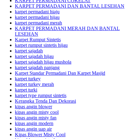
KARPET PERMADANI COKELAT
KARPET PERMADANI DAN BANTAL LESEHAN
karpet permadani hiaju
karpet permadani hijau
karpet permadani merah
KARPET PERMADANI MERAH DAN BANTAL
LESEHAN
Karpet Rumput Sintetis
karpet rumput sintetis hijau
karpet sajadah
karpet sajadah hijau
karpet sajadah hijau mushola
karpet sajadah panjang
Karpet Standar Permadani Dan Karpet Masjid
karpet turkey
karpet turkey merah
karpet turki
karpet type rumput sintetis
Kerangka Tenda Dan Dekorasi
kipas angin blower
kipas angin misty cool
kipas angin misty fan
kipas angin modern
kipas angin uap air
Kipas Blower Misty Cool