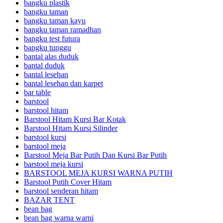
bangku plastik
bangku taman
bangku taman kayu
bangku taman ramadhan
bangku test futura
bangku tunggu
bantal alas duduk
bantal duduk
bantal lesehan
bantal lesehan dan karpet
bar table
barstool
barstool hitam
Barstool Hitam Kursi Bar Kotak
Barstool Hitam Kursi Silinder
barstool kursi
barstool meja
Barstool Meja Bar Putih Dan Kursi Bar Putih
barstool meja kursi
BARSTOOL MEJA KURSI WARNA PUTIH
Barstool Putih Cover Hitam
barstool senderan hitam
BAZAR TENT
bean bag
bean bag warna warni