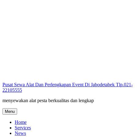
Skip
to
content
Pusat Sewa Alat Dan Perlengkapan Event Di Jabodetabek Tlp.021-
22105555
menyewakan alat pesta berkualitas dan lengkap
Menu
Home
Services
News