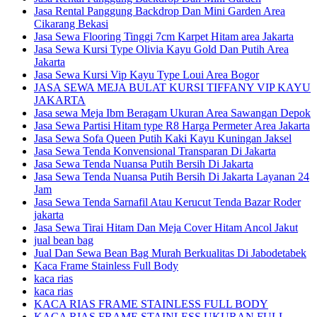
Jasa Rental Panggung Backdrop Dan Mini Garden Area
Cikarang Bekasi
Jasa Sewa Flooring Tinggi 7cm Karpet Hitam area Jakarta
Jasa Sewa Kursi Type Olivia Kayu Gold Dan Putih Area
Jakarta
Jasa Sewa Kursi Vip Kayu Type Loui Area Bogor
JASA SEWA MEJA BULAT KURSI TIFFANY VIP KAYU
JAKARTA
Jasa sewa Meja Ibm Beragam Ukuran Area Sawangan Depok
Jasa Sewa Partisi Hitam type R8 Harga Permeter Area Jakarta
Jasa Sewa Sofa Queen Putih Kaki Kayu Kuningan Jaksel
Jasa Sewa Tenda Konvensional Transparan Di Jakarta
Jasa Sewa Tenda Nuansa Putih Bersih Di Jakarta
Jasa Sewa Tenda Nuansa Putih Bersih Di Jakarta Layanan 24
Jam
Jasa Sewa Tenda Sarnafil Atau Kerucut Tenda Bazar Roder
jakarta
Jasa Sewa Tirai Hitam Dan Meja Cover Hitam Ancol Jakut
jual bean bag
Jual Dan Sewa Bean Bag Murah Berkualitas Di Jabodetabek
Kaca Frame Stainless Full Body
kaca rias
kaca rias
KACA RIAS FRAME STAINLESS FULL BODY
KACA RIAS FRAME STAINLESS UKURAN FULL