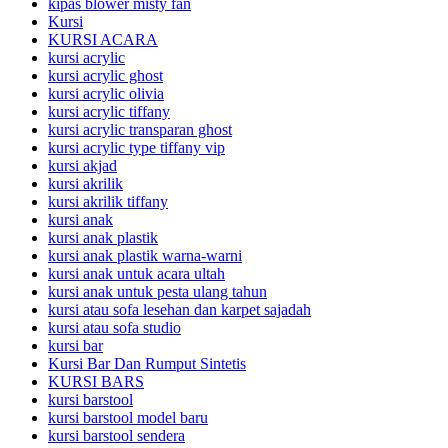
kipas blower misty fan
Kursi
KURSI ACARA
kursi acrylic
kursi acrylic ghost
kursi acrylic olivia
kursi acrylic tiffany
kursi acrylic transparan ghost
kursi acrylic type tiffany vip
kursi akjad
kursi akrilik
kursi akrilik tiffany
kursi anak
kursi anak plastik
kursi anak plastik warna-warni
kursi anak untuk acara ultah
kursi anak untuk pesta ulang tahun
kursi atau sofa lesehan dan karpet sajadah
kursi atau sofa studio
kursi bar
Kursi Bar Dan Rumput Sintetis
KURSI BARS
kursi barstool
kursi barstool model baru
kursi barstool sendera