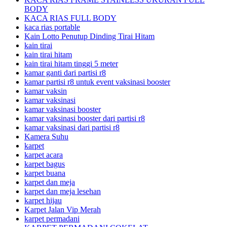
BODY
KACA RIAS FULL BODY
kaca rias portable
Kain Lotto Penutup Dinding Tirai Hitam
kain tirai
kain tirai hitam
kain tirai hitam tinggi 5 meter
kamar ganti dari partisi r8
kamar partisi r8 untuk event vaksinasi booster
kamar vaksin
kamar vaksinasi
kamar vaksinasi booster
kamar vaksinasi booster dari partisi r8
kamar vaksinasi dari partisi r8
Kamera Suhu
karpet
karpet acara
karpet bagus
karpet buana
karpet dan meja
karpet dan meja lesehan
karpet hijau
Karpet Jalan Vip Merah
karpet permadani