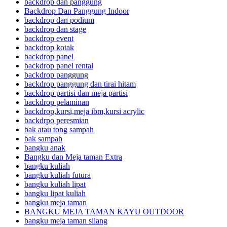
backdrop dan panggung
Backdrop Dan Panggung Indoor
backdrop dan podium
backdrop dan stage
backdrop event
backdrop kotak
backdrop panel
backdrop panel rental
backdrop panggung
backdrop panggung dan tirai hitam
backdrop partisi dan meja partisi
backdrop pelaminan
backdrop,kursi,meja ibm,kursi acrylic
backdrpo peresmian
bak atau tong sampah
bak sampah
bangku anak
Bangku dan Meja taman Extra
bangku kuliah
bangku kuliah futura
bangku kuliah lipat
bangku lipat kuliah
bangku meja taman
BANGKU MEJA TAMAN KAYU OUTDOOR
bangku meja taman silang