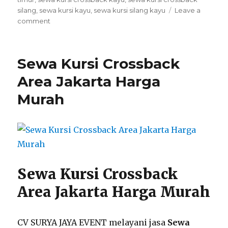
silang
,
sewa kursi kayu
,
sewa kursi silang kayu
Leave a
on
comment
Menyewakan
Kursi
Crossback
Sewa Kursi Crossback
Kayu
Terbaik
Area Jakarta Harga
Di
Murah
Jakarta
Sewa Kursi Crossback
Area Jakarta Harga Murah
CV SURYA JAYA EVENT melayani jasa
Sewa