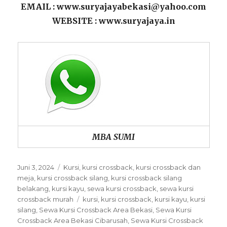
EMAIL : www.suryajayabekasi@yahoo.com
WEBSITE : www.suryajaya.in
MBA SUMI
Posted
Categories
Juni 3, 2024
Kursi
,
kursi crossback
,
kursi crossback dan
on
meja
,
kursi crossback silang
,
kursi crossback silang
belakang
,
kursi kayu
,
sewa kursi crossback
,
sewa kursi
Tags
crossback murah
kursi
,
kursi crossback
,
kursi kayu
,
kursi
silang
,
Sewa Kursi Crossback Area Bekasi
,
Sewa Kursi
Crossback Area Bekasi Cibarusah
,
Sewa Kursi Crossback