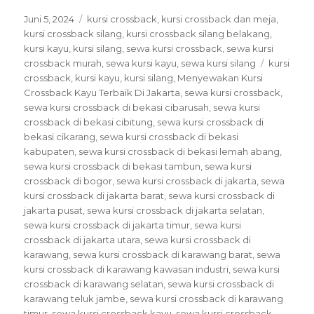
Posted
Categories
Juni 5, 2024
kursi crossback
,
kursi crossback dan meja
,
on
kursi crossback silang
,
kursi crossback silang belakang
,
kursi kayu
,
kursi silang
,
sewa kursi crossback
,
sewa kursi
Tags
crossback murah
,
sewa kursi kayu
,
sewa kursi silang
kursi
crossback
,
kursi kayu
,
kursi silang
,
Menyewakan Kursi
Crossback Kayu Terbaik Di Jakarta
,
sewa kursi crossback
,
sewa kursi crossback di bekasi cibarusah
,
sewa kursi
crossback di bekasi cibitung
,
sewa kursi crossback di
bekasi cikarang
,
sewa kursi crossback di bekasi
kabupaten
,
sewa kursi crossback di bekasi lemah abang
,
sewa kursi crossback di bekasi tambun
,
sewa kursi
crossback di bogor
,
sewa kursi crossback di jakarta
,
sewa
kursi crossback di jakarta barat
,
sewa kursi crossback di
jakarta pusat
,
sewa kursi crossback di jakarta selatan
,
sewa kursi crossback di jakarta timur
,
sewa kursi
crossback di jakarta utara
,
sewa kursi crossback di
karawang
,
sewa kursi crossback di karawang barat
,
sewa
kursi crossback di karawang kawasan industri
,
sewa kursi
crossback di karawang selatan
,
sewa kursi crossback di
karawang teluk jambe
,
sewa kursi crossback di karawang
timur
,
sewa kursi crossback kayu
,
sewa kursi crossback