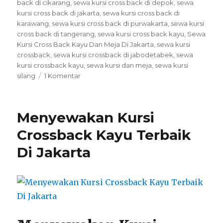
back di cikarang
,
sewa kursi cross back di depok
,
sewa
kursi cross back di jakarta
,
sewa kursi cross back di
karawang
,
sewa kursi cross back di purwakarta
,
sewa kursi
cross back di tangerang
,
sewa kursi cross back kayu
,
Sewa
Kursi Cross Back Kayu Dan Meja Di Jakarta
,
sewa kursi
crossback
,
sewa kursi crossback di jabodetabek
,
sewa
kursi crossback kayu
,
sewa kursi dan meja
,
sewa kursi
pada
silang
1 Komentar
Sewa
Kursi
Cross
Menyewakan Kursi
Back
Kayu
Crossback Kayu Terbaik
Dan
Di Jakarta
Meja
Di
Jakarta