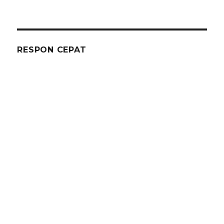
Rental
Tenda
Transparan
Type
Konvensiona
RESPON CEPAT
Dan
Roder
bogor