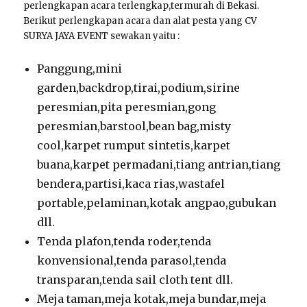
perlengkapan acara terlengkap,termurah di Bekasi.
Berikut perlengkapan acara dan alat pesta yang CV
SURYA JAYA EVENT sewakan yaitu :
Panggung,mini
garden,backdrop,tirai,podium,sirine
peresmian,pita peresmian,gong
peresmian,barstool,bean bag,misty
cool,karpet rumput sintetis,karpet
buana,karpet permadani,tiang antrian,tiang
bendera,partisi,kaca rias,wastafel
portable,pelaminan,kotak angpao,gubukan
dll.
Tenda plafon,tenda roder,tenda
konvensional,tenda parasol,tenda
transparan,tenda sail cloth tent dll.
Meja taman,meja kotak,meja bundar,meja