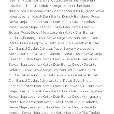
lesehan kotak dan bantal duduk
,
sewa meja lesehan
Tags
kotak dan bantal duduk
meja lesehan dan bantal
duduk
,
meja lesehan kotak dan bantal duduk
,
Pusat Sewa
Meja Lesehan Kotak Dan Bantal Duduk Bandung
,
Pusat
Sewa Meja Lesehan Kotak Dan Bantal Duduk Bekasi
,
Pusat Sewa Meja Lesehan Kotak Dan Bantal Duduk
Bogor
,
Pusat Sewa Meja Lesehan Kotak Dan Bantal
Duduk Cikarang
,
Pusat Sewa Meja Lesehan Kotak Dan
Bantal Duduk Depok
,
Pusat Sewa Meja Lesehan Kotak
Dan Bantal Duduk Jakarta
,
Pusat Sewa Meja Lesehan
Kotak Dan Bantal Duduk Jakarta Barat
,
Pusat Sewa Meja
Lesehan Kotak Dan Bantal Duduk Jakarta Pusat
,
Pusat
Sewa Meja Lesehan Kotak Dan Bantal Duduk Jakarta
Selatan
,
Pusat Sewa Meja Lesehan Kotak Dan Bantal
Duduk Jakarta Timur
,
Pusat Sewa Meja Lesehan Kotak
Dan Bantal Duduk Jakarta Utara
,
Pusat Sewa Meja
Lesehan Kotak Dan Bantal Duduk Karawang
,
Pusat Sewa
Meja Lesehan Kotak Dan Bantal Duduk Purwakarta
,
Pusat
Sewa Meja Lesehan Kotak Dan Bantal Duduk tangerang
,
Rental Meja Lesehan Kotak Dan Bantal Duduk Jakarta
,
Sewa Meja Lesehan Kotak Dan Bantal Duduk Jakarta
,
Vendor Sewa Meja Lesehan Kotak Lengkap Plus Taplak