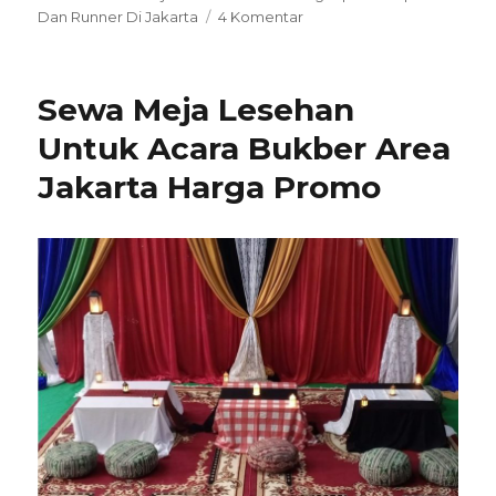
pada
Dan Runner Di Jakarta
4 Komentar
Pusat
Sewa
Meja
Sewa Meja Lesehan
Lesehan
Kotak
Untuk Acara Bukber Area
Dan
Jakarta Harga Promo
Bantal
Duduk
Jakarta