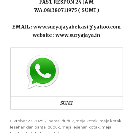
FAST RESPON 24 JAM
WA.081380711975 ( SUMI )
EMAIL : www.suryajayabekasi@yahoo.com
website : www.suryajaya.in
SUMI
Posted
Categories
Oktober 23, 2025
bantal duduk
,
meja kotak
,
meja kotak
on
lesehan dan bantal duduk
,
meja lesehan kotak
,
meja