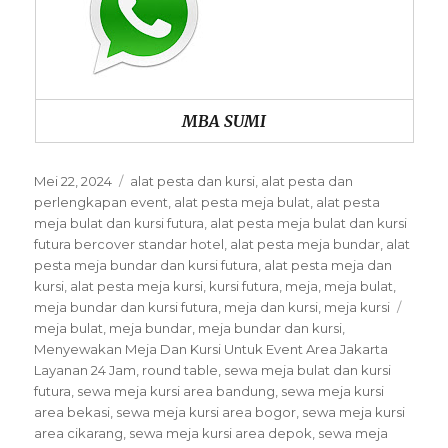
MBA SUMI
Posted
Categories
Mei 22, 2024
alat pesta dan kursi
,
alat pesta dan
on
perlengkapan event
,
alat pesta meja bulat
,
alat pesta
meja bulat dan kursi futura
,
alat pesta meja bulat dan kursi
futura bercover standar hotel
,
alat pesta meja bundar
,
alat
pesta meja bundar dan kursi futura
,
alat pesta meja dan
kursi
,
alat pesta meja kursi
,
kursi futura
,
meja
,
meja bulat
,
Tags
meja bundar dan kursi futura
,
meja dan kursi
,
meja kursi
meja bulat
,
meja bundar
,
meja bundar dan kursi
,
Menyewakan Meja Dan Kursi Untuk Event Area Jakarta
Layanan 24 Jam
,
round table
,
sewa meja bulat dan kursi
futura
,
sewa meja kursi area bandung
,
sewa meja kursi
area bekasi
,
sewa meja kursi area bogor
,
sewa meja kursi
area cikarang
,
sewa meja kursi area depok
,
sewa meja