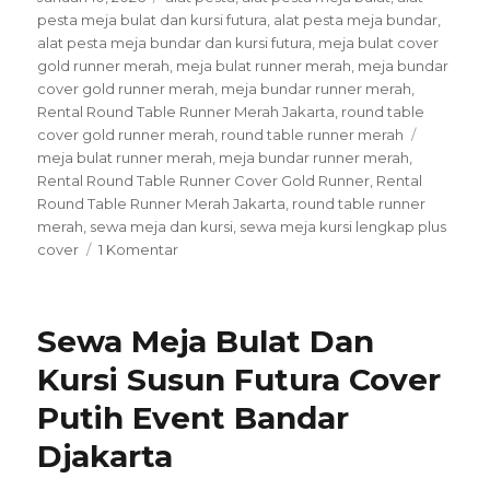
on
pesta meja bulat dan kursi futura
,
alat pesta meja bundar
,
alat pesta meja bundar dan kursi futura
,
meja bulat cover
gold runner merah
,
meja bulat runner merah
,
meja bundar
cover gold runner merah
,
meja bundar runner merah
,
Rental Round Table Runner Merah Jakarta
,
round table
Tags
cover gold runner merah
,
round table runner merah
meja bulat runner merah
,
meja bundar runner merah
,
Rental Round Table Runner Cover Gold Runner
,
Rental
Round Table Runner Merah Jakarta
,
round table runner
merah
,
sewa meja dan kursi
,
sewa meja kursi lengkap plus
pada
cover
1 Komentar
Rental
Round
Table
Sewa Meja Bulat Dan
Runner
Merah
Kursi Susun Futura Cover
Jakarta
Putih Event Bandar
Djakarta