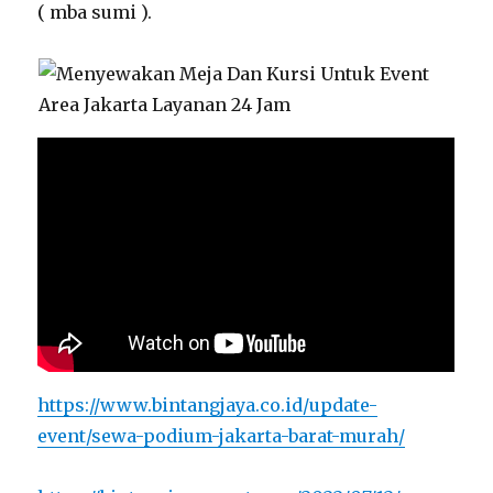
( mba sumi ).
https://www.bintangjaya.co.id/update-
event/sewa-podium-jakarta-barat-murah/