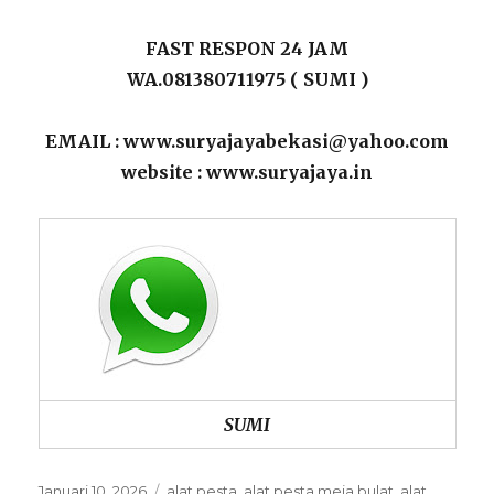
FAST RESPON 24 JAM
WA.081380711975 ( SUMI )
EMAIL : www.suryajayabekasi@yahoo.com
website : www.suryajaya.in
SUMI
Posted
Categories
Januari 10, 2026
alat pesta
,
alat pesta meja bulat
,
alat