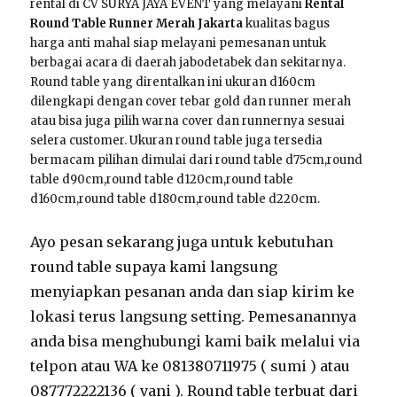
rental di CV SURYA JAYA EVENT yang melayani
Rental
Round Table Runner Merah Jakarta
kualitas bagus
harga anti mahal siap melayani pemesanan untuk
berbagai acara di daerah jabodetabek dan sekitarnya.
Round table yang direntalkan ini ukuran d160cm
dilengkapi dengan cover tebar gold dan runner merah
atau bisa juga pilih warna cover dan runnernya sesuai
selera customer. Ukuran round table juga tersedia
bermacam pilihan dimulai dari round table d75cm,round
table d90cm,round table d120cm,round table
d160cm,round table d180cm,round table d220cm.
Ayo pesan sekarang juga untuk kebutuhan
round table supaya kami langsung
menyiapkan pesanan anda dan siap kirim ke
lokasi terus langsung setting. Pemesanannya
anda bisa menghubungi kami baik melalui via
telpon atau WA ke 081380711975 ( sumi ) atau
087772222136 ( vani ). Round table terbuat dari