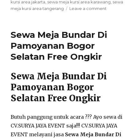
kursi area jakarta
,
sewa meja kursi area karawang
,
sewa
on
meja kursi area tangerang
Leave a comment
Menyewakan
Meja
Dan
Sewa Meja Bundar Di
Kursi
Untuk
Pamoyanan Bogor
Event
Selatan Free Ongkir
Area
Jakarta
Layanan
Sewa Meja Bundar Di
24
Jam
Pamoyanan Bogor
Selatan Free Ongkir
Butuh panggung untuk acara ??? Ayo sewa di
CV.SURYA JAYA EVENT saja!!! CV.SURYA JAYA
EVENT melayani jasa
Sewa Meja Bundar Di