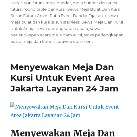
kursi susun futura
,
meja bundar
,
meja bundar dan kursi
futura
,
round table dan kursi
,
Sewa Meja Bulat Dan Kursi
Susun Futura Cover Putih Event Bandar Djakarta
,
sewa
meja bulat dan kursi susun stainless
,
Sewa Meja Dan Kursi
Untuk Acara
,
sewa perlengkapan acara
,
sewa
perlengkapan acara meja dam kursi
,
sewa perlengkapan
on
acara meja dan kursi
Leave a comment
Sewa
Meja
Bulat
Menyewakan Meja Dan
Dan
Kursi
Kursi Untuk Event Area
Susun
Jakarta Layanan 24 Jam
Futura
Cover
Putih
Event
Bandar
Djakarta
Menyewakan Meja Dan