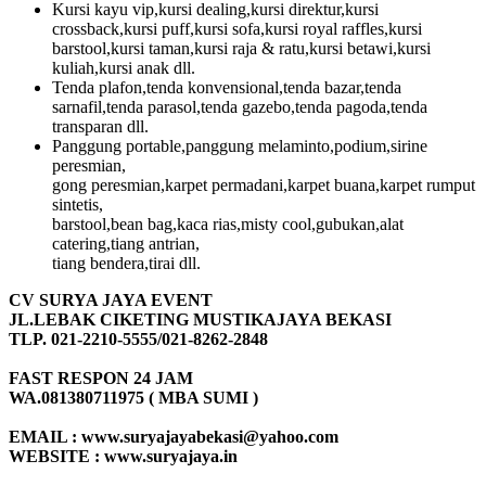
Kursi kayu vip,kursi dealing,kursi direktur,kursi
crossback,kursi puff,kursi sofa,kursi royal raffles,kursi
barstool,kursi taman,kursi raja & ratu,kursi betawi,kursi
kuliah,kursi anak dll.
Tenda plafon,tenda konvensional,tenda bazar,tenda
sarnafil,tenda parasol,tenda gazebo,tenda pagoda,tenda
transparan dll.
Panggung portable,panggung melaminto,podium,sirine
peresmian,
gong peresmian,karpet permadani,karpet buana,karpet rumput
sintetis,
barstool,bean bag,kaca rias,misty cool,gubukan,alat
catering,tiang antrian,
tiang bendera,tirai dll.
CV SURYA JAYA EVENT
JL.LEBAK CIKETING MUSTIKAJAYA BEKASI
TLP. 021-2210-5555/021-8262-2848
FAST RESPON 24 JAM
WA.081380711975 ( MBA SUMI )
EMAIL : www.suryajayabekasi@yahoo.com
WEBSITE : www.suryajaya.in