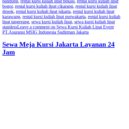
bandung
,
rental kursi kuliah lipat bekasi
,
rental kursi kuliah lipat
bogor
,
rental kursi kuliah lipat cikarang
,
rental kursi kuliah lipat
depok
,
rental kursi kuliah lipat jakarta
,
rental kursi kuliah lipat
karawang
,
rental kursi kuliah lipat purwakarta
,
rental kursi kuliah
lipat tangerang
,
sewa kursi kuliah lipat
,
sewa kursi kuliah lipat
stainless
Leave a comment
on Sewa Kursi Kuliah Lipat Event
PT.Asuransi MSIG Indonesia Sudirman Jakarta
Sewa Meja Kursi Jakarta Layanan 24
Jam