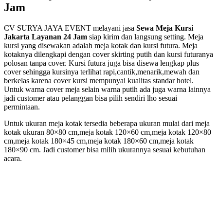
Jam
CV SURYA JAYA EVENT melayani jasa
Sewa Meja Kursi
Jakarta Layanan 24 Jam
siap kirim dan langsung setting. Meja
kursi yang disewakan adalah meja kotak dan kursi futura. Meja
kotaknya dilengkapi dengan cover skirting putih dan kursi futuranya
polosan tanpa cover. Kursi futura juga bisa disewa lengkap plus
cover sehingga kursinya terlihat rapi,cantik,menarik,mewah dan
berkelas karena cover kursi mempunyai kualitas standar hotel.
Untuk warna cover meja selain warna putih ada juga warna lainnya
jadi customer atau pelanggan bisa pilih sendiri lho sesuai
permintaan.
Untuk ukuran meja kotak tersedia beberapa ukuran mulai dari meja
kotak ukuran 80×80 cm,meja kotak 120×60 cm,meja kotak 120×80
cm,meja kotak 180×45 cm,meja kotak 180×60 cm,meja kotak
180×90 cm. Jadi customer bisa milih ukurannya sesuai kebutuhan
acara.