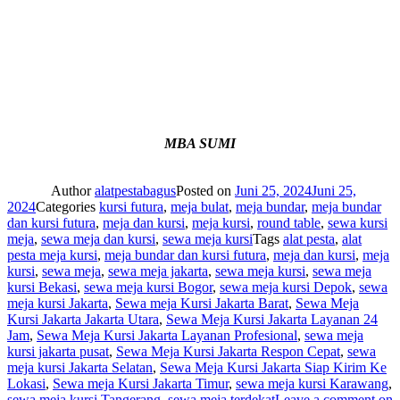
MBA SUMI
Author
alatpestabagus
Posted on
Juni 25, 2024
Juni 25,
2024
Categories
kursi futura
,
meja bulat
,
meja bundar
,
meja bundar
dan kursi futura
,
meja dan kursi
,
meja kursi
,
round table
,
sewa kursi
meja
,
sewa meja dan kursi
,
sewa meja kursi
Tags
alat pesta
,
alat
pesta meja kursi
,
meja bundar dan kursi futura
,
meja dan kursi
,
meja
kursi
,
sewa meja
,
sewa meja jakarta
,
sewa meja kursi
,
sewa meja
kursi Bekasi
,
sewa meja kursi Bogor
,
sewa meja kursi Depok
,
sewa
meja kursi Jakarta
,
Sewa meja Kursi Jakarta Barat
,
Sewa Meja
Kursi Jakarta Jakarta Utara
,
Sewa Meja Kursi Jakarta Layanan 24
Jam
,
Sewa Meja Kursi Jakarta Layanan Profesional
,
sewa meja
kursi jakarta pusat
,
Sewa Meja Kursi Jakarta Respon Cepat
,
sewa
meja kursi Jakarta Selatan
,
Sewa Meja Kursi Jakarta Siap Kirim Ke
Lokasi
,
Sewa meja Kursi Jakarta Timur
,
sewa meja kursi Karawang
,
sewa meja kursi Tangerang
,
sewa meja terdekat
Leave a comment
on