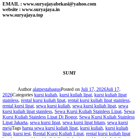
EMAIL : www.suryajayabekasi@yahoo.com
website : www.suryajaya.in
www.suryajaya.top
SUMI
Author
alatpestabagus
Posted on
Juli 17, 2026
Juli 17,
2026
Categories
kursi kuliah
,
kursi kuliah lipat
,
kursi kuliah lipat
stainless
,
rental kursi kuliah lipat
,
rental kursi kuliah lipat stainless
,
rental kursi lipat
,
sewa kursi kuliah
,
sewa kursi kuliah lipat
,
sewa
kursi kuliah lipat stainless
,
Sewa Kursi Kuliah Stainless Lipat
,
Sewa
Kursi Kuliah Stainless Lipat Di Bogor
,
Sewa Kursi Kuliah Stainless
Lipat Jakarta
,
sewa kursi lipat
,
sewa kursi lipat hitam
,
sewa kursi
meja
Tags
harga sewa kursi kuliah lipat
,
kursi kuliah
,
kursi kuliah
lipat
,
kursi test
,
Rental Kursi Kuliah Lipat
,
rental kursi kuliah lipat