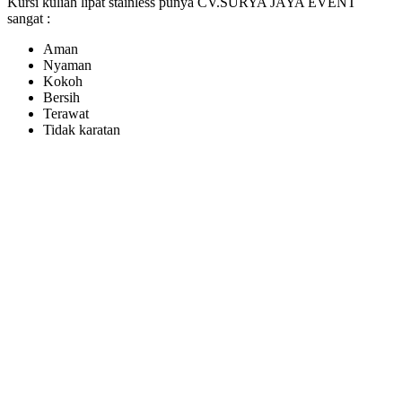
Kursi kuliah lipat stainless punya CV.SURYA JAYA EVENT
sangat :
Aman
Nyaman
Kokoh
Bersih
Terawat
Tidak karatan