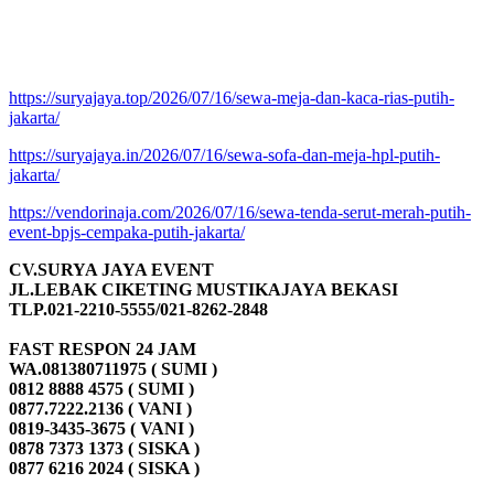
https://suryajaya.top/2026/07/16/sewa-meja-dan-kaca-rias-putih-
jakarta/
https://suryajaya.in/2026/07/16/sewa-sofa-dan-meja-hpl-putih-
jakarta/
https://vendorinaja.com/2026/07/16/sewa-tenda-serut-merah-putih-
event-bpjs-cempaka-putih-jakarta/
CV.SURYA JAYA EVENT
JL.LEBAK CIKETING MUSTIKAJAYA BEKASI
TLP.021-2210-5555/021-8262-2848
FAST RESPON 24 JAM
WA.081380711975 ( SUMI )
0812 8888 4575 ( SUMI )
0877.7222.2136 ( VANI )
0819-3435-3675 ( VANI )
0878 7373 1373 ( SISKA )
0877 6216 2024 ( SISKA )