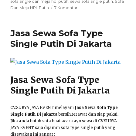
sofa single dan meja hpl putih
,
sewa sofa single putih
,
Sofa
pada
Dan Meja HPL Putih
7 Komentar
Sewa
Sofa
Dan
Jasa Sewa Sofa Type
Meja
HPL
Single Putih Di Jakarta
Putih
Jakarta
Jasa Sewa Sofa Type
Single Putih Di Jakarta
CV.SURYA JAYA EVENT melayani
Jasa Sewa Sofa Type
Single Putih Di Jakarta
bersih,terawat dan siap pakai.
Jika anda butuh sofa buat acara ayo sewa di CV.SURYA
JAYA EVENT saja dijamin sofa type single putih yang
disewakan ini sangat :