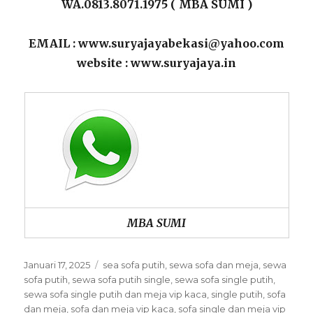
WA.0813.8071.1975 ( MBA SUMI )
EMAIL : www.suryajayabekasi@yahoo.com
website : www.suryajaya.in
MBA SUMI
Posted
Categories
Januari 17, 2025
sea sofa putih
,
sewa sofa dan meja
,
sewa
on
sofa putih
,
sewa sofa putih single
,
sewa sofa single putih
,
sewa sofa single putih dan meja vip kaca
,
single putih
,
sofa
dan meja
,
sofa dan meja vip kaca
,
sofa single dan meja vip