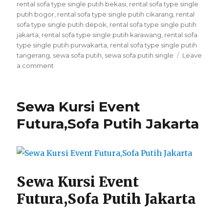
rental sofa type single putih bekasi
,
rental sofa type single
putih bogor
,
rental sofa type single putih cikarang
,
rental
sofa type single putih depok
,
rental sofa type single putih
jakarta
,
rental sofa type single putih karawang
,
rental sofa
type single putih purwakarta
,
rental sofa type single putih
tangerang
,
sewa sofa putih
,
sewa sofa putih single
Leave
on
a comment
Jasa
Sewa
Sofa
Sewa Kursi Event
Type
Single
Futura,Sofa Putih Jakarta
Putih
Di
Jakarta
Sewa Kursi Event
Futura,Sofa Putih Jakarta