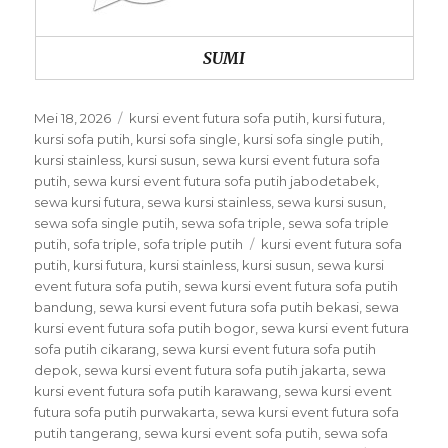
SUMI
Posted
Categories
Mei 18, 2026
kursi event futura sofa putih
,
kursi futura
,
on
kursi sofa putih
,
kursi sofa single
,
kursi sofa single putih
,
kursi stainless
,
kursi susun
,
sewa kursi event futura sofa
putih
,
sewa kursi event futura sofa putih jabodetabek
,
sewa kursi futura
,
sewa kursi stainless
,
sewa kursi susun
,
sewa sofa single putih
,
sewa sofa triple
,
sewa sofa triple
Tags
putih
,
sofa triple
,
sofa triple putih
kursi event futura sofa
putih
,
kursi futura
,
kursi stainless
,
kursi susun
,
sewa kursi
event futura sofa putih
,
sewa kursi event futura sofa putih
bandung
,
sewa kursi event futura sofa putih bekasi
,
sewa
kursi event futura sofa putih bogor
,
sewa kursi event futura
sofa putih cikarang
,
sewa kursi event futura sofa putih
depok
,
sewa kursi event futura sofa putih jakarta
,
sewa
kursi event futura sofa putih karawang
,
sewa kursi event
futura sofa putih purwakarta
,
sewa kursi event futura sofa
putih tangerang
,
sewa kursi event sofa putih
,
sewa sofa