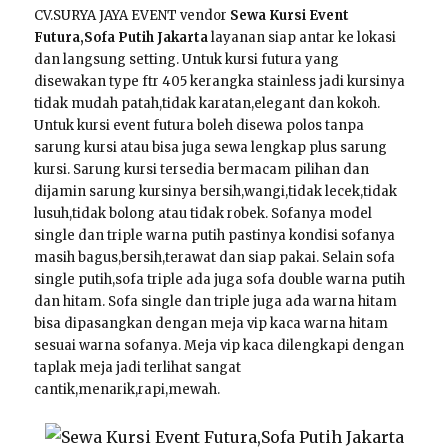
CV.SURYA JAYA EVENT vendor
Sewa Kursi Event
Futura,Sofa Putih Jakarta
layanan siap antar ke lokasi
dan langsung setting. Untuk kursi futura yang
disewakan type ftr 405 kerangka stainless jadi kursinya
tidak mudah patah,tidak karatan,elegant dan kokoh.
Untuk kursi event futura boleh disewa polos tanpa
sarung kursi atau bisa juga sewa lengkap plus sarung
kursi. Sarung kursi tersedia bermacam pilihan dan
dijamin sarung kursinya bersih,wangi,tidak lecek,tidak
lusuh,tidak bolong atau tidak robek. Sofanya model
single dan triple warna putih pastinya kondisi sofanya
masih bagus,bersih,terawat dan siap pakai. Selain sofa
single putih,sofa triple ada juga sofa double warna putih
dan hitam. Sofa single dan triple juga ada warna hitam
bisa dipasangkan dengan meja vip kaca warna hitam
sesuai warna sofanya. Meja vip kaca dilengkapi dengan
taplak meja jadi terlihat sangat
cantik,menarik,rapi,mewah.