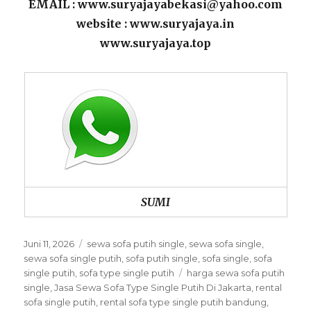
EMAIL : www.suryajayabekasi@yahoo.com
website : www.suryajaya.in
www.suryajaya.top
SUMI
Posted
Categories
Juni 11, 2026
sewa sofa putih single
,
sewa sofa single
,
on
sewa sofa single putih
,
sofa putih single
,
sofa single
,
sofa
Tags
single putih
,
sofa type single putih
harga sewa sofa putih
single
,
Jasa Sewa Sofa Type Single Putih Di Jakarta
,
rental
sofa single putih
,
rental sofa type single putih bandung
,