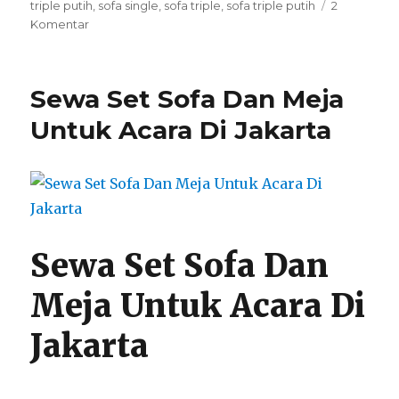
triple putih
,
sofa single
,
sofa triple
,
sofa triple putih
2
pada
Komentar
Sewa
Kursi
Event
Sewa Set Sofa Dan Meja
Futura,Sofa
Putih
Untuk Acara Di Jakarta
Jakarta
Sewa Set Sofa Dan
Meja Untuk Acara Di
Jakarta