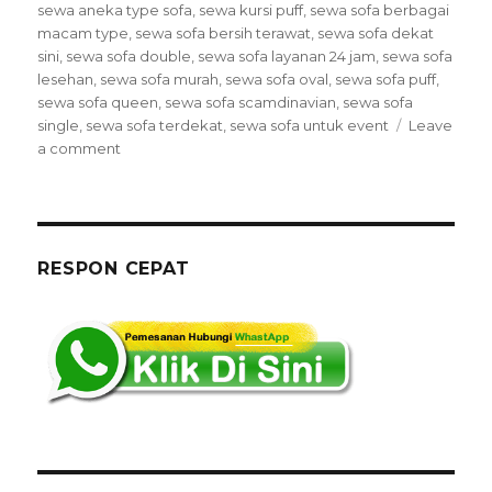
sewa aneka type sofa
,
sewa kursi puff
,
sewa sofa berbagai
macam type
,
sewa sofa bersih terawat
,
sewa sofa dekat
sini
,
sewa sofa double
,
sewa sofa layanan 24 jam
,
sewa sofa
lesehan
,
sewa sofa murah
,
sewa sofa oval
,
sewa sofa puff
,
sewa sofa queen
,
sewa sofa scamdinavian
,
sewa sofa
single
,
sewa sofa terdekat
,
sewa sofa untuk event
Leave
on
a comment
Rental
Kursi
Sofa
Untuk
Event
RESPON CEPAT
Di
Daerah
Jakarta
Price