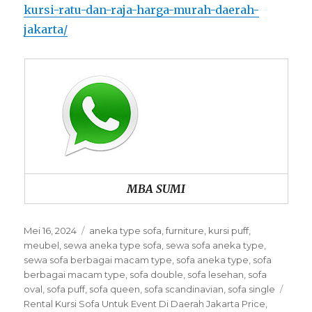
kursi-ratu-dan-raja-harga-murah-daerah-
jakarta/
MBA SUMI
Posted
Categories
Mei 16, 2024
aneka type sofa
,
furniture
,
kursi puff
,
on
meubel
,
sewa aneka type sofa
,
sewa sofa aneka type
,
sewa sofa berbagai macam type
,
sofa aneka type
,
sofa
berbagai macam type
,
sofa double
,
sofa lesehan
,
sofa
Tags
oval
,
sofa puff
,
sofa queen
,
sofa scandinavian
,
sofa single
Rental Kursi Sofa Untuk Event Di Daerah Jakarta Price
,