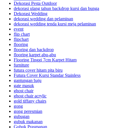
Dekorasi Pesta Outdoor
dekorasi ulang tahun backdrop kursi dan bunga
Dekorasi Wedding
dekorasi wedding dan pelaminan
dekorasi wedding tenda kursi meja pelaminan
event
flip chart
flipchart
flooring
flooring dan backdrop
flooring karpet abu-abu
Flooring Tinggi 7cm Karpet Hitam
furniture
futura cover hitam pita biru
Futura Cover Kursi Standar Stainless
gantungan baju
gate masuk
ghost chair
ghost chair acrylic
gold tiffany chairs
gong
gong peresmian
gubugan
gubuk makanan
Gubuk Prasmanan