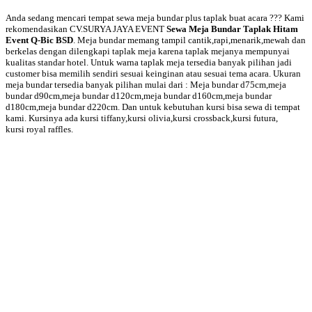
Anda sedang mencari tempat sewa meja bundar plus taplak buat acara ??? Kami
rekomendasikan CV.SURYA JAYA EVENT
Sewa Meja Bundar Taplak Hitam
Event Q-Bic BSD
. Meja bundar memang tampil cantik,rapi,menarik,mewah dan
berkelas dengan dilengkapi taplak meja karena taplak mejanya mempunyai
kualitas standar hotel. Untuk warna taplak meja tersedia banyak pilihan jadi
customer bisa memilih sendiri sesuai keinginan atau sesuai tema acara. Ukuran
meja bundar tersedia banyak pilihan mulai dari : Meja bundar d75cm,meja
bundar d90cm,meja bundar d120cm,meja bundar d160cm,meja bundar
d180cm,meja bundar d220cm. Dan untuk kebutuhan kursi bisa sewa di tempat
kami. Kursinya ada kursi tiffany,kursi olivia,kursi crossback,kursi futura,
kursi royal raffles.