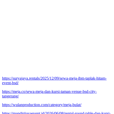
https://suryajaya.rentals/2025/12/09/sewa-meja-ibm-taplak-hitam-
event-bsd/
https://meja.co/sewa-meja-dan-kursi-taman-venue-bsd-city-
tangerang/
https://wulanproduction.com/category/meja-bulat/
https://mandirijayaevent.id/2026/06/08/rental-round-table-dan-kursi-