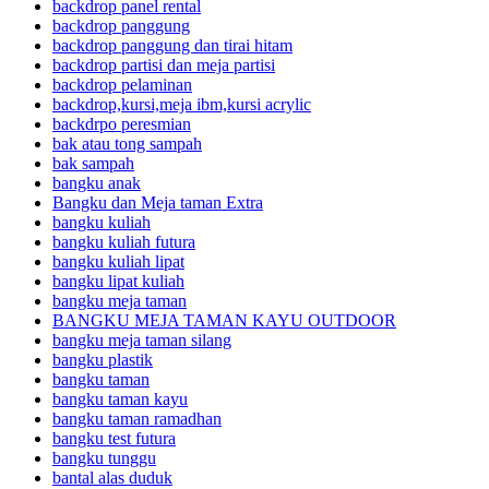
backdrop panel rental
backdrop panggung
backdrop panggung dan tirai hitam
backdrop partisi dan meja partisi
backdrop pelaminan
backdrop,kursi,meja ibm,kursi acrylic
backdrpo peresmian
bak atau tong sampah
bak sampah
bangku anak
Bangku dan Meja taman Extra
bangku kuliah
bangku kuliah futura
bangku kuliah lipat
bangku lipat kuliah
bangku meja taman
BANGKU MEJA TAMAN KAYU OUTDOOR
bangku meja taman silang
bangku plastik
bangku taman
bangku taman kayu
bangku taman ramadhan
bangku test futura
bangku tunggu
bantal alas duduk