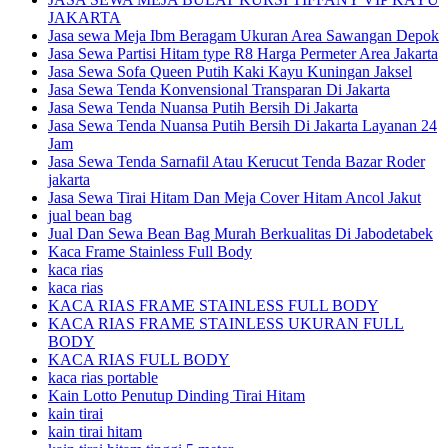
JAKARTA
Jasa sewa Meja Ibm Beragam Ukuran Area Sawangan Depok
Jasa Sewa Partisi Hitam type R8 Harga Permeter Area Jakarta
Jasa Sewa Sofa Queen Putih Kaki Kayu Kuningan Jaksel
Jasa Sewa Tenda Konvensional Transparan Di Jakarta
Jasa Sewa Tenda Nuansa Putih Bersih Di Jakarta
Jasa Sewa Tenda Nuansa Putih Bersih Di Jakarta Layanan 24
Jam
Jasa Sewa Tenda Sarnafil Atau Kerucut Tenda Bazar Roder
jakarta
Jasa Sewa Tirai Hitam Dan Meja Cover Hitam Ancol Jakut
jual bean bag
Jual Dan Sewa Bean Bag Murah Berkualitas Di Jabodetabek
Kaca Frame Stainless Full Body
kaca rias
kaca rias
KACA RIAS FRAME STAINLESS FULL BODY
KACA RIAS FRAME STAINLESS UKURAN FULL
BODY
KACA RIAS FULL BODY
kaca rias portable
Kain Lotto Penutup Dinding Tirai Hitam
kain tirai
kain tirai hitam