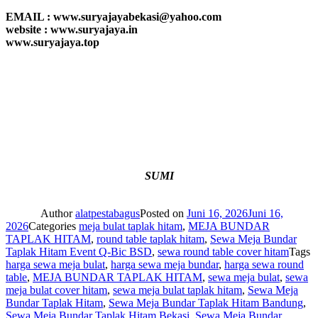
EMAIL : www.suryajayabekasi@yahoo.com
website : www.suryajaya.in
www.suryajaya.top
SUMI
Author
alatpestabagus
Posted on
Juni 16, 2026
Juni 16,
2026
Categories
meja bulat taplak hitam
,
MEJA BUNDAR
TAPLAK HITAM
,
round table taplak hitam
,
Sewa Meja Bundar
Taplak Hitam Event Q-Bic BSD
,
sewa round table cover hitam
Tags
harga sewa meja bulat
,
harga sewa meja bundar
,
harga sewa round
table
,
MEJA BUNDAR TAPLAK HITAM
,
sewa meja bulat
,
sewa
meja bulat cover hitam
,
sewa meja bulat taplak hitam
,
Sewa Meja
Bundar Taplak Hitam
,
Sewa Meja Bundar Taplak Hitam Bandung
,
Sewa Meja Bundar Taplak Hitam Bekasi
,
Sewa Meja Bundar