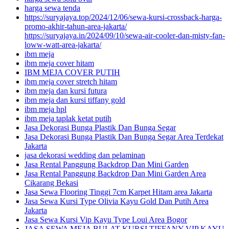
harga sewa tenda
https://suryajaya.top/2024/12/06/sewa-kursi-crossback-harga-
promo-akhir-tahun-area-jakarta/
https://suryajaya.in/2024/09/10/sewa-air-cooler-dan-misty-fan-
loww-watt-area-jakarta/
ibm meja
ibm meja cover hitam
IBM MEJA COVER PUTIH
ibm meja cover stretch hitam
ibm meja dan kursi futura
ibm meja dan kursi tiffany gold
ibm meja hpl
ibm meja taplak ketat putih
Jasa Dekorasi Bunga Plastik Dan Bunga Segar
Jasa Dekorasi Bunga Plastik Dan Bunga Segar Area Terdekat
Jakarta
jasa dekorasi wedding dan pelaminan
Jasa Rental Panggung Backdrop Dan Mini Garden
Jasa Rental Panggung Backdrop Dan Mini Garden Area
Cikarang Bekasi
Jasa Sewa Flooring Tinggi 7cm Karpet Hitam area Jakarta
Jasa Sewa Kursi Type Olivia Kayu Gold Dan Putih Area
Jakarta
Jasa Sewa Kursi Vip Kayu Type Loui Area Bogor
JASA SEWA MEJA BULAT KURSI TIFFANY VIP KAYU