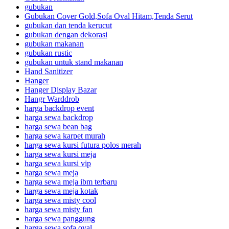
gubukan
Gubukan Cover Gold,Sofa Oval Hitam,Tenda Serut
gubukan dan tenda kerucut
gubukan dengan dekorasi
gubukan makanan
gubukan rustic
gubukan untuk stand makanan
Hand Sanitizer
Hanger
Hanger Display Bazar
Hangr Warddrob
harga backdrop event
harga sewa backdrop
harga sewa bean bag
harga sewa karpet murah
harga sewa kursi futura polos merah
harga sewa kursi meja
harga sewa kursi vip
harga sewa meja
harga sewa meja ibm terbaru
harga sewa meja kotak
harga sewa misty cool
harga sewa misty fan
harga sewa panggung
harga sewa sofa oval