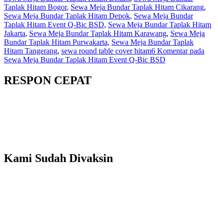
Taplak Hitam Bogor
,
Sewa Meja Bundar Taplak Hitam Cikarang
,
Sewa Meja Bundar Taplak Hitam Depok
,
Sewa Meja Bundar
Taplak Hitam Event Q-Bic BSD
,
Sewa Meja Bundar Taplak Hitam
Jakarta
,
Sewa Meja Bundar Taplak Hitam Karawang
,
Sewa Meja
Bundar Taplak Hitam Purwakarta
,
Sewa Meja Bundar Taplak
Hitam Tangerang
,
sewa round table cover hitam
6 Komentar
pada
Sewa Meja Bundar Taplak Hitam Event Q-Bic BSD
RESPON CEPAT
Kami Sudah Divaksin