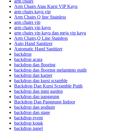
arm chairs
Arm Chairs Atau Kursi VIP Kayu
arm chairs kayu vip
Arm Chairs Q line Stainless
arm chairs vip
arm chairs vip kayu
arm chairs vip kayu dan meja vip kayu
Arm Chairs,Q Line Stainless
Auto Hand Sanitizer
Automatic Hand Sanitizer
backdrop
backdrop acara
backdrop dan flooring
backdrop dan flooring melaminto putih
backdrop dan karpet
backdrop dan kursi scramble
Backdrop Dan Kursi Scramble Putih
backdrop dan mini garden
backdrop dan panggung
Backdrop Dan Panggung Indoor
backdrop dan podium
backdrop dan stage
backdrop event
backdrop kotak
backdrop panel