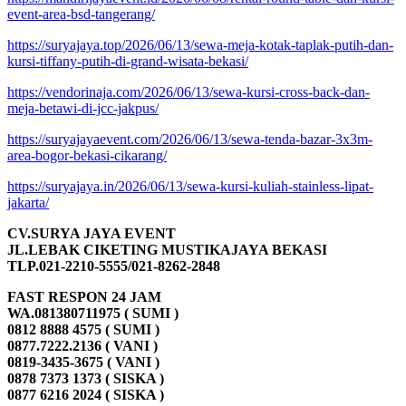
event-area-bsd-tangerang/
https://suryajaya.top/2026/06/13/sewa-meja-kotak-taplak-putih-dan-
kursi-tiffany-putih-di-grand-wisata-bekasi/
https://vendorinaja.com/2026/06/13/sewa-kursi-cross-back-dan-
meja-betawi-di-jcc-jakpus/
https://suryajayaevent.com/2026/06/13/sewa-tenda-bazar-3x3m-
area-bogor-bekasi-cikarang/
https://suryajaya.in/2026/06/13/sewa-kursi-kuliah-stainless-lipat-
jakarta/
CV.SURYA JAYA EVENT
JL.LEBAK CIKETING MUSTIKAJAYA BEKASI
TLP.021-2210-5555/021-8262-2848
FAST RESPON 24 JAM
WA.081380711975 ( SUMI )
0812 8888 4575 ( SUMI )
0877.7222.2136 ( VANI )
0819-3435-3675 ( VANI )
0878 7373 1373 ( SISKA )
0877 6216 2024 ( SISKA )