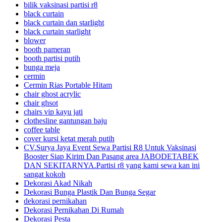
bilik vaksinasi partisi r8
black curtain
black curtain dan starlight
black curtain starlight
blower
booth pameran
booth partisi putih
bunga meja
cermin
Cermin Rias Portable Hitam
chair ghost acrylic
chair ghsot
chairs vip kayu jati
clothesline gantungan baju
coffee table
cover kursi ketat merah putih
CV.Surya Jaya Event Sewa Partisi R8 Untuk Vaksinasi
Booster Siap Kirim Dan Pasang area JABODETABEK
DAN SEKITARNYA.Partisi r8 yang kami sewa kan ini
sangat kokoh
Dekorasi Akad Nikah
Dekorasi Bunga Plastik Dan Bunga Segar
dekorasi pernikahan
Dekorasi Pernikahan Di Rumah
Dekorasi Pesta