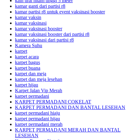
kain tirai hitam tinggi 5 meter
kamar ganti dari partisi r8
kamar partisi r8 untuk event vaksinasi booster
kamar vaksin
kamar vaksinasi
kamar vaksinasi booster
kamar vaksinasi booster dari partisi r8
kamar vaksinasi dari partisi r8
Kamera Suhu
karpet
karpet acara
karpet bagus
karpet buana
karpet dan meja
karpet dan meja lesehan
karpet hijau
Karpet Jalan Vip Merah
karpet permadani
KARPET PERMADANI COKELAT
KARPET PERMADANI DAN BANTAL LESEHAN
karpet permadani hiaju
karpet permadani hijau
karpet permadani merah
KARPET PERMADANI MERAH DAN BANTAL
LESEHAN