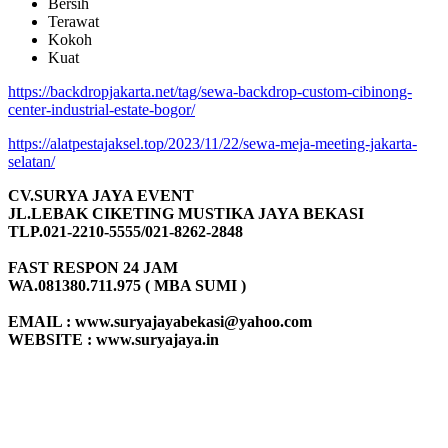
Bersih
Terawat
Kokoh
Kuat
https://backdropjakarta.net/tag/sewa-backdrop-custom-cibinong-
center-industrial-estate-bogor/
https://alatpestajaksel.top/2023/11/22/sewa-meja-meeting-jakarta-
selatan/
CV.SURYA JAYA EVENT
JL.LEBAK CIKETING MUSTIKA JAYA BEKASI
TLP.021-2210-5555/021-8262-2848
FAST RESPON 24 JAM
WA.081380.711.975 ( MBA SUMI )
EMAIL : www.suryajayabekasi@yahoo.com
WEBSITE : www.suryajaya.in