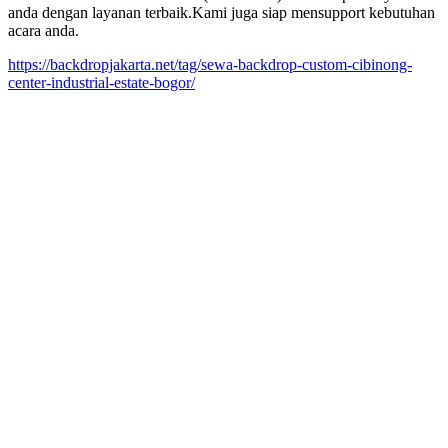
anda dengan layanan terbaik.Kami juga siap mensupport kebutuhan
acara anda.
https://backdropjakarta.net/tag/sewa-backdrop-custom-cibinong-
center-industrial-estate-bogor/