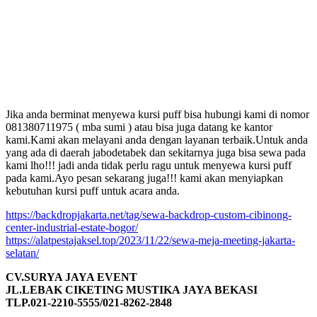
Jika anda berminat menyewa kursi puff bisa hubungi kami di nomor
081380711975 ( mba sumi ) atau bisa juga datang ke kantor
kami.Kami akan melayani anda dengan layanan terbaik.Untuk anda
yang ada di daerah jabodetabek dan sekitarnya juga bisa sewa pada
kami lho!!! jadi anda tidak perlu ragu untuk menyewa kursi puff
pada kami.Ayo pesan sekarang juga!!! kami akan menyiapkan
kebutuhan kursi puff untuk acara anda.
https://backdropjakarta.net/tag/sewa-backdrop-custom-cibinong-
center-industrial-estate-bogor/
https://alatpestajaksel.top/2023/11/22/sewa-meja-meeting-jakarta-
selatan/
CV.SURYA JAYA EVENT
JL.LEBAK CIKETING MUSTIKA JAYA BEKASI
TLP.021-2210-5555/021-8262-2848