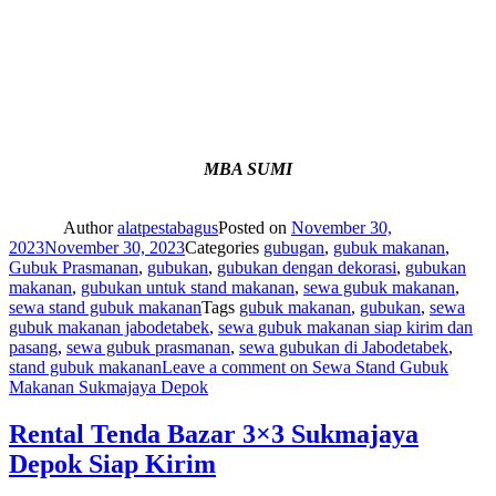
MBA SUMI
Author
alatpestabagus
Posted on
November 30,
2023
November 30, 2023
Categories
gubugan
,
gubuk makanan
,
Gubuk Prasmanan
,
gubukan
,
gubukan dengan dekorasi
,
gubukan
makanan
,
gubukan untuk stand makanan
,
sewa gubuk makanan
,
sewa stand gubuk makanan
Tags
gubuk makanan
,
gubukan
,
sewa
gubuk makanan jabodetabek
,
sewa gubuk makanan siap kirim dan
pasang
,
sewa gubuk prasmanan
,
sewa gubukan di Jabodetabek
,
stand gubuk makanan
Leave a comment
on Sewa Stand Gubuk
Makanan Sukmajaya Depok
Rental Tenda Bazar 3×3 Sukmajaya
Depok Siap Kirim