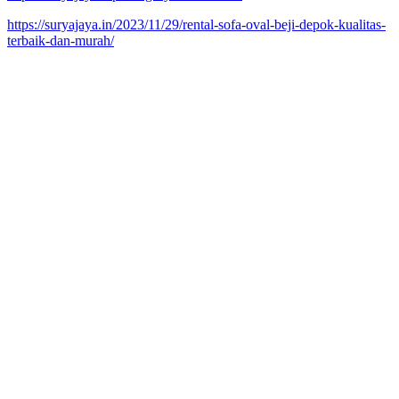
https://suryajaya.in/2023/11/29/rental-sofa-oval-beji-depok-kualitas-
terbaik-dan-murah/