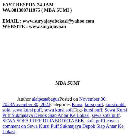
FAST RESPON 24 JAM
WA.081380711975 ( MBA SUMI )
EMAIL : www.suryajayabekasi@yahoo.com
WEBSITE : www.suryajaya.in
MBA SUMI
Author
alatpestabagus
Posted on
November 30,
2023
November 30, 2023
Categories
Kursi
,
kursi puff
,
kursi putih
sofa
,
sewa kursi puff
,
sewa kursi sofa
Tags
kursi puff
,
Sewa Kursi
Puff Sukmajaya Depok Siap Antar Ke Lokasi
,
sewa sofa puff
,
SEWA SOFA PUFF DI JABODETABEK
,
sofa puff
Leave a
comment
on Sewa Kursi Puff Sukmajaya Depok Siap Antar Ke
Lokasi