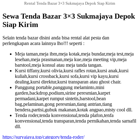
Rental Tenda Bazar 3×3 Sukmajaya Depok Siap Kirim
Sewa Tenda Bazar 3×3 Sukmajaya Depok
Siap Kirim
Selain tenda bazar disini anda bisa rental alat pesta dan
perlengkapan acara lainnya lho!!! seperti :
Meja taman,meja ibm,meja kotak,meja bundar,meja test,meja
lesehan,meja prasmanan,meja kue,meja meeting vip,meja
barstool,meja konsul atau meja tanda tangan.
Kursi tiffany,kursi olivia,kursi rafles rotan,kursi anak,kursi
kuliah,kursi crossback,kursi sofa,kursi vip kayu,kursi
dealing,kursi direktur,kursi transparan atau ghost chair.
Panggung portable,panggung melaminto,mini
garden,backdrop,podium,sirine peresmian,karpet
permadani,karpet rumput sintetis,barstool,bean
bag,pelaminan,gong peresmian,tiang antrian,tiang
bendera,partisi,gubuk makanan,kotak angpao,misty cool dll.
Tenda roder,tenda konvensional,tenda plafon,tenfa
konvensional,tenda transparan,tenda pernikahan,tenda sarnafil
dll.
https://suryajaya.top/category/tenda-roder/