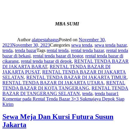
MBA SUMI
Author
alatpestabagus
Posted on
November 30,
2023
November 30, 2023
Categories
sewa tenda
,
sewa tenda bazar
,
tenda
,
tenda bazar
Tags
rental tenda
,
rental tenda bazar
,
rental tenda
bazar di bekasi
,
rental tenda bazar di bogor
,
rental tenda bazar di
cikarang
,
rental tenda bazar di depok
,
RENTAL TENDA BAZAR
DI JAKARTA BARAT
,
RENTAL TENDA BAZAR DI
JAKARTA PUSAT
,
RENTAL TENDA BAZAR DI JAKARTA
SELATAN
,
RENTAL TENDA BAZAR DI JAKARTA TIMUR
,
RENTAL TENDA BAZAR DI JAKARTA UTARA
,
RENTAL
TENDA BAZAR DI KOTA TANGERANG
,
RENTAL TENDA
BAZAR DI TANGERANG SELATAN
,
tenda
,
tenda bazar
1
Komentar
pada Rental Tenda Bazar 3×3 Sukmajaya Depok Siap
Kirim
Sewa Meja Dan Kursi Futura Susun
Jakarta