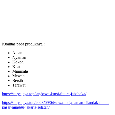
Kualitas pada produknya :
Aman
Nyaman
Kokoh
Kuat
Minimalis
Mewah
Bersih
Terawat
https://suryajaya.top/tag/sewa-kursi-futura-jababeka/
https://suryajaya.top/2023/09/04/sewa-meja-taman-cilandak-timur-
pasar-minggu-jakarta-selatan/