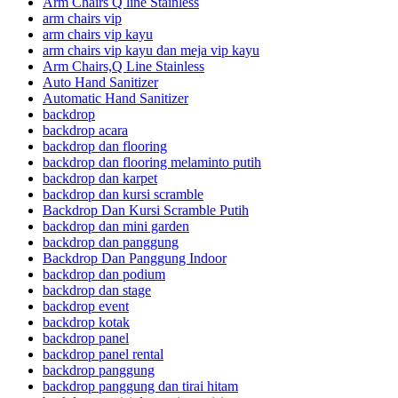
Arm Chairs Q line Stainless
arm chairs vip
arm chairs vip kayu
arm chairs vip kayu dan meja vip kayu
Arm Chairs,Q Line Stainless
Auto Hand Sanitizer
Automatic Hand Sanitizer
backdrop
backdrop acara
backdrop dan flooring
backdrop dan flooring melaminto putih
backdrop dan karpet
backdrop dan kursi scramble
Backdrop Dan Kursi Scramble Putih
backdrop dan mini garden
backdrop dan panggung
Backdrop Dan Panggung Indoor
backdrop dan podium
backdrop dan stage
backdrop event
backdrop kotak
backdrop panel
backdrop panel rental
backdrop panggung
backdrop panggung dan tirai hitam