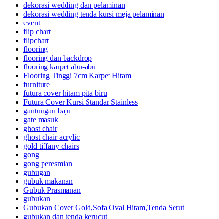
dekorasi wedding dan pelaminan
dekorasi wedding tenda kursi meja pelaminan
event
flip chart
flipchart
flooring
flooring dan backdrop
flooring karpet abu-abu
Flooring Tinggi 7cm Karpet Hitam
furniture
futura cover hitam pita biru
Futura Cover Kursi Standar Stainless
gantungan baju
gate masuk
ghost chair
ghost chair acrylic
gold tiffany chairs
gong
gong peresmian
gubugan
gubuk makanan
Gubuk Prasmanan
gubukan
Gubukan Cover Gold,Sofa Oval Hitam,Tenda Serut
gubukan dan tenda kerucut