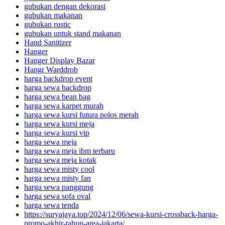
gubukan dengan dekorasi
gubukan makanan
gubukan rustic
gubukan untuk stand makanan
Hand Sanitizer
Hanger
Hanger Display Bazar
Hangr Warddrob
harga backdrop event
harga sewa backdrop
harga sewa bean bag
harga sewa karpet murah
harga sewa kursi futura polos merah
harga sewa kursi meja
harga sewa kursi vip
harga sewa meja
harga sewa meja ibm terbaru
harga sewa meja kotak
harga sewa misty cool
harga sewa misty fan
harga sewa panggung
harga sewa sofa oval
harga sewa tenda
https://suryajaya.top/2024/12/06/sewa-kursi-crossback-harga-
promo-akhir-tahun-area-jakarta/