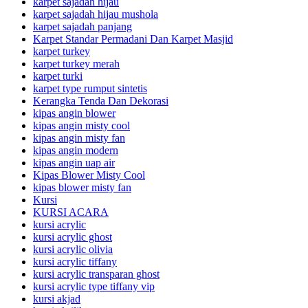
karpet sajadah hijau
karpet sajadah hijau mushola
karpet sajadah panjang
Karpet Standar Permadani Dan Karpet Masjid
karpet turkey
karpet turkey merah
karpet turki
karpet type rumput sintetis
Kerangka Tenda Dan Dekorasi
kipas angin blower
kipas angin misty cool
kipas angin misty fan
kipas angin modern
kipas angin uap air
Kipas Blower Misty Cool
kipas blower misty fan
Kursi
KURSI ACARA
kursi acrylic
kursi acrylic ghost
kursi acrylic olivia
kursi acrylic tiffany
kursi acrylic transparan ghost
kursi acrylic type tiffany vip
kursi akjad