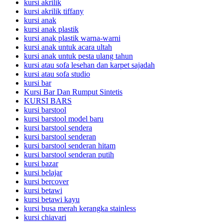
kursi akrilik
kursi akrilik tiffany
kursi anak
kursi anak plastik
kursi anak plastik warna-warni
kursi anak untuk acara ultah
kursi anak untuk pesta ulang tahun
kursi atau sofa lesehan dan karpet sajadah
kursi atau sofa studio
kursi bar
Kursi Bar Dan Rumput Sintetis
KURSI BARS
kursi barstool
kursi barstool model baru
kursi barstool sendera
kursi barstool senderan
kursi barstool senderan hitam
kursi barstool senderan putih
kursi bazar
kursi belajar
kursi bercover
kursi betawi
kursi betawi kayu
kursi busa merah kerangka stainless
kursi chiavari