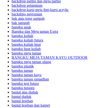
backdrop partisi dan meja partisi
backdrop pelaminan
backdrop,kursi,meja ibm,kursi acrylic
backdrpo peresmian
bak atau tong sampah
bak sampah
bangku anak
Bangku dan Meja taman Extra
bangku kuliah
bangku kuliah futura
bangku kuliah lipat
bangku lipat kuliah
bangku meja taman
BANGKU MEJA TAMAN KAYU OUTDOOR
bangku meja taman silang
bangku plastik
bangku taman
bangku taman kayu
bangku taman ramadhan
bangku test futura
bangku tunggu
bantal alas duduk
bantal duduk
bantal lesehan
bantal lesehan dan karpet