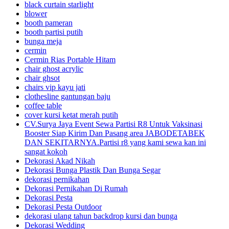
black curtain starlight
blower
booth pameran
booth partisi putih
bunga meja
cermin
Cermin Rias Portable Hitam
chair ghost acrylic
chair ghsot
chairs vip kayu jati
clothesline gantungan baju
coffee table
cover kursi ketat merah putih
CV.Surya Jaya Event Sewa Partisi R8 Untuk Vaksinasi
Booster Siap Kirim Dan Pasang area JABODETABEK
DAN SEKITARNYA.Partisi r8 yang kami sewa kan ini
sangat kokoh
Dekorasi Akad Nikah
Dekorasi Bunga Plastik Dan Bunga Segar
dekorasi pernikahan
Dekorasi Pernikahan Di Rumah
Dekorasi Pesta
Dekorasi Pesta Outdoor
dekorasi ulang tahun backdrop kursi dan bunga
Dekorasi Wedding