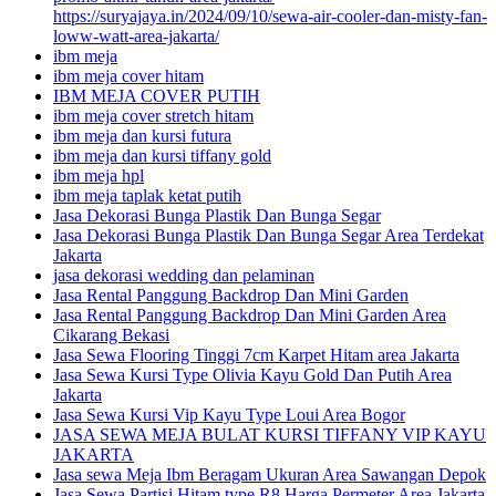
https://suryajaya.in/2024/09/10/sewa-air-cooler-dan-misty-fan-
loww-watt-area-jakarta/
ibm meja
ibm meja cover hitam
IBM MEJA COVER PUTIH
ibm meja cover stretch hitam
ibm meja dan kursi futura
ibm meja dan kursi tiffany gold
ibm meja hpl
ibm meja taplak ketat putih
Jasa Dekorasi Bunga Plastik Dan Bunga Segar
Jasa Dekorasi Bunga Plastik Dan Bunga Segar Area Terdekat
Jakarta
jasa dekorasi wedding dan pelaminan
Jasa Rental Panggung Backdrop Dan Mini Garden
Jasa Rental Panggung Backdrop Dan Mini Garden Area
Cikarang Bekasi
Jasa Sewa Flooring Tinggi 7cm Karpet Hitam area Jakarta
Jasa Sewa Kursi Type Olivia Kayu Gold Dan Putih Area
Jakarta
Jasa Sewa Kursi Vip Kayu Type Loui Area Bogor
JASA SEWA MEJA BULAT KURSI TIFFANY VIP KAYU
JAKARTA
Jasa sewa Meja Ibm Beragam Ukuran Area Sawangan Depok
Jasa Sewa Partisi Hitam type R8 Harga Permeter Area Jakarta