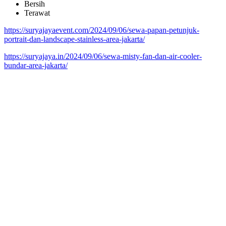
Bersih
Terawat
https://suryajayaevent.com/2024/09/06/sewa-papan-petunjuk-
portrait-dan-landscape-stainless-area-jakarta/
https://suryajaya.in/2024/09/06/sewa-misty-fan-dan-air-cooler-
bundar-area-jakarta/