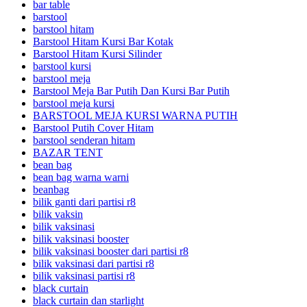
bar table
barstool
barstool hitam
Barstool Hitam Kursi Bar Kotak
Barstool Hitam Kursi Silinder
barstool kursi
barstool meja
Barstool Meja Bar Putih Dan Kursi Bar Putih
barstool meja kursi
BARSTOOL MEJA KURSI WARNA PUTIH
Barstool Putih Cover Hitam
barstool senderan hitam
BAZAR TENT
bean bag
bean bag warna warni
beanbag
bilik ganti dari partisi r8
bilik vaksin
bilik vaksinasi
bilik vaksinasi booster
bilik vaksinasi booster dari partisi r8
bilik vaksinasi dari partisi r8
bilik vaksinasi partisi r8
black curtain
black curtain dan starlight