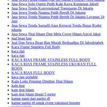
Jasa Sewa Sofa Queen Putih Kaki Kayu Kuningan Jaksel
Jasa Sewa Tenda Konvensional Transparan Di Jakarta
Jasa Sewa Tenda Nuansa Putih Bersih Di Jakarta
Jasa Sewa Tenda Nuansa Putih Bersih Di Jakarta Layanan 24
Jam
Jasa Sewa Tenda Sarnafil Atau Kerucut Tenda Bazar Roder
jakarta
Jasa Sewa Tirai Hitam Dan Meja Cover Hitam Ancol Jakut
jual bean bag
Jual Dan Sewa Bean Bag Murah Berkualitas Di Jabodetabek
Kaca Frame Stainless Full Body
kaca rias
kaca rias
KACA RIAS FRAME STAINLESS FULL BODY
KACA RIAS FRAME STAINLESS UKURAN FULL
BODY
KACA RIAS FULL BODY
kaca rias portable
Kain Lotto Penutup Dinding Tirai Hitam
kain tirai
kain tirai hitam
kain tirai hitam tinggi 5 meter
kamar ganti dari partisi r8
kamar partisi r8 untuk event vaksinasi booster