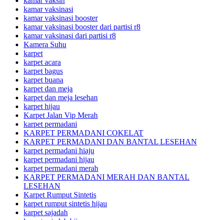
kamar vaksin
kamar vaksinasi
kamar vaksinasi booster
kamar vaksinasi booster dari partisi r8
kamar vaksinasi dari partisi r8
Kamera Suhu
karpet
karpet acara
karpet bagus
karpet buana
karpet dan meja
karpet dan meja lesehan
karpet hijau
Karpet Jalan Vip Merah
karpet permadani
KARPET PERMADANI COKELAT
KARPET PERMADANI DAN BANTAL LESEHAN
karpet permadani hiaju
karpet permadani hijau
karpet permadani merah
KARPET PERMADANI MERAH DAN BANTAL
LESEHAN
Karpet Rumput Sintetis
karpet rumput sintetis hijau
karpet sajadah