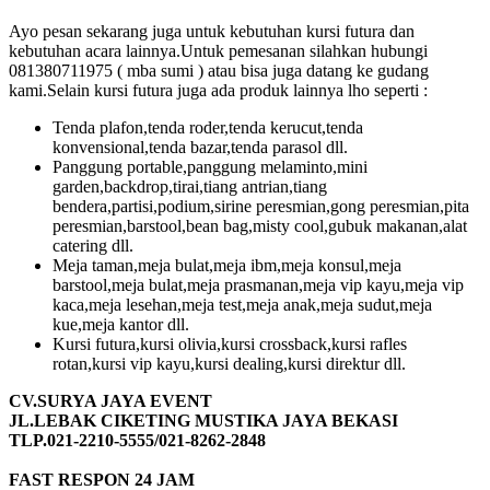
Ayo pesan sekarang juga untuk kebutuhan kursi futura dan
kebutuhan acara lainnya.Untuk pemesanan silahkan hubungi
081380711975 ( mba sumi ) atau bisa juga datang ke gudang
kami.Selain kursi futura juga ada produk lainnya lho seperti :
Tenda plafon,tenda roder,tenda kerucut,tenda
konvensional,tenda bazar,tenda parasol dll.
Panggung portable,panggung melaminto,mini
garden,backdrop,tirai,tiang antrian,tiang
bendera,partisi,podium,sirine peresmian,gong peresmian,pita
peresmian,barstool,bean bag,misty cool,gubuk makanan,alat
catering dll.
Meja taman,meja bulat,meja ibm,meja konsul,meja
barstool,meja bulat,meja prasmanan,meja vip kayu,meja vip
kaca,meja lesehan,meja test,meja anak,meja sudut,meja
kue,meja kantor dll.
Kursi futura,kursi olivia,kursi crossback,kursi rafles
rotan,kursi vip kayu,kursi dealing,kursi direktur dll.
CV.SURYA JAYA EVENT
JL.LEBAK CIKETING MUSTIKA JAYA BEKASI
TLP.021-2210-5555/021-8262-2848
FAST RESPON 24 JAM