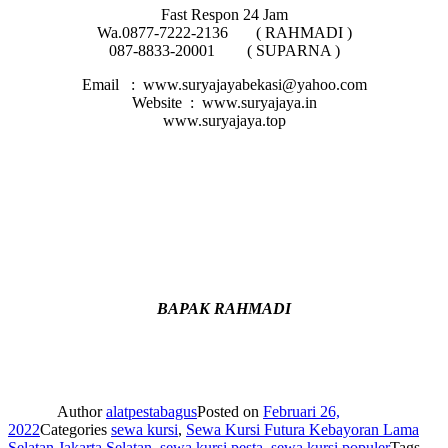
Fast Respon 24 Jam
Wa.0877-7222-2136 ( RAHMADI )
087-8833-20001 ( SUPARNA )
Email : www.suryajayabekasi@yahoo.com
Website : www.suryajaya.in
www.suryajaya.top
BAPAK RAHMADI
Author
alatpestabagus
Posted on
Februari 26,
2022
Categories
sewa kursi
,
Sewa Kursi Futura Kebayoran Lama
Selatan Jakarta Selatan
,
sewa kursi pesta
,
sewa kursi populer
Tags