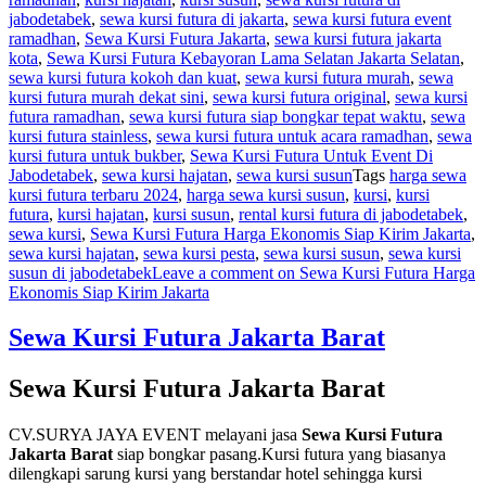
jabodetabek
,
sewa kursi futura di jakarta
,
sewa kursi futura event
ramadhan
,
Sewa Kursi Futura Jakarta
,
sewa kursi futura jakarta
kota
,
Sewa Kursi Futura Kebayoran Lama Selatan Jakarta Selatan
,
sewa kursi futura kokoh dan kuat
,
sewa kursi futura murah
,
sewa
kursi futura murah dekat sini
,
sewa kursi futura original
,
sewa kursi
futura ramadhan
,
sewa kursi futura siap bongkar tepat waktu
,
sewa
kursi futura stainless
,
sewa kursi futura untuk acara ramadhan
,
sewa
kursi futura untuk bukber
,
Sewa Kursi Futura Untuk Event Di
Jabodetabek
,
sewa kursi hajatan
,
sewa kursi susun
Tags
harga sewa
kursi futura terbaru 2024
,
harga sewa kursi susun
,
kursi
,
kursi
futura
,
kursi hajatan
,
kursi susun
,
rental kursi futura di jabodetabek
,
sewa kursi
,
Sewa Kursi Futura Harga Ekonomis Siap Kirim Jakarta
,
sewa kursi hajatan
,
sewa kursi pesta
,
sewa kursi susun
,
sewa kursi
susun di jabodetabek
Leave a comment
on Sewa Kursi Futura Harga
Ekonomis Siap Kirim Jakarta
Sewa Kursi Futura Jakarta Barat
Sewa Kursi Futura Jakarta Barat
CV.SURYA JAYA EVENT melayani jasa
Sewa Kursi Futura
Jakarta Barat
siap bongkar pasang.Kursi futura yang biasanya
dilengkapi sarung kursi yang berstandar hotel sehingga kursi