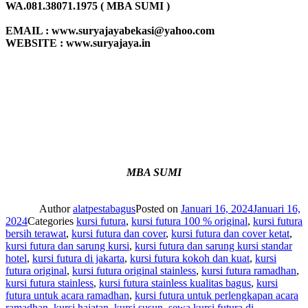
WA.081.38071.1975 ( MBA SUMI )
EMAIL : www.suryajayabekasi@yahoo.com
WEBSITE : www.suryajaya.in
MBA SUMI
Author
alatpestabagus
Posted on
Januari 16, 2024
Januari 16,
2024
Categories
kursi futura
,
kursi futura 100 % original
,
kursi futura
bersih terawat
,
kursi futura dan cover
,
kursi futura dan cover ketat
,
kursi futura dan sarung kursi
,
kursi futura dan sarung kursi standar
hotel
,
kursi futura di jakarta
,
kursi futura kokoh dan kuat
,
kursi
futura original
,
kursi futura original stainless
,
kursi futura ramadhan
,
kursi futura stainless
,
kursi futura stainless kualitas bagus
,
kursi
futura untuk acara ramadhan
,
kursi futura untuk perlengkapan acara
ramadhan
,
kursi hajatan
,
kursi susun
,
sewa kursi futura di