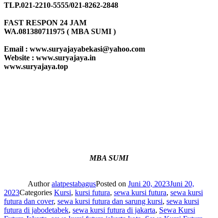
TLP.021-2210-5555/021-8262-2848
FAST RESPON 24 JAM
WA.081380711975 ( MBA SUMI )
Email : www.suryajayabekasi@yahoo.com
Website : www.suryajaya.in
www.suryajaya.top
MBA SUMI
Author
alatpestabagus
Posted on
Juni 20, 2023
Juni 20,
2023
Categories
Kursi
,
kursi futura
,
sewa kursi futura
,
sewa kursi
futura dan cover
,
sewa kursi futura dan sarung kursi
,
sewa kursi
futura di jabodetabek
,
sewa kursi futura di jakarta
,
Sewa Kursi