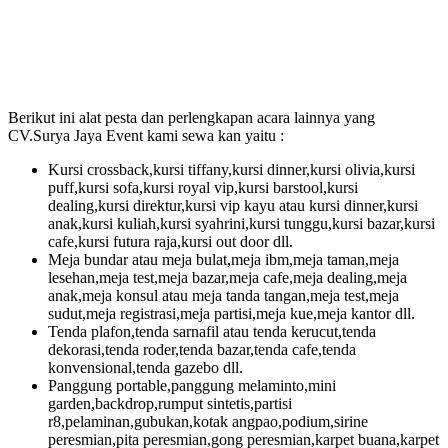
Berikut ini alat pesta dan perlengkapan acara lainnya yang
CV.Surya Jaya Event kami sewa kan yaitu :
Kursi crossback,kursi tiffany,kursi dinner,kursi olivia,kursi
puff,kursi sofa,kursi royal vip,kursi barstool,kursi
dealing,kursi direktur,kursi vip kayu atau kursi dinner,kursi
anak,kursi kuliah,kursi syahrini,kursi tunggu,kursi bazar,kursi
cafe,kursi futura raja,kursi out door dll.
Meja bundar atau meja bulat,meja ibm,meja taman,meja
lesehan,meja test,meja bazar,meja cafe,meja dealing,meja
anak,meja konsul atau meja tanda tangan,meja test,meja
sudut,meja registrasi,meja partisi,meja kue,meja kantor dll.
Tenda plafon,tenda sarnafil atau tenda kerucut,tenda
dekorasi,tenda roder,tenda bazar,tenda cafe,tenda
konvensional,tenda gazebo dll.
Panggung portable,panggung melaminto,mini
garden,backdrop,rumput sintetis,partisi
r8,pelaminan,gubukan,kotak angpao,podium,sirine
peresmian,pita peresmian,gong peresmian,karpet buana,karpet