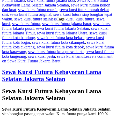
Futura Jakarta
,
sewa kursi futura jakarta kota
,
Sewa Kursi Futura
Kebayoran Lama Selatan Jakarta Selatan
,
sewa kursi futura kokoh
dan kuat
,
sewa kursi futura murah
,
sewa kursi futura murah dekat
sini
,
sewa kursi futura original
,
sewa kursi futura siap bongkar tepat
waktu
,
sewa kursi futura stainless
Tags
kursi
,
kursi futura
,
sewa
kursi
,
sewa kursi futura
,
sewa kursi futura jakarta barat
,
sewa kursi
futura Jakarta pusat
,
sewa kursi futura Jakarta Selatan
,
sewa kursi
futura Jakarta Timur
,
sewa kursi futura Jakarta Utara
,
sewa kursi
futura kota bandung
,
sewa kursi futura kota bekasi
,
sewa kursi
futura kota bogor
,
sewa kursi futura kota cikampek
,
sewa kursi
futura kota cikarang
,
sewa kursi futura kota depok
,
sewa kursi futura
kota karawang
,
sewa kursi futura kota purwakarta
,
sewa kursi futura
kota tangerang
,
sewa kursi pesta
,
sewa kursi tamu
Leave a comment
on Sewa Kursi Futura Jakarta Barat
Sewa Kursi Futura Kebayoran Lama
Selatan Jakarta Selatan
Sewa Kursi Futura Kebayoran Lama
Selatan Jakarta Selatan
Sewa Kursi Futura Kebayoran Lama Selatan Jakarta Selatan
siap bongkar pasang tepat waktu.Kursi futura punya kami 100 %