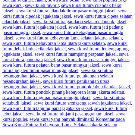
sewa kursi
,
sewa kursi favorit
,
sewa kursi futura cilandak barat
jaksel
,
sewa kursi futura cilandak timur pasar minggu jaksel
,
sewa
kursi futura cipedak jagakarsa jaksel
,
sewa kursi futura cipete selatan
cilandak jaksel
,
sewa kursi futura gandaria selatan cilandak jaksel
,
sewa kursi futura jagakarsa jaksel
,
sewa kursi futura jati padang
pasar minggu jaksel
,
sewa kursi futura kebagusan pasar minggu
jaksel
,
sewa kursi futura kebayoran lama selatan jakarta selatan
,
sewa kursi futura kebayoran lama utara jakarta selatan
,
sewa kursi
futura lebak bulus cilandak jaksel
,
sewa kursi futura lenteng agung
jagakarsa jaksel
,
sewa kursi futura mampang prapatan jaksel
,
sewa
kursi futura pancoran jaksel
,
sewa kursi futura pasar minggu jaksel
,
sewa kursi futura pejaten barat pasar minggu jaksel
,
sewa kursi
futura pejaten timur pasar minggu jaksel
,
sewa kursi futura
pesanggrahan jaksel
,
sewa kursi futura petukangan selatan
pesanggrahan jaksel
,
sewa kursi futura petukangan utara
pesanggrahan jaksel
,
sewa kursi futura pondok labu cilandak jaksel
,
sewa kursi futura pondok pinang kebayoran lama jakarta selatan
,
sewa kursi futura ragunan pasar minggu jaksel
,
sewa kursi futura
setiabudi jaksel
,
sewa kursi futura srengseng sawah jagakarsa jaksel
,
sewa kursi futura tanjung barat jagakarsa jaksel
,
sewa kursi futura
tebet jaksel
,
sewa kursi futura ulujami pesanggrahan jaksel
,
sewa
kursi populer
,
sewa kursi yang banyak diminati
2 Komentar
pada
Sewa Kursi Futura Kebayoran Lama Selatan Jakarta Selatan