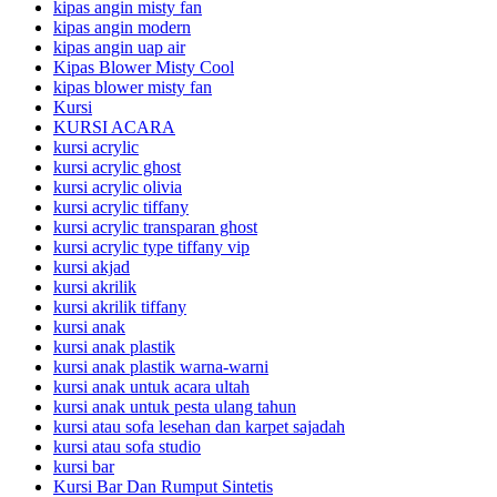
kipas angin misty fan
kipas angin modern
kipas angin uap air
Kipas Blower Misty Cool
kipas blower misty fan
Kursi
KURSI ACARA
kursi acrylic
kursi acrylic ghost
kursi acrylic olivia
kursi acrylic tiffany
kursi acrylic transparan ghost
kursi acrylic type tiffany vip
kursi akjad
kursi akrilik
kursi akrilik tiffany
kursi anak
kursi anak plastik
kursi anak plastik warna-warni
kursi anak untuk acara ultah
kursi anak untuk pesta ulang tahun
kursi atau sofa lesehan dan karpet sajadah
kursi atau sofa studio
kursi bar
Kursi Bar Dan Rumput Sintetis