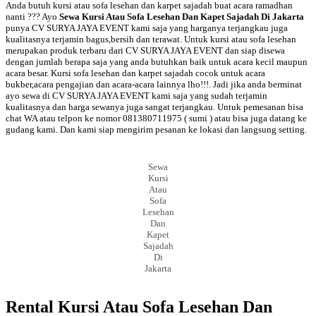
Anda butuh kursi atau sofa lesehan dan karpet sajadah buat acara ramadhan
nanti ??? Ayo
Sewa Kursi Atau Sofa Lesehan Dan Kapet Sajadah Di Jakarta
punya CV SURYA JAYA EVENT kami saja yang harganya terjangkau juga
kualitasnya terjamin bagus,bersih dan terawat. Untuk kursi atau sofa lesehan
merupakan produk terbaru dari CV SURYA JAYA EVENT dan siap disewa
dengan jumlah berapa saja yang anda butuhkan baik untuk acara kecil maupun
acara besar. Kursi sofa lesehan dan karpet sajadah cocok untuk acara
bukber,acara pengajian dan acara-acara lainnya lho!!!. Jadi jika anda berminat
ayo sewa di CV SURYA JAYA EVENT kami saja yang sudah terjamin
kualitasnya dan harga sewanya juga sangat terjangkau. Untuk pemesanan bisa
chat WA atau telpon ke nomor 081380711975 ( sumi ) atau bisa juga datang ke
gudang kami. Dan kami siap mengirim pesanan ke lokasi dan langsung setting.
Sewa
Kursi
Atau
Sofa
Lesehan
Dan
Kapet
Sajadah
Di
Jakarta
Rental Kursi Atau Sofa Lesehan Dan