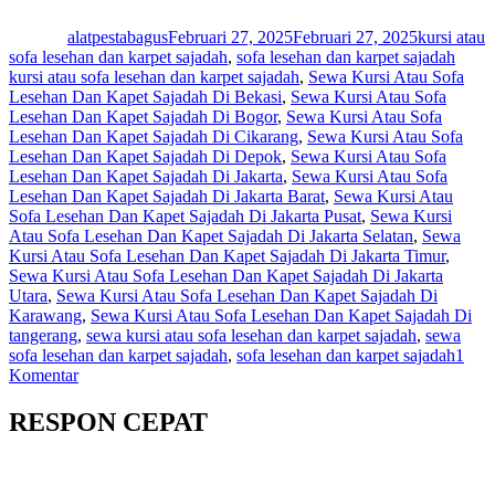
on
alatpestabagus
Februari 27, 2025
Februari 27, 2025
kursi atau
Tags
sofa lesehan dan karpet sajadah
,
sofa lesehan dan karpet sajadah
kursi atau sofa lesehan dan karpet sajadah
,
Sewa Kursi Atau Sofa
Lesehan Dan Kapet Sajadah Di Bekasi
,
Sewa Kursi Atau Sofa
Lesehan Dan Kapet Sajadah Di Bogor
,
Sewa Kursi Atau Sofa
Lesehan Dan Kapet Sajadah Di Cikarang
,
Sewa Kursi Atau Sofa
Lesehan Dan Kapet Sajadah Di Depok
,
Sewa Kursi Atau Sofa
Lesehan Dan Kapet Sajadah Di Jakarta
,
Sewa Kursi Atau Sofa
Lesehan Dan Kapet Sajadah Di Jakarta Barat
,
Sewa Kursi Atau
Sofa Lesehan Dan Kapet Sajadah Di Jakarta Pusat
,
Sewa Kursi
Atau Sofa Lesehan Dan Kapet Sajadah Di Jakarta Selatan
,
Sewa
Kursi Atau Sofa Lesehan Dan Kapet Sajadah Di Jakarta Timur
,
Sewa Kursi Atau Sofa Lesehan Dan Kapet Sajadah Di Jakarta
Utara
,
Sewa Kursi Atau Sofa Lesehan Dan Kapet Sajadah Di
Karawang
,
Sewa Kursi Atau Sofa Lesehan Dan Kapet Sajadah Di
tangerang
,
sewa kursi atau sofa lesehan dan karpet sajadah
,
sewa
sofa lesehan dan karpet sajadah
,
sofa lesehan dan karpet sajadah
1
pada
Komentar
Sewa
Kursi
RESPON CEPAT
Atau
Sofa
Lesehan
Dan