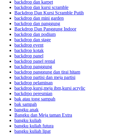
backdrop dan karpet
backdrop dan kursi scramble
Backdrop Dan Kursi Scramble Putih
backdrop dan mini garden
backdrop dan panggung
Backdrop Dan Panggung Indoor
backdrop dan podium
backdrop dan stage
backdrop event
backdrop kotak
backdrop panel
backdrop panel rental
backdrop panggung
backdrop panggung dan tirai hitam
backdrop partisi dan meja partisi
backdrop pelaminan
backdrop,kursi,meja ibm,kursi acrylic
backdrpo peresmian
bak atau tong sampah
bak sampah
bangku anak
Bangku dan Meja taman Extra
bangku kuliah
bangku kuliah futura
bangku kuliah lipat