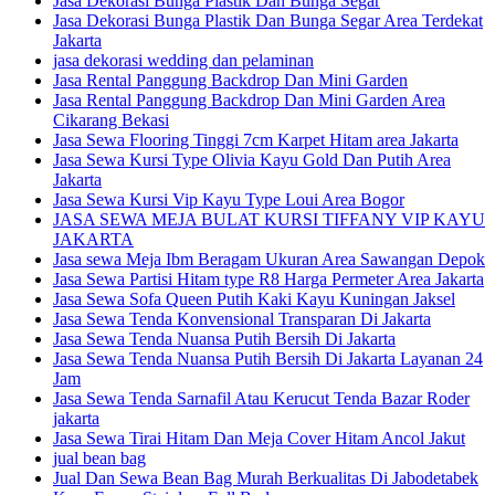
Jasa Dekorasi Bunga Plastik Dan Bunga Segar
Jasa Dekorasi Bunga Plastik Dan Bunga Segar Area Terdekat
Jakarta
jasa dekorasi wedding dan pelaminan
Jasa Rental Panggung Backdrop Dan Mini Garden
Jasa Rental Panggung Backdrop Dan Mini Garden Area
Cikarang Bekasi
Jasa Sewa Flooring Tinggi 7cm Karpet Hitam area Jakarta
Jasa Sewa Kursi Type Olivia Kayu Gold Dan Putih Area
Jakarta
Jasa Sewa Kursi Vip Kayu Type Loui Area Bogor
JASA SEWA MEJA BULAT KURSI TIFFANY VIP KAYU
JAKARTA
Jasa sewa Meja Ibm Beragam Ukuran Area Sawangan Depok
Jasa Sewa Partisi Hitam type R8 Harga Permeter Area Jakarta
Jasa Sewa Sofa Queen Putih Kaki Kayu Kuningan Jaksel
Jasa Sewa Tenda Konvensional Transparan Di Jakarta
Jasa Sewa Tenda Nuansa Putih Bersih Di Jakarta
Jasa Sewa Tenda Nuansa Putih Bersih Di Jakarta Layanan 24
Jam
Jasa Sewa Tenda Sarnafil Atau Kerucut Tenda Bazar Roder
jakarta
Jasa Sewa Tirai Hitam Dan Meja Cover Hitam Ancol Jakut
jual bean bag
Jual Dan Sewa Bean Bag Murah Berkualitas Di Jabodetabek