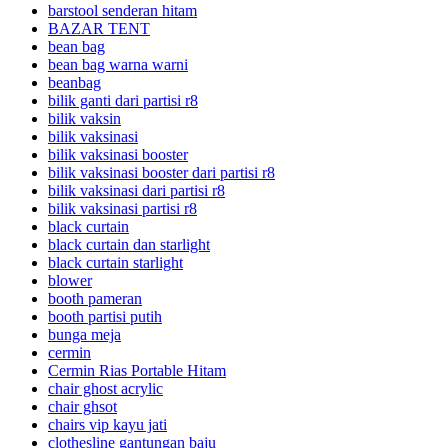
barstool senderan hitam
BAZAR TENT
bean bag
bean bag warna warni
beanbag
bilik ganti dari partisi r8
bilik vaksin
bilik vaksinasi
bilik vaksinasi booster
bilik vaksinasi booster dari partisi r8
bilik vaksinasi dari partisi r8
bilik vaksinasi partisi r8
black curtain
black curtain dan starlight
black curtain starlight
blower
booth pameran
booth partisi putih
bunga meja
cermin
Cermin Rias Portable Hitam
chair ghost acrylic
chair ghsot
chairs vip kayu jati
clothesline gantungan baju