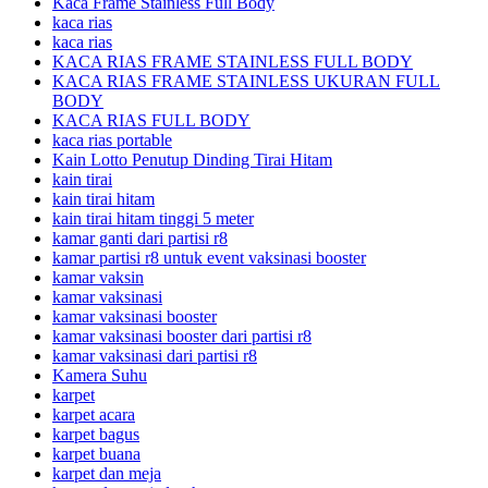
Kaca Frame Stainless Full Body
kaca rias
kaca rias
KACA RIAS FRAME STAINLESS FULL BODY
KACA RIAS FRAME STAINLESS UKURAN FULL
BODY
KACA RIAS FULL BODY
kaca rias portable
Kain Lotto Penutup Dinding Tirai Hitam
kain tirai
kain tirai hitam
kain tirai hitam tinggi 5 meter
kamar ganti dari partisi r8
kamar partisi r8 untuk event vaksinasi booster
kamar vaksin
kamar vaksinasi
kamar vaksinasi booster
kamar vaksinasi booster dari partisi r8
kamar vaksinasi dari partisi r8
Kamera Suhu
karpet
karpet acara
karpet bagus
karpet buana
karpet dan meja