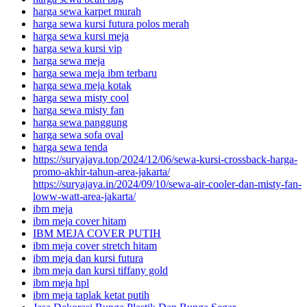
harga sewa karpet murah
harga sewa kursi futura polos merah
harga sewa kursi meja
harga sewa kursi vip
harga sewa meja
harga sewa meja ibm terbaru
harga sewa meja kotak
harga sewa misty cool
harga sewa misty fan
harga sewa panggung
harga sewa sofa oval
harga sewa tenda
https://suryajaya.top/2024/12/06/sewa-kursi-crossback-harga-
promo-akhir-tahun-area-jakarta/
https://suryajaya.in/2024/09/10/sewa-air-cooler-dan-misty-fan-
loww-watt-area-jakarta/
ibm meja
ibm meja cover hitam
IBM MEJA COVER PUTIH
ibm meja cover stretch hitam
ibm meja dan kursi futura
ibm meja dan kursi tiffany gold
ibm meja hpl
ibm meja taplak ketat putih