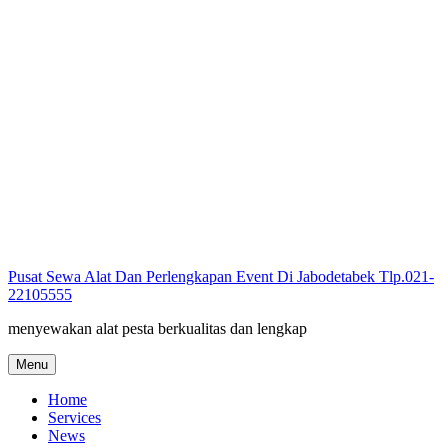
Skip
to
content
Pusat Sewa Alat Dan Perlengkapan Event Di Jabodetabek Tlp.021-
22105555
menyewakan alat pesta berkualitas dan lengkap
Menu
Home
Services
News