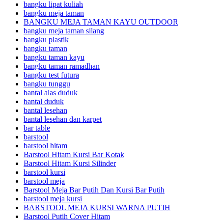
bangku lipat kuliah
bangku meja taman
BANGKU MEJA TAMAN KAYU OUTDOOR
bangku meja taman silang
bangku plastik
bangku taman
bangku taman kayu
bangku taman ramadhan
bangku test futura
bangku tunggu
bantal alas duduk
bantal duduk
bantal lesehan
bantal lesehan dan karpet
bar table
barstool
barstool hitam
Barstool Hitam Kursi Bar Kotak
Barstool Hitam Kursi Silinder
barstool kursi
barstool meja
Barstool Meja Bar Putih Dan Kursi Bar Putih
barstool meja kursi
BARSTOOL MEJA KURSI WARNA PUTIH
Barstool Putih Cover Hitam