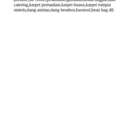
catering,karpet permadani,karpet buana,karpet rumput
sintetis,tiang antrian,tiang bendera,barstool,bean bag dll.