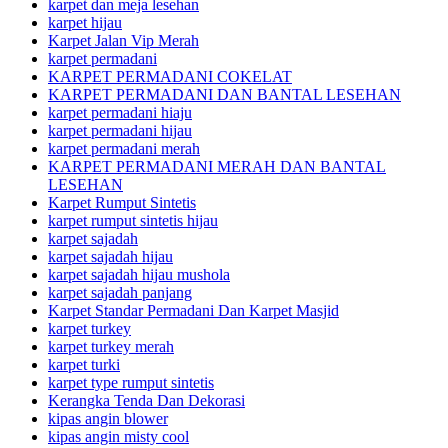
karpet dan meja lesehan
karpet hijau
Karpet Jalan Vip Merah
karpet permadani
KARPET PERMADANI COKELAT
KARPET PERMADANI DAN BANTAL LESEHAN
karpet permadani hiaju
karpet permadani hijau
karpet permadani merah
KARPET PERMADANI MERAH DAN BANTAL
LESEHAN
Karpet Rumput Sintetis
karpet rumput sintetis hijau
karpet sajadah
karpet sajadah hijau
karpet sajadah hijau mushola
karpet sajadah panjang
Karpet Standar Permadani Dan Karpet Masjid
karpet turkey
karpet turkey merah
karpet turki
karpet type rumput sintetis
Kerangka Tenda Dan Dekorasi
kipas angin blower
kipas angin misty cool