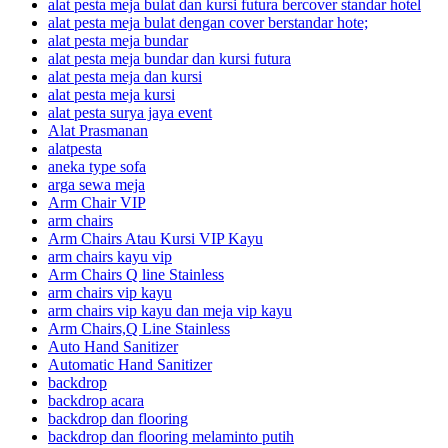
alat pesta meja bulat dan kursi futura bercover standar hotel
alat pesta meja bulat dengan cover berstandar hote;
alat pesta meja bundar
alat pesta meja bundar dan kursi futura
alat pesta meja dan kursi
alat pesta meja kursi
alat pesta surya jaya event
Alat Prasmanan
alatpesta
aneka type sofa
arga sewa meja
Arm Chair VIP
arm chairs
Arm Chairs Atau Kursi VIP Kayu
arm chairs kayu vip
Arm Chairs Q line Stainless
arm chairs vip kayu
arm chairs vip kayu dan meja vip kayu
Arm Chairs,Q Line Stainless
Auto Hand Sanitizer
Automatic Hand Sanitizer
backdrop
backdrop acara
backdrop dan flooring
backdrop dan flooring melaminto putih