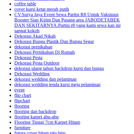
coffee table
cover kursi ketat merah putih
CV.Surya Jaya Event Sewa Partisi R8 Untuk Vaksinasi
Booster Siap Kirim Dan Pasang area JABODETABEK
DAN SEKITARNYA.Partisi r8 yang kami sewa kan ini
sangat kokoh
Dekorasi Akad Nikah
Dekorasi Bunga Plastik Dan Bunga Segar
dekorasi pernikahan
Dekorasi Pernikahan Di Rumah
Dekorasi Pesta
Dekorasi Pesta Outdoor
dekorasi ulang tahun backdrop kursi dan bunga
Dekorasi Wedding
dekorasi wedding dan pelaminan
dekorasi wedding tenda kursi meja pelaminan
event
flip chart
flipchart
flooring
flooring dan backdrop
flooring karpet abu-abu
Flooring Tinggi 7cm Karpet Hitam
furniture
futura cover hitam pita biru