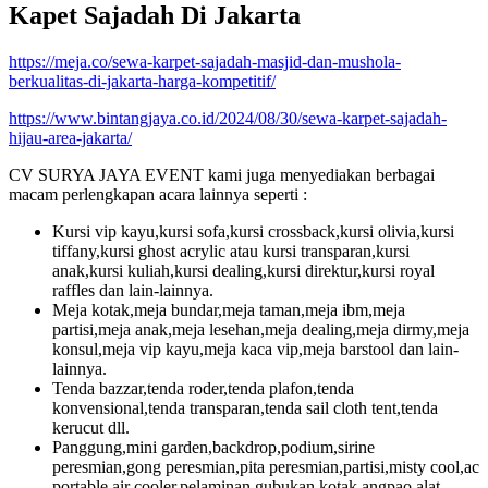
Kapet Sajadah Di Jakarta
https://meja.co/sewa-karpet-sajadah-masjid-dan-mushola-
berkualitas-di-jakarta-harga-kompetitif/
https://www.bintangjaya.co.id/2024/08/30/sewa-karpet-sajadah-
hijau-area-jakarta/
CV SURYA JAYA EVENT kami juga menyediakan berbagai
macam perlengkapan acara lainnya seperti :
Kursi vip kayu,kursi sofa,kursi crossback,kursi olivia,kursi
tiffany,kursi ghost acrylic atau kursi transparan,kursi
anak,kursi kuliah,kursi dealing,kursi direktur,kursi royal
raffles dan lain-lainnya.
Meja kotak,meja bundar,meja taman,meja ibm,meja
partisi,meja anak,meja lesehan,meja dealing,meja dirmy,meja
konsul,meja vip kayu,meja kaca vip,meja barstool dan lain-
lainnya.
Tenda bazzar,tenda roder,tenda plafon,tenda
konvensional,tenda transparan,tenda sail cloth tent,tenda
kerucut dll.
Panggung,mini garden,backdrop,podium,sirine
peresmian,gong peresmian,pita peresmian,partisi,misty cool,ac
portable,air cooler,pelaminan,gubukan,kotak angpao,alat