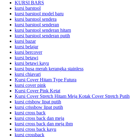
KURSI BARS
kursi barstool
kursi barstool model baru
kursi barstool sendera
kursi barstool senderan
kursi barstool senderan hitam
kursi barstool senderan putih
kursi bazar
kursi belajar
kursi bercover
kursi betawi
kursi betawi kayu
kursi busa merah kerangka stainless
kursi chiavari
Kursi Cover Hitam Type Futura
kursi cover pink
Kursi Cover Pink Ketat
Kursi Cover Stretch Hitam Meja Kotak Cover Stretch Putih
kursi crisbow lipat putih
kursi crissbow lipat putih
kursi cross back
kursi cross back dan meja
kursi cross back dan meja ibm
kursi cross back kayu
kursi crossback