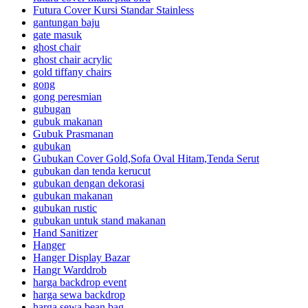
Futura Cover Kursi Standar Stainless
gantungan baju
gate masuk
ghost chair
ghost chair acrylic
gold tiffany chairs
gong
gong peresmian
gubugan
gubuk makanan
Gubuk Prasmanan
gubukan
Gubukan Cover Gold,Sofa Oval Hitam,Tenda Serut
gubukan dan tenda kerucut
gubukan dengan dekorasi
gubukan makanan
gubukan rustic
gubukan untuk stand makanan
Hand Sanitizer
Hanger
Hanger Display Bazar
Hangr Warddrob
harga backdrop event
harga sewa backdrop
harga sewa bean bag