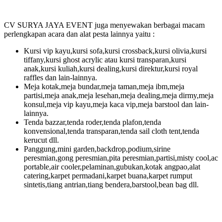
CV SURYA JAYA EVENT juga menyewakan berbagai macam
perlengkapan acara dan alat pesta lainnya yaitu :
Kursi vip kayu,kursi sofa,kursi crossback,kursi olivia,kursi
tiffany,kursi ghost acrylic atau kursi transparan,kursi
anak,kursi kuliah,kursi dealing,kursi direktur,kursi royal
raffles dan lain-lainnya.
Meja kotak,meja bundar,meja taman,meja ibm,meja
partisi,meja anak,meja lesehan,meja dealing,meja dirmy,meja
konsul,meja vip kayu,meja kaca vip,meja barstool dan lain-
lainnya.
Tenda bazzar,tenda roder,tenda plafon,tenda
konvensional,tenda transparan,tenda sail cloth tent,tenda
kerucut dll.
Panggung,mini garden,backdrop,podium,sirine
peresmian,gong peresmian,pita peresmian,partisi,misty cool,ac
portable,air cooler,pelaminan,gubukan,kotak angpao,alat
catering,karpet permadani,karpet buana,karpet rumput
sintetis,tiang antrian,tiang bendera,barstool,bean bag dll.