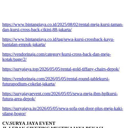
https://www.bintangjaya.co.id/2025/08/02/rental-meja-kursi-taman-
dan-kursi-cross-back-cikini-88-jakarta/
https://www.bintangjaya.co.id/tag/sewa-kursi-crossback-kayu-
bantalan-empuk-jakarta/
https://vendorinaja.com/category/kursi-cross-back-dan-meja-
kotak/page/2/
https://suryajaya.top/2026/05/05/rental-gold-tiffany-chairs-depok/
https://vendorinaja.com/2026/05/05/rental-round-tablekursi-
futurapodium-cokelat-jakarta/
https://suryajayaevent.com/2026/05/05/sewa-meja-ibm-hplkursi-
futura-area-depok/
https://suryajaya.in/2026/05/05/sewa-sofa-out-door-plus-meja-kaki-
silang-bogor/
CV.SURYA JAYA EVENT