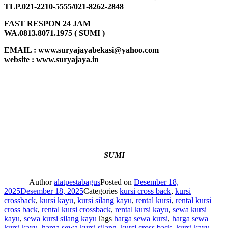
TLP.021-2210-5555/021-8262-2848
FAST RESPON 24 JAM
WA.0813.8071.1975 ( SUMI )
EMAIL : www.suryajayabekasi@yahoo.com
website : www.suryajaya.in
SUMI
Author
alatpestabagus
Posted on
Desember 18,
2025
Desember 18, 2025
Categories
kursi cross back
,
kursi
crossback
,
kursi kayu
,
kursi silang kayu
,
rental kursi
,
rental kursi
cross back
,
rental kursi crossback
,
rental kursi kayu
,
sewa kursi
kayu
,
sewa kursi silang kayu
Tags
harga sewa kursi
,
harga sewa
kursi kayu
,
harga sewa kursi silang
,
kursi cross back
,
kursi kayu
,