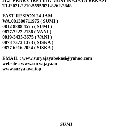
JL.LEBAK CIKETING MUSTIKAJAYA BEKASI
TLP.021-2210-5555/021-8262-2848
FAST RESPON 24 JAM
WA.081380711975 ( SUMI )
0812 8888 4575 ( SUMI )
0877.7222.2136 ( VANI )
0819-3435-3675 ( VANI )
0878 7373 1373 ( SISKA )
0877 6216 2024 ( SISKA )
EMAIL : www.suryajayabekasi@yahoo.com
website : www.suryajaya.in
www.suryajaya.top
SUMI