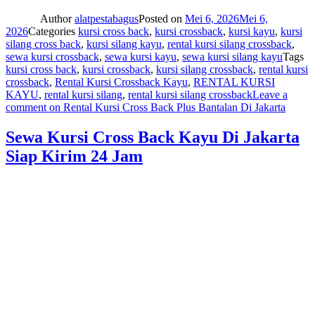
Author
alatpestabagus
Posted on
Mei 6, 2026
Mei 6,
2026
Categories
kursi cross back
,
kursi crossback
,
kursi kayu
,
kursi
silang cross back
,
kursi silang kayu
,
rental kursi silang crossback
,
sewa kursi crossback
,
sewa kursi kayu
,
sewa kursi silang kayu
Tags
kursi cross back
,
kursi crossback
,
kursi silang crossback
,
rental kursi
crossback
,
Rental Kursi Crossback Kayu
,
RENTAL KURSI
KAYU
,
rental kursi silang
,
rental kursi silang crossback
Leave a
comment
on Rental Kursi Cross Back Plus Bantalan Di Jakarta
Sewa Kursi Cross Back Kayu Di Jakarta
Siap Kirim 24 Jam