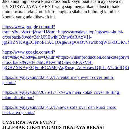
Jika anda ingin sewa kursi cross back kayu buat acara ayo sewa di
CV SURYA JAYA EVENT yang siap menjadikan solusi terbaik
untuk acara anda. Untuk info lengkap silahkan hubungi kami ke
kontak yang ada dibawah ini.
https://www.google.com/url?
esrc=s&q=&rct=j&sa=U&url=https://suryajaya.top/tag/sewa-kursi-
crossback/&ved=2ahUKEwihjO3nw8aRAxVH-
jgGHZYKAgEQFnoECAUQAg&usg=AOvVaw0bbqWElkODKw
https://www.google.com/url?
esrc=s&q=&rct=j&sa=U&url=https://wulanproduction.com/category/k
cross-back/&ved=2ahUKEwihjO3nw8aRAxVH-
jgGHZYKAgEQFnoECAMQAg&usg=AOvVaw1QhLqVU6rftQKi
https://suryajaya.in/2025/12/17/rental-meja-event-cover-putih-
jakarta/
https://suryajaya.top/2025/12/17/sewa-meja-kotak-cover-skirting-
hitam-di-cibubur/
https://suryajaya.in/2025/12/17/sewa-sofa-oval-dan-kursi-cross-
back-area-jakarta/
CV.SURYA JAYA EVENT
JL.LEBAK CIKETING MUSTIKAJAYA BEKASI