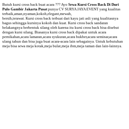
Butuh kursi cross back buat acara ??? Ayo
Sewa Kursi Cross Back Di Duri
Pulo Gambir Jakarta Pusat
punya CV SURYA JAYA EVENT yang kualitas
terbaik,aman,nyaman,kokoh,elegant,mewah,
bersih,terawat. Kursi cross back terbuat dari kayu jati asli yang kualitasnya
bagus sehingga kursinya kokoh dan kuat. Kursi cross back sandaran
belakangnya berbentuk silang oleh karena itu kursi cross back bisa disebut
dengan kursi silang. Biasanya kursi cross back dipakai untuk acara
pernikahan,acara lamaran,acara syukuran,acara bukber,acara seminar,acara
ulang tahun dan bisa juga buat acara-acara lain sebagainya. Untuk kebutuhan
meja bisa sewa meja kotak,meja bulat,meja ibm,meja taman dan lain-lainnya.