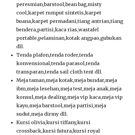
peresmian,barstool,bean bag,misty
cool,karpet rumput sintetis,karpet
buana,karpet permadani,tiang antrian,tiang
bendera,partisi,kaca rias,wastafel
portable,pelaminan,kotak angpao,gubukan
dll.
Tenda plafon,tenda roder,tenda
konvensional,tenda parasol,tenda
transparan,tenda sail cloth tent dll.
Meja taman,meja kotak,meja bundar,meja
ibm,meja lesehan,meja test,meja anak,meja
konsul,meja dealing,meja vip kaca,meja vip
kayu,meja barstool,meja partisi,meja
sudut,meja dirmy dll.
Kursi olivia,kursi tiffany,kursi
crossback,kursi futura,kursi royal