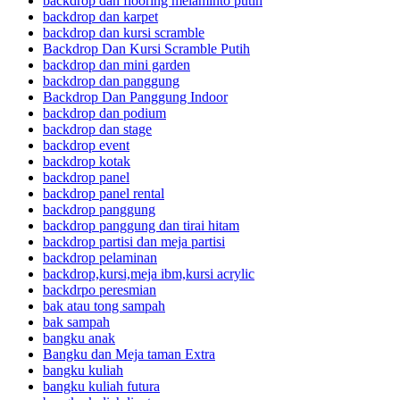
backdrop dan flooring melaminto putih
backdrop dan karpet
backdrop dan kursi scramble
Backdrop Dan Kursi Scramble Putih
backdrop dan mini garden
backdrop dan panggung
Backdrop Dan Panggung Indoor
backdrop dan podium
backdrop dan stage
backdrop event
backdrop kotak
backdrop panel
backdrop panel rental
backdrop panggung
backdrop panggung dan tirai hitam
backdrop partisi dan meja partisi
backdrop pelaminan
backdrop,kursi,meja ibm,kursi acrylic
backdrpo peresmian
bak atau tong sampah
bak sampah
bangku anak
Bangku dan Meja taman Extra
bangku kuliah
bangku kuliah futura