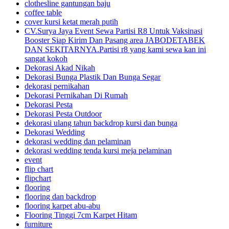
clothesline gantungan baju
coffee table
cover kursi ketat merah putih
CV.Surya Jaya Event Sewa Partisi R8 Untuk Vaksinasi
Booster Siap Kirim Dan Pasang area JABODETABEK
DAN SEKITARNYA.Partisi r8 yang kami sewa kan ini
sangat kokoh
Dekorasi Akad Nikah
Dekorasi Bunga Plastik Dan Bunga Segar
dekorasi pernikahan
Dekorasi Pernikahan Di Rumah
Dekorasi Pesta
Dekorasi Pesta Outdoor
dekorasi ulang tahun backdrop kursi dan bunga
Dekorasi Wedding
dekorasi wedding dan pelaminan
dekorasi wedding tenda kursi meja pelaminan
event
flip chart
flipchart
flooring
flooring dan backdrop
flooring karpet abu-abu
Flooring Tinggi 7cm Karpet Hitam
furniture