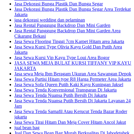
Jasa Dekorasi Bunga Plastik Dan Bunga Segar
Jasa Dekorasi Bunga Plastik Dan Bunga Segar Area Terdekat
Jakarta
jasa dekorasi wedding dan pelaminan
Jasa Rental Panggung Backdrop Dan Mini Garden
Jasa Rental Panggung Backdrop Dan Mini Garden Area
Cikarang Bekasi
Jasa Sewa Flooring Tinggi 7cm Karpet Hitam area Jakarta
Jasa Sewa Kursi Type Olivia Kayu Gold Dan Putih Area
Jakarta
Jasa Sewa Kursi Vip Kayu Type Loui Area Bogor
JASA SEWA MEJA BULAT KURSI TIFFANY VIP KAYU
JAKARTA
Jasa sewa Meja Ibm Beragam Ukuran Area Sawangan Depok
Jasa Sewa Partisi Hitam type R8 Harga Permeter Area Jakarta
Jasa Sewa Sofa Queen Putih Kaki Kayu Kuningan Jaksel
Jasa Sewa Tenda Konvensional Transparan Di Jakarta
Jasa Sewa Tenda Nuansa Putih Bersih Di Jakarta
Jasa Sewa Tenda Nuansa Putih Bersih Di Jakarta Layanan 24
Jam
Jasa Sewa Tenda Sarnafil Atau Kerucut Tenda Bazar Roder
jakarta
Jasa Sewa Tirai Hitam Dan Meja Cover Hitam Ancol Jakut
jual bean bag
Jual Dan Sewa Bean Bag Murah Berkualitas Di Jabodetabek