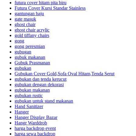
futura cover hitam pita biru
Futura Cover Kursi Standar Stainless
gantungan baju
gate masuk
ghost chair
ghost chair acrylic
gold tiffany chairs
gong
gong peresmian
gubugan
gubuk makanan
Gubuk Prasmanan
gubukan
Gubukan Cover Gold,Sofa Oval Hitam,Tenda Serut
gubukan dan tenda kerucut
gubukan dengan dekorasi
gubukan makanan
gubukan rustic
gubukan untuk stand makanan
Hand Sanitizer
Hanger
Hanger Display Bazar
Hangr Warddrob
harga backdrop event
harga sewa backdrop