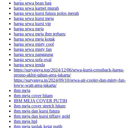
harga sewa bean bag
harga sewa karpet murah
harga sewa kursi futura polos merah
harga sewa kursi meja
harga sewa kursi vip
harga sewa meja
harga sewa meja ibm terbaru
harga sewa meja kotak
harga sewa misty cool
harga sewa misty fan
harga sewa panggung
harga sewa sofa oval
harga sewa tenda
https://suryajaya.top/2024/12/06/sewa-kursi-crossback-harga-
promo-akhir-tahun-area-jakarta/
https://suryajaya.in/2024/09/10/sewa-air-cooler-dan-misty-fan-
loww-watt-area-jakarta/
ibm meja
ibm meja cover hitam
IBM MEJA COVER PUTIH
ibm meja cover stretch hitam
ibm meja dan kursi futura
ibm meja dan kursi tiffany gold
ibm meja hpl
ibm meja taplak ketat putih