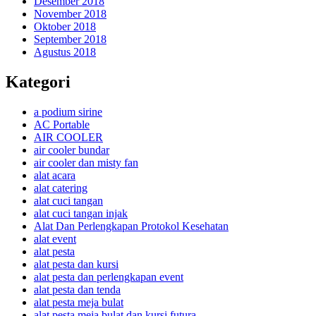
Desember 2018
November 2018
Oktober 2018
September 2018
Agustus 2018
Kategori
a podium sirine
AC Portable
AIR COOLER
air cooler bundar
air cooler dan misty fan
alat acara
alat catering
alat cuci tangan
alat cuci tangan injak
Alat Dan Perlengkapan Protokol Kesehatan
alat event
alat pesta
alat pesta dan kursi
alat pesta dan perlengkapan event
alat pesta dan tenda
alat pesta meja bulat
alat pesta meja bulat dan kursi futura