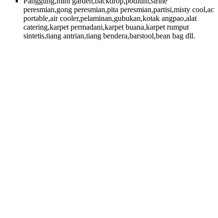
Panggung,mini garden,backdrop,podium,sirine
peresmian,gong peresmian,pita peresmian,partisi,misty cool,ac
portable,air cooler,pelaminan,gubukan,kotak angpao,alat
catering,karpet permadani,karpet buana,karpet rumput
sintetis,tiang antrian,tiang bendera,barstool,bean bag dll.