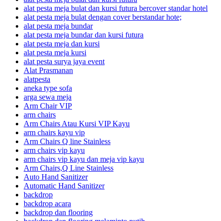
alat pesta meja bulat dan kursi futura bercover standar hotel
alat pesta meja bulat dengan cover berstandar hote;
alat pesta meja bundar
alat pesta meja bundar dan kursi futura
alat pesta meja dan kursi
alat pesta meja kursi
alat pesta surya jaya event
Alat Prasmanan
alatpesta
aneka type sofa
arga sewa meja
Arm Chair VIP
arm chairs
Arm Chairs Atau Kursi VIP Kayu
arm chairs kayu vip
Arm Chairs Q line Stainless
arm chairs vip kayu
arm chairs vip kayu dan meja vip kayu
Arm Chairs,Q Line Stainless
Auto Hand Sanitizer
Automatic Hand Sanitizer
backdrop
backdrop acara
backdrop dan flooring