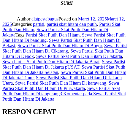
SUMI
Author
alatpestabagus
Posted on
Maret 12, 2025
Maret 12,
2025
Categories
partisi
,
partisi skat hitam dan putih
,
Partisi Skat
Putih Dan Hitam
,
Sewa Partisi Skat Putih Dan Hitam Di
Jakarta
Tags
Partisi Skat Putih Dan Hitam
,
Sewa Partisi Skat Putih
Dan Hitam Di bandung
,
Sewa Partisi Skat Putih Dan Hitam Di
Bekasi
,
Sewa Partisi Skat Putih Dan Hitam Di Bogor
,
Sewa Partisi
Skat Putih Dan Hitam Di Cikarang
,
Sewa Partisi Skat Putih Dan
Hitam Di Depok
,
Sewa Partisi Skat Putih Dan Hitam Di Jakarta
,
Sewa Partisi Skat Putih Dan Hitam Di Jakarta Barat
,
Sewa Partisi
Skat Putih Dan Hitam Di Jakarta pUSAT
,
Sewa Partisi Skat Putih
Dan Hitam Di Jakarta Selatan
,
Sewa Partisi Skat Putih Dan Hitam
Di Jakarta Timur
,
Sewa Partisi Skat Putih Dan Hitam Di Jakarta
Utara
,
Sewa Partisi Skat Putih Dan Hitam Di karawang
,
Sewa
Partisi Skat Putih Dan Hitam Di Purwakarta
,
Sewa Partisi Skat
Putih Dan Hitam Di tangerang
3 Komentar
pada Sewa Partisi Skat
Putih Dan Hitam Di Jakarta
RESPON CEPAT