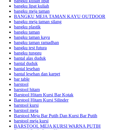
bangku kuliah lipat
bangku lipat kuliah
bangku meja taman
BANGKU MEJA TAMAN KAYU OUTDOOR
bangku meja taman silang
bangku plastik
bangku taman
bangku taman kayu
bangku taman ramadhan
bangku test futura
bangku tunggu
bantal alas duduk
bantal duduk
bantal lesehan
bantal lesehan dan karpet
bar table
barstool
barstool hitam
Barstool Hitam Kursi Bar Kotak
Barstool Hitam Kursi Silinder
barstool kursi
barstool meja
Barstool Meja Bar Putih Dan Kursi Bar Putih
barstool meja kursi
BARSTOOL MEJA KURSI WARNA PUTIH