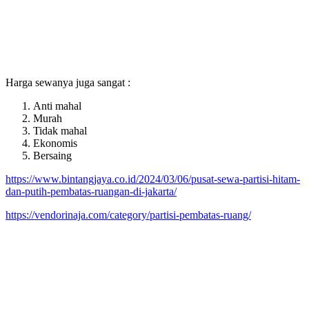
Harga sewanya juga sangat :
Anti mahal
Murah
Tidak mahal
Ekonomis
Bersaing
https://www.bintangjaya.co.id/2024/03/06/pusat-sewa-partisi-hitam-
dan-putih-pembatas-ruangan-di-jakarta/
https://vendorinaja.com/category/partisi-pembatas-ruang/