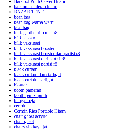
Barstool Putih Cover Hitam
barstool senderan hitam
BAZAR TENT
bean bag
bean bag warna warni
beanbag
bilik ganti dari partisi r8
bilik vaksin
bilik vaksinasi
bilik vaksinasi booster
bilik vaksinasi booster dari partisi r8
bilik vaksinasi dari partisi r8
bilik vaksinasi partisi r8
black curtain
black curtain dan starlight
black curtain starlight
blower
booth pameran
booth partisi putih
bunga meja
cermin
Cermin Rias Portable Hitam
chair ghost acrylic
chair ghsot
chairs vip kayu jati