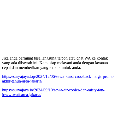
Jika anda berminat bisa langsung telpon atau chat WA ke kontak
yang ada dibawah ini. Kami siap melayani anda dengan layanan
cepat dan memberikan yang terbaik untuk anda.
https://suryajaya.top/2024/12/06/sewa-kursi-crossback-harga-promo-
akhir-tahun-area-jakarta/
https://suryajaya.in/2024/09/10/sewa-air-cooler-dan-misty-fan-
loww-watt-area-jakarta/