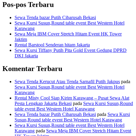
Pos-pos Terbaru
Sewa Tenda bazar Putih Cibarusah Bekasi
Sewa Kursi Susun,Round table event Best Western Hotel
Karawang
Sewa Meja IBM Cover Stretch Hitam Event HK Tower
Jaktim
Rental Barstool Senderan hitam Jakarta
Sewa Kursi Tiffany Putih Pita Gold Event Gedung DPRD
DKI Jakarta
Komentar Terbaru
Sewa Tenda Kerucut Atau Tenda Sarnafil Putih Jakpus
pada
Sewa Kursi Susun,Round table event Best Western Hotel
Karawang
Rental Misty Cool Siap Kirim Karawang – Pusat Sewa Alat
Pesta Lengkap Jakarta Bekasi
pada
Sewa Kursi Susun,Round
table event Best Western Hotel Karawang
Sewa Tenda bazar Putih Cibarusah Bekasi
pada
Sewa Kursi
Susun,Round table event Best Western Hotel Karawang
Sewa Kursi Susun,Round table event Best Western Hotel
Karawang
pada
Sewa Meja IBM Cover Stretch Hitam Event