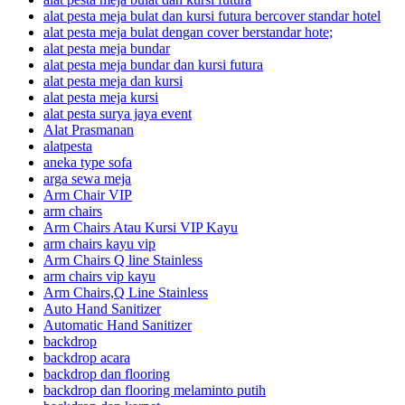
alat pesta meja bulat dan kursi futura bercover standar hotel
alat pesta meja bulat dengan cover berstandar hote;
alat pesta meja bundar
alat pesta meja bundar dan kursi futura
alat pesta meja dan kursi
alat pesta meja kursi
alat pesta surya jaya event
Alat Prasmanan
alatpesta
aneka type sofa
arga sewa meja
Arm Chair VIP
arm chairs
Arm Chairs Atau Kursi VIP Kayu
arm chairs kayu vip
Arm Chairs Q line Stainless
arm chairs vip kayu
Arm Chairs,Q Line Stainless
Auto Hand Sanitizer
Automatic Hand Sanitizer
backdrop
backdrop acara
backdrop dan flooring
backdrop dan flooring melaminto putih