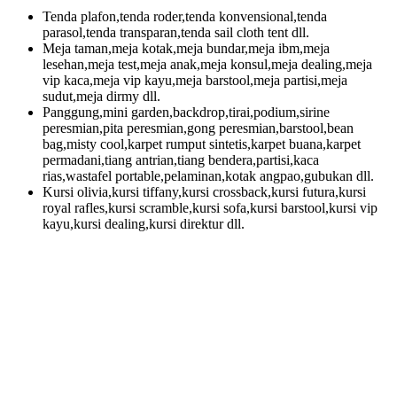
Tenda plafon,tenda roder,tenda konvensional,tenda
parasol,tenda transparan,tenda sail cloth tent dll.
Meja taman,meja kotak,meja bundar,meja ibm,meja
lesehan,meja test,meja anak,meja konsul,meja dealing,meja
vip kaca,meja vip kayu,meja barstool,meja partisi,meja
sudut,meja dirmy dll.
Panggung,mini garden,backdrop,tirai,podium,sirine
peresmian,pita peresmian,gong peresmian,barstool,bean
bag,misty cool,karpet rumput sintetis,karpet buana,karpet
permadani,tiang antrian,tiang bendera,partisi,kaca
rias,wastafel portable,pelaminan,kotak angpao,gubukan dll.
Kursi olivia,kursi tiffany,kursi crossback,kursi futura,kursi
royal rafles,kursi scramble,kursi sofa,kursi barstool,kursi vip
kayu,kursi dealing,kursi direktur dll.