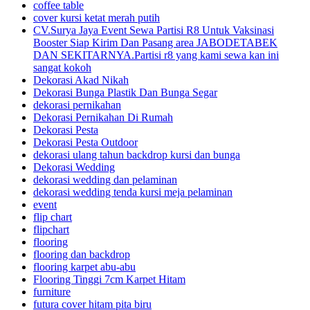
coffee table
cover kursi ketat merah putih
CV.Surya Jaya Event Sewa Partisi R8 Untuk Vaksinasi
Booster Siap Kirim Dan Pasang area JABODETABEK
DAN SEKITARNYA.Partisi r8 yang kami sewa kan ini
sangat kokoh
Dekorasi Akad Nikah
Dekorasi Bunga Plastik Dan Bunga Segar
dekorasi pernikahan
Dekorasi Pernikahan Di Rumah
Dekorasi Pesta
Dekorasi Pesta Outdoor
dekorasi ulang tahun backdrop kursi dan bunga
Dekorasi Wedding
dekorasi wedding dan pelaminan
dekorasi wedding tenda kursi meja pelaminan
event
flip chart
flipchart
flooring
flooring dan backdrop
flooring karpet abu-abu
Flooring Tinggi 7cm Karpet Hitam
furniture
futura cover hitam pita biru