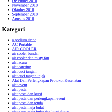
Desember 2018
November 2018
Oktober 2018
September 2018
Agustus 2018
Kategori
a podium sirine
AC Portable
AIR COOLER
air cooler bundar
air cooler dan misty fan
alat acara
alat catering
alat cuci tangan
alat cuci tangan injak
Alat Dan Perlengkapan Protokol Kesehatan
alat event
alat pesta
alat pesta dan kursi
alat pesta dan perlengkapan event
alat pesta dan tenda
alat pesta meja bulat
alat pesta meja bulat dan kursi futura