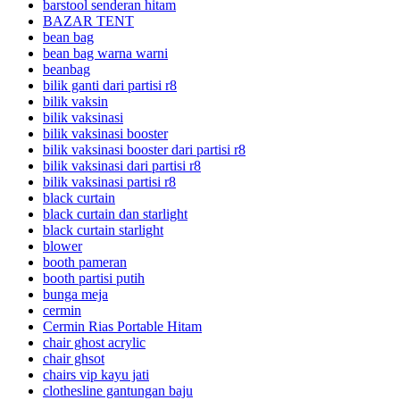
barstool senderan hitam
BAZAR TENT
bean bag
bean bag warna warni
beanbag
bilik ganti dari partisi r8
bilik vaksin
bilik vaksinasi
bilik vaksinasi booster
bilik vaksinasi booster dari partisi r8
bilik vaksinasi dari partisi r8
bilik vaksinasi partisi r8
black curtain
black curtain dan starlight
black curtain starlight
blower
booth pameran
booth partisi putih
bunga meja
cermin
Cermin Rias Portable Hitam
chair ghost acrylic
chair ghsot
chairs vip kayu jati
clothesline gantungan baju