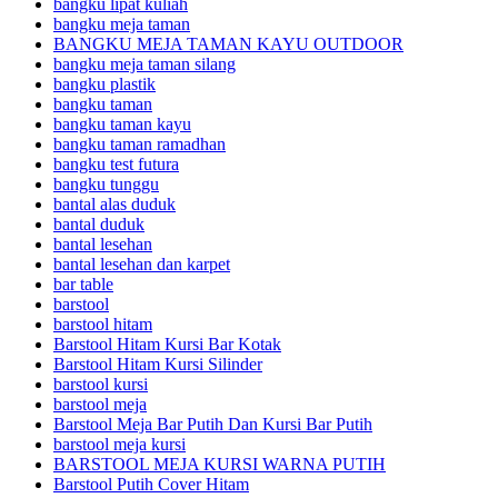
bangku lipat kuliah
bangku meja taman
BANGKU MEJA TAMAN KAYU OUTDOOR
bangku meja taman silang
bangku plastik
bangku taman
bangku taman kayu
bangku taman ramadhan
bangku test futura
bangku tunggu
bantal alas duduk
bantal duduk
bantal lesehan
bantal lesehan dan karpet
bar table
barstool
barstool hitam
Barstool Hitam Kursi Bar Kotak
Barstool Hitam Kursi Silinder
barstool kursi
barstool meja
Barstool Meja Bar Putih Dan Kursi Bar Putih
barstool meja kursi
BARSTOOL MEJA KURSI WARNA PUTIH
Barstool Putih Cover Hitam