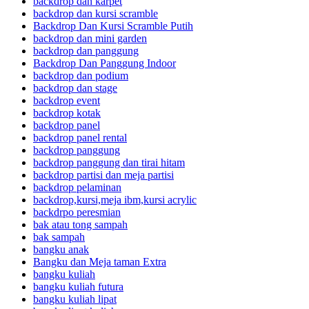
backdrop dan karpet
backdrop dan kursi scramble
Backdrop Dan Kursi Scramble Putih
backdrop dan mini garden
backdrop dan panggung
Backdrop Dan Panggung Indoor
backdrop dan podium
backdrop dan stage
backdrop event
backdrop kotak
backdrop panel
backdrop panel rental
backdrop panggung
backdrop panggung dan tirai hitam
backdrop partisi dan meja partisi
backdrop pelaminan
backdrop,kursi,meja ibm,kursi acrylic
backdrpo peresmian
bak atau tong sampah
bak sampah
bangku anak
Bangku dan Meja taman Extra
bangku kuliah
bangku kuliah futura
bangku kuliah lipat