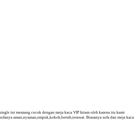
m single ini memang cocok dengan meja kaca VIP hitam oleh karena itu kami
in sofanya aman,nyaman,empuk,kokoh,bersih,terawat. Biasanya sofa dan meja kaca