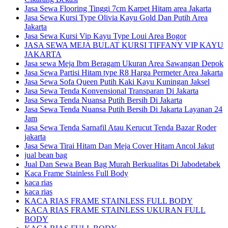
Jasa Sewa Flooring Tinggi 7cm Karpet Hitam area Jakarta
Jasa Sewa Kursi Type Olivia Kayu Gold Dan Putih Area
Jakarta
Jasa Sewa Kursi Vip Kayu Type Loui Area Bogor
JASA SEWA MEJA BULAT KURSI TIFFANY VIP KAYU
JAKARTA
Jasa sewa Meja Ibm Beragam Ukuran Area Sawangan Depok
Jasa Sewa Partisi Hitam type R8 Harga Permeter Area Jakarta
Jasa Sewa Sofa Queen Putih Kaki Kayu Kuningan Jaksel
Jasa Sewa Tenda Konvensional Transparan Di Jakarta
Jasa Sewa Tenda Nuansa Putih Bersih Di Jakarta
Jasa Sewa Tenda Nuansa Putih Bersih Di Jakarta Layanan 24
Jam
Jasa Sewa Tenda Sarnafil Atau Kerucut Tenda Bazar Roder
jakarta
Jasa Sewa Tirai Hitam Dan Meja Cover Hitam Ancol Jakut
jual bean bag
Jual Dan Sewa Bean Bag Murah Berkualitas Di Jabodetabek
Kaca Frame Stainless Full Body
kaca rias
kaca rias
KACA RIAS FRAME STAINLESS FULL BODY
KACA RIAS FRAME STAINLESS UKURAN FULL
BODY