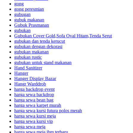
gong
gong peresmian
gubugan
gubuk makanan
Gubuk Prasmanan
gubukan
Gubukan Cover Gold,Sofa Oval Hitam,Tenda Serut
gubukan dan tenda kerucut
gubukan dengan dekorasi
gubukan makanan
gubukan rustic
gubukan untuk stand makanan
Hand Sanitizer
Hanger
Hanger Display Bazar
Hangr Warddrob
harga backdrop event
harga sewa backdrop
harga sewa bean bag
harga sewa karpet murah
harga sewa kursi futura polos merah
harga sewa kursi meja
harga sewa kursi vip
harga sewa meja
harga sewa meja ibm terbaru