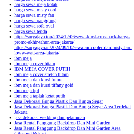
harga sewa meja kotak
harga sewa misty cool
harga sewa misty fan
harga sewa panggung
harga sewa sofa oval
harga sewa tenda
https://suryajaya.top/2024/12/06/sewa-kursi-crossback-harga-
promo-akhir-tahun-area-jakarta/
https://suryajaya.in/2024/09/10/sewa-air-cooler-dan-misty-fan-
loww-watt-area-jakarta/
ibm meja
ibm meja cover hitam
IBM MEJA COVER PUTIH
ibm meja cover stretch hitam
ibm meja dan kursi futura
ibm meja dan kursi tiffany gold
ibm meja hpl
ibm meja taplak ketat putih
Jasa Dekorasi Bunga Plastik Dan Bunga Segar
Jasa Dekorasi Bunga Plastik Dan Bunga Segar Area Terdekat
Jakarta
jasa dekorasi wedding dan pelaminan
Jasa Rental Panggung Backdrop Dan Mini Garden
Jasa Rental Panggung Backdrop Dan Mini Garden Area
Cikarang Bekasi