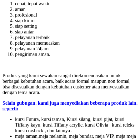
cepat, tepat waktu
aman
profesional
siap kirim
siap setting
siap antar
pelayanan terbaik
pelayanan memuaskan
pelayanan 24jam
pengiriman aman.
Produk yang kami sewakan sangat direkomendasikan untuk
berbagai kebutuhan acara, baik acara formal maupun non formal,
bisa disesuaikan dengan kebutuhan custemer atau menyesuaikan
dengan tema acara.
Selain gubugan, kami juga menyediakan beberapa produk lain,
seperti:
kursi Futura, kursi taman, Kursi silang, kursi pijat, kursi
Tiffany kayu, kursi Tiffany acrylic, kursi Olivia , kursi releks,
kursi crosback , dan lainnya .
meja taman,meja melamin, meja bundar, meja VIP, meja meja