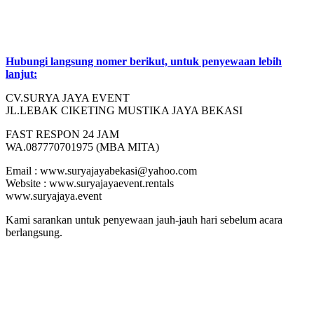
Hubungi langsung nomer berikut, untuk penyewaan lebih
lanjut:
CV.SURYA JAYA EVENT
JL.LEBAK CIKETING MUSTIKA JAYA BEKASI
FAST RESPON 24 JAM
WA.087770701975 (MBA MITA)
Email : www.suryajayabekasi@yahoo.com
Website : www.suryajayaevent.rentals
www.suryajaya.event
Kami sarankan untuk penyewaan jauh-jauh hari sebelum acara
berlangsung.