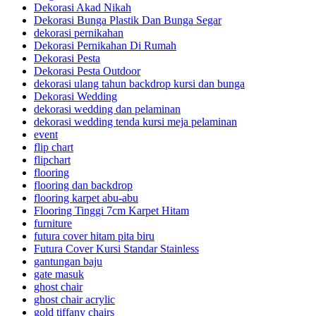
Dekorasi Akad Nikah
Dekorasi Bunga Plastik Dan Bunga Segar
dekorasi pernikahan
Dekorasi Pernikahan Di Rumah
Dekorasi Pesta
Dekorasi Pesta Outdoor
dekorasi ulang tahun backdrop kursi dan bunga
Dekorasi Wedding
dekorasi wedding dan pelaminan
dekorasi wedding tenda kursi meja pelaminan
event
flip chart
flipchart
flooring
flooring dan backdrop
flooring karpet abu-abu
Flooring Tinggi 7cm Karpet Hitam
furniture
futura cover hitam pita biru
Futura Cover Kursi Standar Stainless
gantungan baju
gate masuk
ghost chair
ghost chair acrylic
gold tiffany chairs