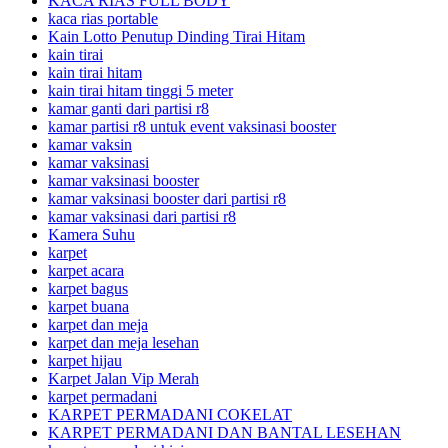
KACA RIAS FULL BODY
kaca rias portable
Kain Lotto Penutup Dinding Tirai Hitam
kain tirai
kain tirai hitam
kain tirai hitam tinggi 5 meter
kamar ganti dari partisi r8
kamar partisi r8 untuk event vaksinasi booster
kamar vaksin
kamar vaksinasi
kamar vaksinasi booster
kamar vaksinasi booster dari partisi r8
kamar vaksinasi dari partisi r8
Kamera Suhu
karpet
karpet acara
karpet bagus
karpet buana
karpet dan meja
karpet dan meja lesehan
karpet hijau
Karpet Jalan Vip Merah
karpet permadani
KARPET PERMADANI COKELAT
KARPET PERMADANI DAN BANTAL LESEHAN