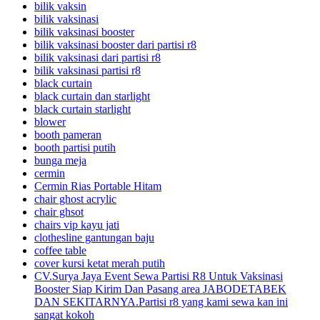
bilik vaksin
bilik vaksinasi
bilik vaksinasi booster
bilik vaksinasi booster dari partisi r8
bilik vaksinasi dari partisi r8
bilik vaksinasi partisi r8
black curtain
black curtain dan starlight
black curtain starlight
blower
booth pameran
booth partisi putih
bunga meja
cermin
Cermin Rias Portable Hitam
chair ghost acrylic
chair ghsot
chairs vip kayu jati
clothesline gantungan baju
coffee table
cover kursi ketat merah putih
CV.Surya Jaya Event Sewa Partisi R8 Untuk Vaksinasi
Booster Siap Kirim Dan Pasang area JABODETABEK
DAN SEKITARNYA.Partisi r8 yang kami sewa kan ini
sangat kokoh