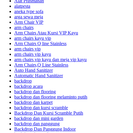
Alat Prasmanan
alatpesta
aneka type sofa
arga sewa meja
Arm Chair VIP
arm chairs
Arm Chairs Atau Kursi VIP Kayu
arm chairs kayu vip
Arm Chairs Q line Stainless
arm chairs vip
arm chairs vip kayu
arm chairs vip kayu dan meja vip kayu
Arm Chairs,Q Line Stainless
Auto Hand Sanitizer
Automatic Hand Sanitizer
backdrop
backdrop acara
backdrop dan flooring
backdrop dan flooring melaminto putih
backdrop dan karpet
backdrop dan kursi scramble
Backdrop Dan Kursi Scramble Putih
backdrop dan mini garden
backdrop dan panggung
Backdrop Dan Panggung Indoor