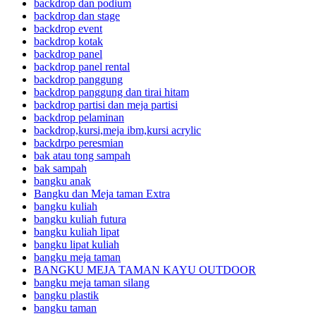
backdrop dan podium
backdrop dan stage
backdrop event
backdrop kotak
backdrop panel
backdrop panel rental
backdrop panggung
backdrop panggung dan tirai hitam
backdrop partisi dan meja partisi
backdrop pelaminan
backdrop,kursi,meja ibm,kursi acrylic
backdrpo peresmian
bak atau tong sampah
bak sampah
bangku anak
Bangku dan Meja taman Extra
bangku kuliah
bangku kuliah futura
bangku kuliah lipat
bangku lipat kuliah
bangku meja taman
BANGKU MEJA TAMAN KAYU OUTDOOR
bangku meja taman silang
bangku plastik
bangku taman