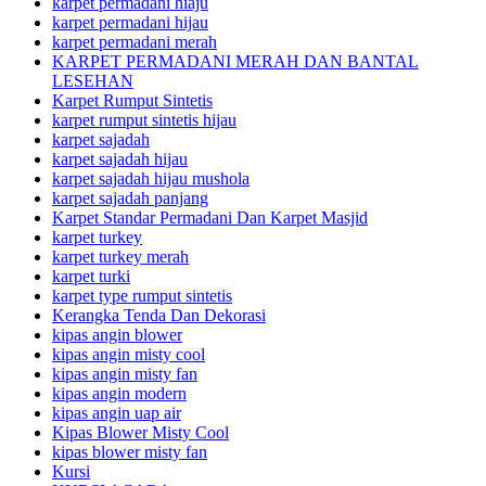
karpet permadani hiaju
karpet permadani hijau
karpet permadani merah
KARPET PERMADANI MERAH DAN BANTAL
LESEHAN
Karpet Rumput Sintetis
karpet rumput sintetis hijau
karpet sajadah
karpet sajadah hijau
karpet sajadah hijau mushola
karpet sajadah panjang
Karpet Standar Permadani Dan Karpet Masjid
karpet turkey
karpet turkey merah
karpet turki
karpet type rumput sintetis
Kerangka Tenda Dan Dekorasi
kipas angin blower
kipas angin misty cool
kipas angin misty fan
kipas angin modern
kipas angin uap air
Kipas Blower Misty Cool
kipas blower misty fan
Kursi