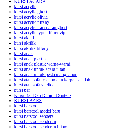
KURSI ACARA
kursi acrylic
kursi acrylic ghost
kursi acrylic olivia
kursi acrylic tiffany
kursi acrylic transparan ghost
kursi acrylic type tiffany vip
kursi akjad
kursi akrilik
kursi akrilik tiffany
kursi anak
kursi anak plastik
kursi anak plastik warna-warni
kursi anak untuk acara ultah
kursi anak untuk pesta ulang tahun
kursi atau sofa lesehan dan karpet sajadah
kursi atau sofa studio
kursi bar
Kursi Bar Dan Rumput Sintetis
KURSI BARS
kursi barstool
kursi barstool model baru
kursi barstool sendera
kursi barstool senderan
kursi barstool senderan hitam