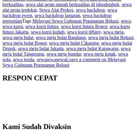
berkualitas
,
sewa alat pesta murah berkualitas di jabodetabek
,
sewa
alat pesta terdekat
,
Sewa Alat Prokes
,
sewa backdrop
,
sewa
backdrop event
,
sewa backdrop lamaran
,
sewa backdrop
peresmian
Tags
Melayani Sewa Gubugan Prasmanan Bekasi
,
sewa
,
sewa kursi
,
sewa kursi futura
,
sewa kursi futura Bogor
,
sewa kursi
futura Jakarta
,
sewa kursi kuliah
,
sewa kursi tiffany
,
sewa meja
,
sewa meja bulat
,
sewa meja bulat Bandung
,
sewa meja bulat Bekasi
,
sewa meja bulat Bogor
,
sewa meja bulat Cikarang
,
sewa meja bulat
Depok
,
sewa meja bulat Jakarta
,
sewa meja bulat Karawang
,
sewa
meja bulat Tangerang
,
sewa meja bundar
,
sewa meja kotak
,
sewa
sofa
,
sewa tenda
,
sewasewasewa
Leave a comment
on Melayani
Sewa Gubugan Prasmanan Bekasi
RESPON CEPAT
Kami Sudah Divaksin