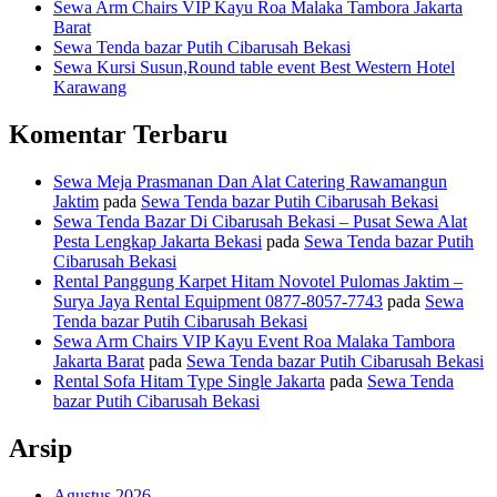
Sewa Arm Chairs VIP Kayu Roa Malaka Tambora Jakarta
Barat
Sewa Tenda bazar Putih Cibarusah Bekasi
Sewa Kursi Susun,Round table event Best Western Hotel
Karawang
Komentar Terbaru
Sewa Meja Prasmanan Dan Alat Catering Rawamangun
Jaktim
pada
Sewa Tenda bazar Putih Cibarusah Bekasi
Sewa Tenda Bazar Di Cibarusah Bekasi – Pusat Sewa Alat
Pesta Lengkap Jakarta Bekasi
pada
Sewa Tenda bazar Putih
Cibarusah Bekasi
Rental Panggung Karpet Hitam Novotel Pulomas Jaktim –
Surya Jaya Rental Equipment 0877-8057-7743
pada
Sewa
Tenda bazar Putih Cibarusah Bekasi
Sewa Arm Chairs VIP Kayu Event Roa Malaka Tambora
Jakarta Barat
pada
Sewa Tenda bazar Putih Cibarusah Bekasi
Rental Sofa Hitam Type Single Jakarta
pada
Sewa Tenda
bazar Putih Cibarusah Bekasi
Arsip
Agustus 2026