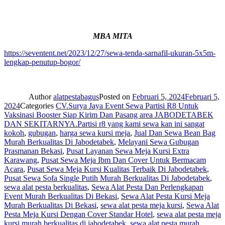
MBA MITA
https://seventent.net/2023/12/27/sewa-tenda-sarnafil-ukuran-5x5m-
lengkap-penutup-bogor/
Author
alatpestabagus
Posted on
Februari 5, 2024
Februari 5,
2024
Categories
CV.Surya Jaya Event Sewa Partisi R8 Untuk
Vaksinasi Booster Siap Kirim Dan Pasang area JABODETABEK
DAN SEKITARNYA.Partisi r8 yang kami sewa kan ini sangat
kokoh
,
gubugan
,
harga sewa kursi meja
,
Jual Dan Sewa Bean Bag
Murah Berkualitas Di Jabodetabek
,
Melayani Sewa Gubugan
Prasmanan Bekasi
,
Pusat Layanan Sewa Meja Kursi Extra
Karawang
,
Pusat Sewa Meja Ibm Dan Cover Untuk Bermacam
Acara
,
Pusat Sewa Meja Kursi Kualitas Terbaik Di Jabodetabek
,
Pusat Sewa Sofa Single Putih Murah Berkualitas Di Jabodetabek
,
sewa alat pesta berkualitas
,
Sewa Alat Pesta Dan Perlengkapan
Event Murah Berkualitas Di Bekasi
,
Sewa Alat Pesta Kursi Meja
Murah Berkualitas Di Bekasi
,
sewa alat pesta meja kursi
,
Sewa Alat
Pesta Meja Kursi Dengan Cover Standar Hotel
,
sewa alat pesta meja
kursi murah berkualitas di jabodetabek
,
sewa alat pesta murah