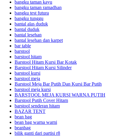
bangku taman kayu
bangku taman ramadhan
bangku test futura
bangku tunggu
bantal alas duduk
bantal duduk
bantal lesehan
bantal lesehan dan karpet
bar table
barstool
barstool hitam
Barstool Hitam Kursi Bar Kotak
Barstool Hitam Kursi Silinder
barstool kursi
barstool meja
Barstool Meja Bar Putih Dan Kursi Bar Putih
barstool meja kursi
BARSTOOL MEJA KURSI WARNA PUTIH
Barstool Putih Cover Hitam
barstool senderan hitam
BAZAR TENT
bean bag
bean bag warna warni
beanbag
bilik ganti dari partisi r8