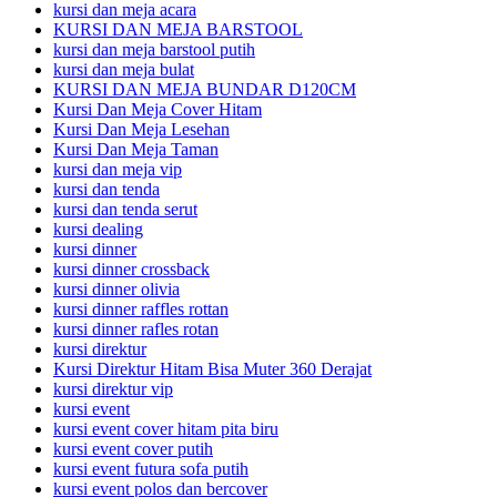
kursi dan meja acara
KURSI DAN MEJA BARSTOOL
kursi dan meja barstool putih
kursi dan meja bulat
KURSI DAN MEJA BUNDAR D120CM
Kursi Dan Meja Cover Hitam
Kursi Dan Meja Lesehan
Kursi Dan Meja Taman
kursi dan meja vip
kursi dan tenda
kursi dan tenda serut
kursi dealing
kursi dinner
kursi dinner crossback
kursi dinner olivia
kursi dinner raffles rottan
kursi dinner rafles rotan
kursi direktur
Kursi Direktur Hitam Bisa Muter 360 Derajat
kursi direktur vip
kursi event
kursi event cover hitam pita biru
kursi event cover putih
kursi event futura sofa putih
kursi event polos dan bercover