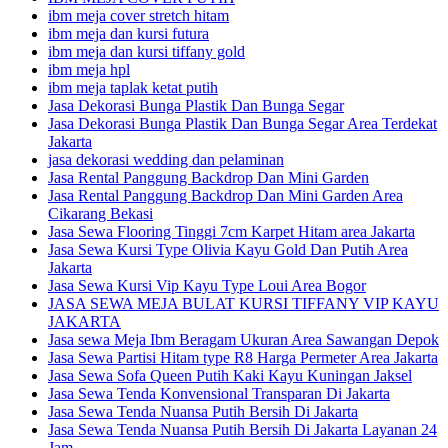
ibm meja cover stretch hitam
ibm meja dan kursi futura
ibm meja dan kursi tiffany gold
ibm meja hpl
ibm meja taplak ketat putih
Jasa Dekorasi Bunga Plastik Dan Bunga Segar
Jasa Dekorasi Bunga Plastik Dan Bunga Segar Area Terdekat
Jakarta
jasa dekorasi wedding dan pelaminan
Jasa Rental Panggung Backdrop Dan Mini Garden
Jasa Rental Panggung Backdrop Dan Mini Garden Area
Cikarang Bekasi
Jasa Sewa Flooring Tinggi 7cm Karpet Hitam area Jakarta
Jasa Sewa Kursi Type Olivia Kayu Gold Dan Putih Area
Jakarta
Jasa Sewa Kursi Vip Kayu Type Loui Area Bogor
JASA SEWA MEJA BULAT KURSI TIFFANY VIP KAYU
JAKARTA
Jasa sewa Meja Ibm Beragam Ukuran Area Sawangan Depok
Jasa Sewa Partisi Hitam type R8 Harga Permeter Area Jakarta
Jasa Sewa Sofa Queen Putih Kaki Kayu Kuningan Jaksel
Jasa Sewa Tenda Konvensional Transparan Di Jakarta
Jasa Sewa Tenda Nuansa Putih Bersih Di Jakarta
Jasa Sewa Tenda Nuansa Putih Bersih Di Jakarta Layanan 24
Jam