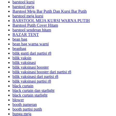
barstool kursi
barstool meja
Barstool Meja Bar Putih Dan Kursi Bar Putih
barstool meja kursi
BARSTOOL MEJA KURSI WARNA PUTIH
Barstool Putih Cover Hitam
barstool senderan hitam
BAZAR TENT
bean bag
bean bag warna warni
beanbag
bilik ganti dari partisi r8
bilik vaksin
bilik vaksinasi
bilik vaksinasi booster
bilik vaksinasi booster dari partisi r8
bilik vaksinasi dari partisi r8
bilik vaksinasi partisi r8
black curtain
black curtain dan starlight
black curtain starlight
blower
booth pameran
booth partisi putih
bunga meja