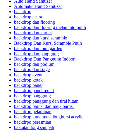
Auto Hand Sanitizer
Automatic Hand Sanitizer
backdrop
backdrop acara
backdrop dan flooring
backdrop dan flooring melaminto putih
backdrop dan karpet
backdrop dan kursi scramble
Backdrop Dan Kursi Scramble Putih
backdrop dan mini garden
backdrop dan panggung
Backdrop Dan Panggung Indoor
backdrop dan podium
backdrop dan stage
backdrop event
backdrop kotak
backdrop panel
backdrop panel rental
backdrop panggung
backdrop panggung dan tirai hitam
backdrop partisi dan meja partisi
backdrop pelaminan
backdrop,kursi,meja ibm,kursi acrylic
backdrpo peresmian
bak atau tong sampah