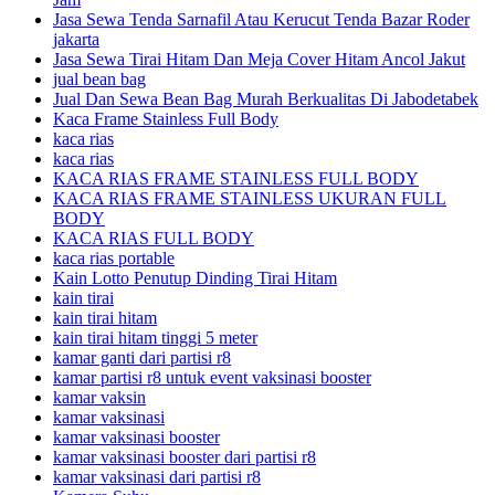
Jasa Sewa Tenda Sarnafil Atau Kerucut Tenda Bazar Roder
jakarta
Jasa Sewa Tirai Hitam Dan Meja Cover Hitam Ancol Jakut
jual bean bag
Jual Dan Sewa Bean Bag Murah Berkualitas Di Jabodetabek
Kaca Frame Stainless Full Body
kaca rias
kaca rias
KACA RIAS FRAME STAINLESS FULL BODY
KACA RIAS FRAME STAINLESS UKURAN FULL
BODY
KACA RIAS FULL BODY
kaca rias portable
Kain Lotto Penutup Dinding Tirai Hitam
kain tirai
kain tirai hitam
kain tirai hitam tinggi 5 meter
kamar ganti dari partisi r8
kamar partisi r8 untuk event vaksinasi booster
kamar vaksin
kamar vaksinasi
kamar vaksinasi booster
kamar vaksinasi booster dari partisi r8
kamar vaksinasi dari partisi r8