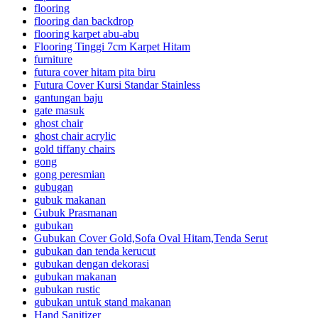
flooring
flooring dan backdrop
flooring karpet abu-abu
Flooring Tinggi 7cm Karpet Hitam
furniture
futura cover hitam pita biru
Futura Cover Kursi Standar Stainless
gantungan baju
gate masuk
ghost chair
ghost chair acrylic
gold tiffany chairs
gong
gong peresmian
gubugan
gubuk makanan
Gubuk Prasmanan
gubukan
Gubukan Cover Gold,Sofa Oval Hitam,Tenda Serut
gubukan dan tenda kerucut
gubukan dengan dekorasi
gubukan makanan
gubukan rustic
gubukan untuk stand makanan
Hand Sanitizer