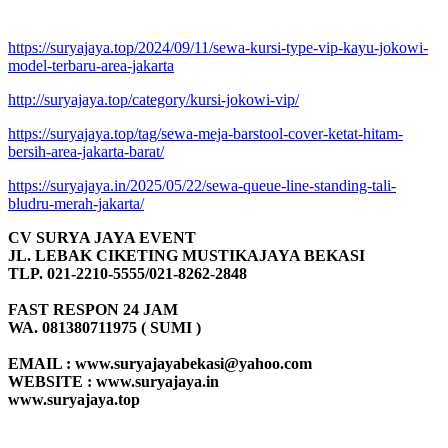
https://suryajaya.top/2024/09/11/sewa-kursi-type-vip-kayu-jokowi-
model-terbaru-area-jakarta
http://suryajaya.top/category/kursi-jokowi-vip/
https://suryajaya.top/tag/sewa-meja-barstool-cover-ketat-hitam-
bersih-area-jakarta-barat/
https://suryajaya.in/2025/05/22/sewa-queue-line-standing-tali-
bludru-merah-jakarta/
CV SURYA JAYA EVENT
JL. LEBAK CIKETING MUSTIKAJAYA BEKASI
TLP. 021-2210-5555/021-8262-2848
FAST RESPON 24 JAM
WA. 081380711975 ( SUMI )
EMAIL : www.suryajayabekasi@yahoo.com
WEBSITE : www.suryajaya.in
www.suryajaya.top