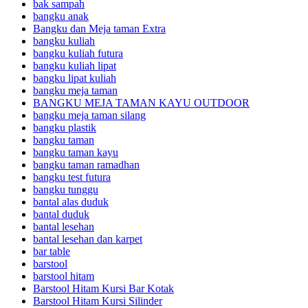
bak sampah
bangku anak
Bangku dan Meja taman Extra
bangku kuliah
bangku kuliah futura
bangku kuliah lipat
bangku lipat kuliah
bangku meja taman
BANGKU MEJA TAMAN KAYU OUTDOOR
bangku meja taman silang
bangku plastik
bangku taman
bangku taman kayu
bangku taman ramadhan
bangku test futura
bangku tunggu
bantal alas duduk
bantal duduk
bantal lesehan
bantal lesehan dan karpet
bar table
barstool
barstool hitam
Barstool Hitam Kursi Bar Kotak
Barstool Hitam Kursi Silinder