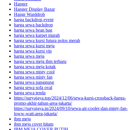
Hanger
Hanger Display Bazar
Hangr Warddrob
harga backdrop event
harga sewa backdrop
harga sewa bean bag
harga sewa karpet murah
harga sewa kursi futura polos merah
harga sewa kursi meja
harga sewa kursi vip
harga sewa meja
harga sewa meja ibm terbaru
harga sewa meja kotak
harga sewa misty cool
harga sewa misty fan
harga sewa panggung
harga sewa sofa oval
harga sewa tenda
https://suryajaya.top/2024/12/06/sewa-kursi-crossback-harga-
promo-akhir-tahun-area-jakarta/
https://suryajaya.in/2024/09/10/sewa-air-cooler-dan-misty-fan-
loww-watt-area-jakarta/
ibm meja
ibm meja cover hitam
IBM MEJA COVER PUTIH