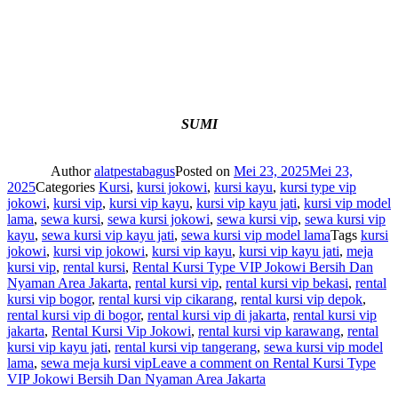
SUMI
Author
alatpestabagus
Posted on
Mei 23, 2025
Mei 23,
2025
Categories
Kursi
,
kursi jokowi
,
kursi kayu
,
kursi type vip
jokowi
,
kursi vip
,
kursi vip kayu
,
kursi vip kayu jati
,
kursi vip model
lama
,
sewa kursi
,
sewa kursi jokowi
,
sewa kursi vip
,
sewa kursi vip
kayu
,
sewa kursi vip kayu jati
,
sewa kursi vip model lama
Tags
kursi
jokowi
,
kursi vip jokowi
,
kursi vip kayu
,
kursi vip kayu jati
,
meja
kursi vip
,
rental kursi
,
Rental Kursi Type VIP Jokowi Bersih Dan
Nyaman Area Jakarta
,
rental kursi vip
,
rental kursi vip bekasi
,
rental
kursi vip bogor
,
rental kursi vip cikarang
,
rental kursi vip depok
,
rental kursi vip di bogor
,
rental kursi vip di jakarta
,
rental kursi vip
jakarta
,
Rental Kursi Vip Jokowi
,
rental kursi vip karawang
,
rental
kursi vip kayu jati
,
rental kursi vip tangerang
,
sewa kursi vip model
lama
,
sewa meja kursi vip
Leave a comment
on Rental Kursi Type
VIP Jokowi Bersih Dan Nyaman Area Jakarta