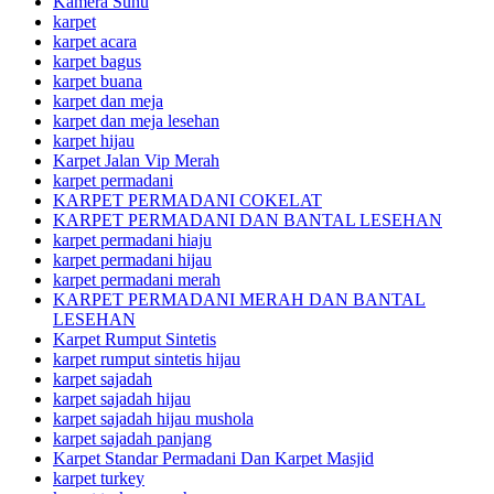
Kamera Suhu
karpet
karpet acara
karpet bagus
karpet buana
karpet dan meja
karpet dan meja lesehan
karpet hijau
Karpet Jalan Vip Merah
karpet permadani
KARPET PERMADANI COKELAT
KARPET PERMADANI DAN BANTAL LESEHAN
karpet permadani hiaju
karpet permadani hijau
karpet permadani merah
KARPET PERMADANI MERAH DAN BANTAL
LESEHAN
Karpet Rumput Sintetis
karpet rumput sintetis hijau
karpet sajadah
karpet sajadah hijau
karpet sajadah hijau mushola
karpet sajadah panjang
Karpet Standar Permadani Dan Karpet Masjid
karpet turkey