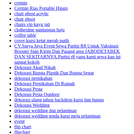
cermin
Cermin Rias Portable Hitam
chair ghost acrylic
chair ghsot
chairs vip kayu jati
clothesline gantungan baju
coffee table
cover kursi ketat merah putih
CV.Surya Jaya Event Sewa Partisi R8 Untuk Vaksinasi
Booster Siap Kirim Dan Pasang area JABODETABEK
DAN SEKITARNYA.Partisi r8 yang kami sewa kan ini
sangat kokoh
Dekorasi Akad Nikah
Dekorasi Bunga Plastik Dan Bunga Segar
dekorasi pernikahan
Dekorasi Pernikahan Di Rumah
Dekorasi Pesta
Dekorasi Pesta Outdoor
dekorasi ulang tahun backdrop kursi dan bunga
Dekorasi Wedding
dekorasi wedding dan pelaminan
dekorasi wedding tenda kursi meja pelaminan
event
flip chart
flipchart