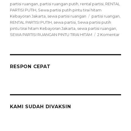
on
partisi ruangan
,
partisi ruangan putih
,
rental partisi
,
RENTAL
PARTISI PUTIH
,
Sewa partisi putih pintu tirai hitam
Tags
Kebayoran Jakarta
,
sewa partisi ruangan
partisi ruangan
,
RENTAL PARTISI PUTIH
,
sewa partisi
,
Sewa partisi putih
pintu tirai hitam Kebayoran Jakarta
,
sewa partisi ruangan
,
pada
SEWA PARTISI RUANGAN PINTU TIRAI HITAM
2 Komentar
Sewa
PARTI
PUTIH
PINTU
TIRAI
RESPON CEPAT
HITA
Kebay
Jakar
KAMI SUDAH DIVAKSIN