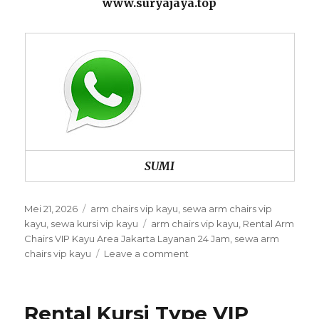
www.suryajaya.top
SUMI
Posted
Categories
Mei 21, 2026
arm chairs vip kayu
,
sewa arm chairs vip
on
Tags
kayu
,
sewa kursi vip kayu
arm chairs vip kayu
,
Rental Arm
Chairs VIP Kayu Area Jakarta Layanan 24 Jam
,
sewa arm
on
chairs vip kayu
Leave a comment
Rental
Arm
Chairs
Rental Kursi Type VIP
VIP