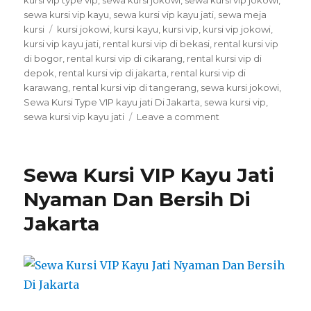
sewa kursi vip kayu
,
sewa kursi vip kayu jati
,
sewa meja
Tags
kursi
kursi jokowi
,
kursi kayu
,
kursi vip
,
kursi vip jokowi
,
kursi vip kayu jati
,
rental kursi vip di bekasi
,
rental kursi vip
di bogor
,
rental kursi vip di cikarang
,
rental kursi vip di
depok
,
rental kursi vip di jakarta
,
rental kursi vip di
karawang
,
rental kursi vip di tangerang
,
sewa kursi jokowi
,
Sewa Kursi Type VIP kayu jati Di Jakarta
,
sewa kursi vip
,
on
sewa kursi vip kayu jati
Leave a comment
Sewa
Kursi
Type
Sewa Kursi VIP Kayu Jati
VIP
kayu
Nyaman Dan Bersih Di
jati
Jakarta
Di
Jakarta