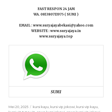
FAST RESPON 24 JAM
WA. 081380711975 ( SUMI )
EMAIL : www.suryajayabekasi@yahoo.com
WEBSITE : www.suryajaya.in
www.suryajaya.top
SUMI
Posted
Categories
Mei 20, 2025
kursi kayu
,
kursi vip jokowi
,
kursi vip kayu
,
on
kursi vip type vip
,
sewa kursi jokowi
,
sewa kursi vip jokowi
,