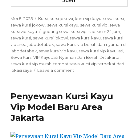
SUMI
Posted
Categories
Mei 8, 2025
Kursi
,
kursi jokowi
,
kursi vip kayu
,
sewa kursi
,
on
sewa kursi jokowi
,
sewa kursi kayu
,
sewa kursi vip
,
sewa
Tags
kursi vip kayu
gudang sewa kursi vip siap kirim 24 jam
,
sewa kursi
,
sewa kursi jokowi
,
sewa kursi kayu
,
sewa kursi
vip area jabodetabek
,
sewa kursi vip bersih dan nyaman di
jabodetabek
,
sewa kursi vip kayu
,
sewa kursi vip kayu jati
,
Sewa Kursi VIP Kayu Jati Nyaman Dan Bersih Di Jakarta
,
sewa kursi vip murah
,
tempat sewa kursi vip terdekat dari
on
lokasi saya
Leave a comment
Sewa
Kursi
VIP
Penyewaan Kursi Kayu
Kayu
Jati
Vip Model Baru Area
Nyaman
Jakarta
Dan
Bersih
Di
Jakarta