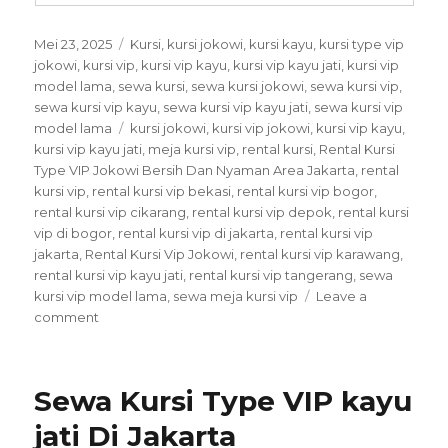
Posted
Categories
Mei 23, 2025
Kursi
,
kursi jokowi
,
kursi kayu
,
kursi type vip
on
jokowi
,
kursi vip
,
kursi vip kayu
,
kursi vip kayu jati
,
kursi vip
model lama
,
sewa kursi
,
sewa kursi jokowi
,
sewa kursi vip
,
sewa kursi vip kayu
,
sewa kursi vip kayu jati
,
sewa kursi vip
Tags
model lama
kursi jokowi
,
kursi vip jokowi
,
kursi vip kayu
,
kursi vip kayu jati
,
meja kursi vip
,
rental kursi
,
Rental Kursi
Type VIP Jokowi Bersih Dan Nyaman Area Jakarta
,
rental
kursi vip
,
rental kursi vip bekasi
,
rental kursi vip bogor
,
rental kursi vip cikarang
,
rental kursi vip depok
,
rental kursi
vip di bogor
,
rental kursi vip di jakarta
,
rental kursi vip
jakarta
,
Rental Kursi Vip Jokowi
,
rental kursi vip karawang
,
rental kursi vip kayu jati
,
rental kursi vip tangerang
,
sewa
kursi vip model lama
,
sewa meja kursi vip
Leave a
on
comment
Rental
Kursi
Type
Sewa Kursi Type VIP kayu
VIP
Jokowi
jati Di Jakarta
Bersih