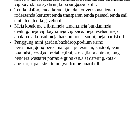
vip kayu,kursi syahrini,kursi singgasana dll.
Tenda plafon,tenda kerucut,tenda konvensional,tenda
roder,tenda kerucut,tenda transparan,tenda parasol,tenda sail
cloth tent,tenda gazebo dll.
Meja kotak,meja ibm,meja taman,meja bundar,meja
dealing,meja vip kayu,meja vip kaca,meja lesehan,meja
anak,meja konsul,meja barstool,meja sudut,meja partisi dll.
Panggung,mini garden,backdrop,podium,sirine
peresmian,gong peresmian,pita peresmian,barstool,bean
bag,misty cool,ac portable,tirai,partisi,tiang antrian,tiang
bendera,wastafel portable,gubukan,alat catering,kotak
angpao,papan sign in out,wellcome board dll.