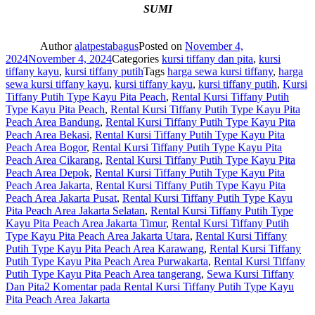
SUMI
Author
alatpestabagus
Posted on
November 4,
2024
November 4, 2024
Categories
kursi tiffany dan pita
,
kursi
tiffany kayu
,
kursi tiffany putih
Tags
harga sewa kursi tiffany
,
harga
sewa kursi tiffany kayu
,
kursi tiffany kayu
,
kursi tiffany putih
,
Kursi
Tiffany Putih Type Kayu Pita Peach
,
Rental Kursi Tiffany Putih
Type Kayu Pita Peach
,
Rental Kursi Tiffany Putih Type Kayu Pita
Peach Area Bandung
,
Rental Kursi Tiffany Putih Type Kayu Pita
Peach Area Bekasi
,
Rental Kursi Tiffany Putih Type Kayu Pita
Peach Area Bogor
,
Rental Kursi Tiffany Putih Type Kayu Pita
Peach Area Cikarang
,
Rental Kursi Tiffany Putih Type Kayu Pita
Peach Area Depok
,
Rental Kursi Tiffany Putih Type Kayu Pita
Peach Area Jakarta
,
Rental Kursi Tiffany Putih Type Kayu Pita
Peach Area Jakarta Pusat
,
Rental Kursi Tiffany Putih Type Kayu
Pita Peach Area Jakarta Selatan
,
Rental Kursi Tiffany Putih Type
Kayu Pita Peach Area Jakarta Timur
,
Rental Kursi Tiffany Putih
Type Kayu Pita Peach Area Jakarta Utara
,
Rental Kursi Tiffany
Putih Type Kayu Pita Peach Area Karawang
,
Rental Kursi Tiffany
Putih Type Kayu Pita Peach Area Purwakarta
,
Rental Kursi Tiffany
Putih Type Kayu Pita Peach Area tangerang
,
Sewa Kursi Tiffany
Dan Pita
2 Komentar
pada Rental Kursi Tiffany Putih Type Kayu
Pita Peach Area Jakarta