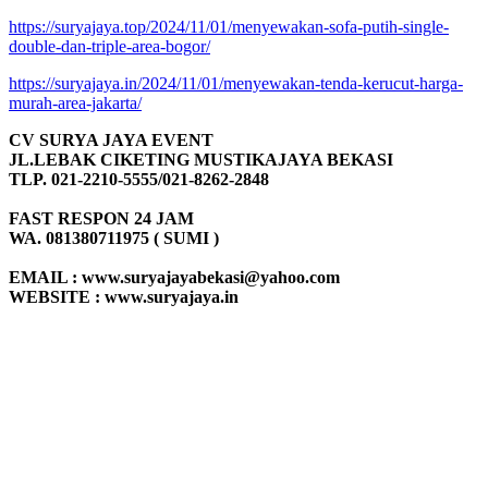
https://suryajaya.top/2024/11/01/menyewakan-sofa-putih-single-
double-dan-triple-area-bogor/
https://suryajaya.in/2024/11/01/menyewakan-tenda-kerucut-harga-
murah-area-jakarta/
CV SURYA JAYA EVENT
JL.LEBAK CIKETING MUSTIKAJAYA BEKASI
TLP. 021-2210-5555/021-8262-2848
FAST RESPON 24 JAM
WA. 081380711975 ( SUMI )
EMAIL : www.suryajayabekasi@yahoo.com
WEBSITE : www.suryajaya.in