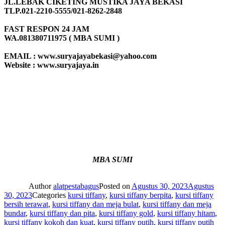
JL.LEBAK CIKETING MUSTIKA JAYA BEKASI
TLP.021-2210-5555/021-8262-2848
FAST RESPON 24 JAM
WA.081380711975 ( MBA SUMI )
EMAIL : www.suryajayabekasi@yahoo.com
Website : www.suryajaya.in
MBA SUMI
Author
alatpestabagus
Posted on
Agustus 30, 2023
Agustus
30, 2023
Categories
kursi tiffany
,
kursi tiffany berpita
,
kursi tiffany
bersih terawat
,
kursi tiffany dan meja bulat
,
kursi tiffany dan meja
bundar
,
kursi tiffany dan pita
,
kursi tiffany gold
,
kursi tiffany hitam
,
kursi tiffany kokoh dan kuat
,
kursi tiffany putih
,
kursi tiffany putih