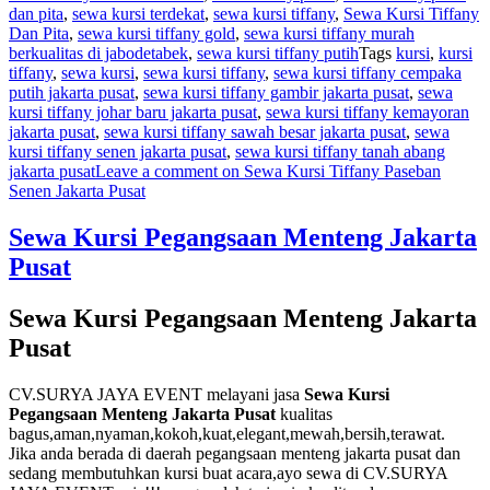
dan pita
,
sewa kursi terdekat
,
sewa kursi tiffany
,
Sewa Kursi Tiffany
Dan Pita
,
sewa kursi tiffany gold
,
sewa kursi tiffany murah
berkualitas di jabodetabek
,
sewa kursi tiffany putih
Tags
kursi
,
kursi
tiffany
,
sewa kursi
,
sewa kursi tiffany
,
sewa kursi tiffany cempaka
putih jakarta pusat
,
sewa kursi tiffany gambir jakarta pusat
,
sewa
kursi tiffany johar baru jakarta pusat
,
sewa kursi tiffany kemayoran
jakarta pusat
,
sewa kursi tiffany sawah besar jakarta pusat
,
sewa
kursi tiffany senen jakarta pusat
,
sewa kursi tiffany tanah abang
jakarta pusat
Leave a comment
on Sewa Kursi Tiffany Paseban
Senen Jakarta Pusat
Sewa Kursi Pegangsaan Menteng Jakarta
Pusat
Sewa Kursi Pegangsaan Menteng Jakarta
Pusat
CV.SURYA JAYA EVENT melayani jasa
Sewa Kursi
Pegangsaan Menteng Jakarta Pusat
kualitas
bagus,aman,nyaman,kokoh,kuat,elegant,mewah,bersih,terawat.
Jika anda berada di daerah pegangsaan menteng jakarta pusat dan
sedang membutuhkan kursi buat acara,ayo sewa di CV.SURYA