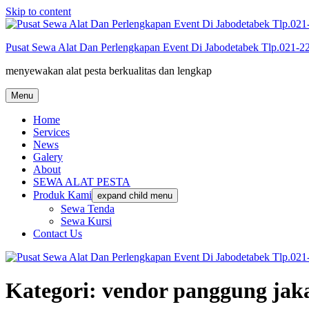
Skip to content
Pusat Sewa Alat Dan Perlengkapan Event Di Jabodetabek Tlp.021-
menyewakan alat pesta berkualitas dan lengkap
Menu
Home
Services
News
Galery
About
SEWA ALAT PESTA
Produk Kami
expand child menu
Sewa Tenda
Sewa Kursi
Contact Us
Kategori:
vendor panggung jak