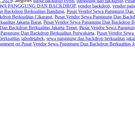
, 2025
Categories
harga backdrop event
,
panggung dan backdrop
,
Pusa
WA PANGGUNG DAN BACKDROP
,
vendor backdrop
,
vendor pan
n Backdrop Berkualitas Bandung
,
Pusat Vendor Sewa Panggung Dan B
drop Berkualitas Cikarang
,
Pusat Vendor Sewa Panggung Dan Backdr
alitas Jakarta Barat
,
Pusat Vendor Sewa Panggung Dan Backdrop Berk
an Backdrop Berkualitas Jakarta Timur
,
Pusat Vendor Sewa Panggung
 Panggung Dan Backdrop Berkualitas Purwakarta
,
Pusat Vendor Sewa
erkualitas jabodetabek
,
sewa panggung dan backdrop berkualitas jakar
comment
on Pusat Vendor Sewa Panggung Dan Backdrop Berkualitas Ja