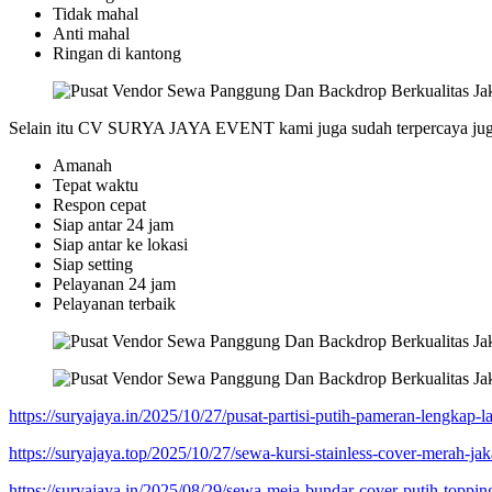
Tidak mahal
Anti mahal
Ringan di kantong
Selain itu CV SURYA JAYA EVENT kami juga sudah terpercaya juga t
Amanah
Tepat waktu
Respon cepat
Siap antar 24 jam
Siap antar ke lokasi
Siap setting
Pelayanan 24 jam
Pelayanan terbaik
https://suryajaya.in/2025/10/27/pusat-partisi-putih-pameran-lengkap-la
https://suryajaya.top/2025/10/27/sewa-kursi-stainless-cover-merah-ja
https://suryajaya.in/2025/08/29/sewa-meja-bundar-cover-putih-toppin