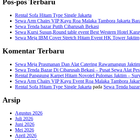
Pos-pos Terbaru
Rental Sofa Hitam Type Single Jakarta
Sewa Arm Chairs VIP Kayu Roa Malaka Tambora Jakarta Bara
Sewa Tenda bazar Putih Cibarusah Bekasi
Sewa Kursi Susun,Round table event Best Western Hotel Kar
Sewa Meja IBM Cover Stretch Hitam Event HK Tower Jaktim
Komentar Terbaru
Sewa Meja Prasmanan Dan Alat Catering Rawamangun Jaktim
Sewa Tenda Bazar Di Cibarusah Bekasi – Pusat Sewa Alat Pes
Rental Panggung Karpet Hitam Novotel Pulomas Jaktim – Sur
Sewa Arm Chairs VIP Kayu Event Roa Malaka Tambora Jakart
Rental Sofa Hitam Type Single Jakarta
pada
Sewa Tenda bazar 
Arsip
Agustus 2026
Juli 2026
Juni 2026
Mei 2026
April 2026