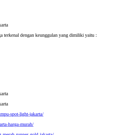
erkenal dengan keunggulan yang dimiliki yaitu :
mpu-spot-light-jakarta/
karta-harga-murah/
g-merah-runner-gold-jakarta/