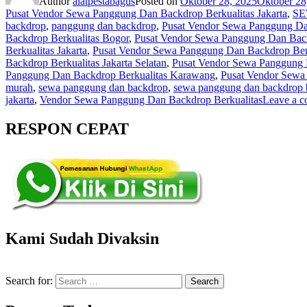
Author
alatpestabagus
Posted on
Oktober 28, 2025
Oktober 28
Pusat Vendor Sewa Panggung Dan Backdrop Berkualitas Jakarta
,
SE
backdrop
,
panggung dan backdrop
,
Pusat Vendor Sewa Panggung Da
Backdrop Berkualitas Bogor
,
Pusat Vendor Sewa Panggung Dan Back
Berkualitas Jakarta
,
Pusat Vendor Sewa Panggung Dan Backdrop Berku
Backdrop Berkualitas Jakarta Selatan
,
Pusat Vendor Sewa Panggung D
Panggung Dan Backdrop Berkualitas Karawang
,
Pusat Vendor Sewa
murah
,
sewa panggung dan backdrop
,
sewa panggung dan backdrop b
jakarta
,
Vendor Sewa Panggung Dan Backdrop Berkualitas
Leave a 
RESPON CEPAT
Kami Sudah Divaksin
Search for:
Search