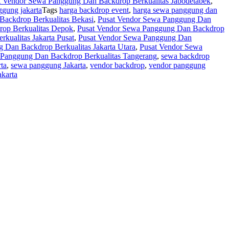
t Vendor Sewa Panggung Dan Backdrop Berkualitas Jabodetabek
,
ggung jakarta
Tags
harga backdrop event
,
harga sewa panggung dan
ackdrop Berkualitas Bekasi
,
Pusat Vendor Sewa Panggung Dan
op Berkualitas Depok
,
Pusat Vendor Sewa Panggung Dan Backdrop
ualitas Jakarta Pusat
,
Pusat Vendor Sewa Panggung Dan
 Dan Backdrop Berkualitas Jakarta Utara
,
Pusat Vendor Sewa
 Panggung Dan Backdrop Berkualitas Tangerang
,
sewa backdrop
ta
,
sewa panggung Jakarta
,
vendor backdrop
,
vendor panggung
karta