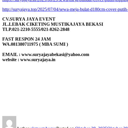
http://suryajaya.top/2025/07/04/sewa-meja-bulat-d180cm-cover-putih-
CV.SURYA JAYA EVENT
JL.LEBAK CIKETING MUSTIKAJAYA BEKASI
TLP.021-2210-5555/021-8262-2848
FAST RESPON 24 JAM
WA.081380711975 ( MBA SUMI )
EMAIL : www.suryajayabekasi@yahoo.com
website : www.suryajaya.in