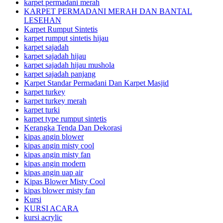
karpet permadani merah
KARPET PERMADANI MERAH DAN BANTAL
LESEHAN
Karpet Rumput Sintetis
karpet rumput sintetis hijau
karpet sajadah
karpet sajadah hijau
karpet sajadah hijau mushola
karpet sajadah panjang
Karpet Standar Permadani Dan Karpet Masjid
karpet turkey
karpet turkey merah
karpet turki
karpet type rumput sintetis
Kerangka Tenda Dan Dekorasi
kipas angin blower
kipas angin misty cool
kipas angin misty fan
kipas angin modern
kipas angin uap air
Kipas Blower Misty Cool
kipas blower misty fan
Kursi
KURSI ACARA
kursi acrylic