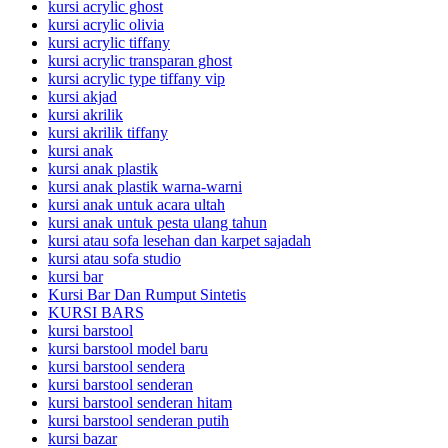
kursi acrylic ghost
kursi acrylic olivia
kursi acrylic tiffany
kursi acrylic transparan ghost
kursi acrylic type tiffany vip
kursi akjad
kursi akrilik
kursi akrilik tiffany
kursi anak
kursi anak plastik
kursi anak plastik warna-warni
kursi anak untuk acara ultah
kursi anak untuk pesta ulang tahun
kursi atau sofa lesehan dan karpet sajadah
kursi atau sofa studio
kursi bar
Kursi Bar Dan Rumput Sintetis
KURSI BARS
kursi barstool
kursi barstool model baru
kursi barstool sendera
kursi barstool senderan
kursi barstool senderan hitam
kursi barstool senderan putih
kursi bazar