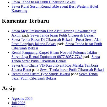
Sewa Tenda bazar Putih Cibarusah Bekasi
Sewa Kursi Susun,Round table event Best Western Hotel
Karawang
Komentar Terbaru
Sewa Meja Prasmanan Dan Alat Catering Rawamangun
Jaktim
pada
Sewa Tenda bazar Putih Cibarusah Bekasi
Sewa Tenda Bazar Di Cibarusah Bekasi – Pusat Sewa Alat
Pesta Lengkap Jakarta Bekasi
pada
Sewa Tenda bazar Putih
Cibarusah Bekasi
Rental Panggung Karpet Hitam Novotel Pulomas Jaktim –
Surya Jaya Rental Equipment 0877-8057-7743
pada
Sewa
Tenda bazar Putih Cibarusah Bekasi
Sewa Arm Chairs VIP Kayu Event Roa Malaka Tambora
Jakarta Barat
pada
Sewa Tenda bazar Putih Cibarusah Bekasi
Rental Sofa Hitam Type Single Jakarta
pada
Sewa Tenda
bazar Putih Cibarusah Bekasi
Arsip
Agustus 2026
Juli 2026