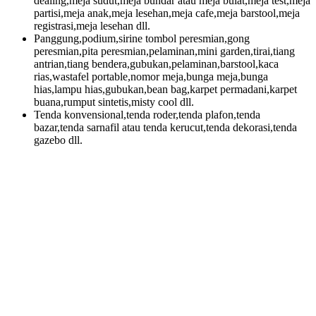
dealing,meja sudut,meja bundar atau meja bulat,meja test,meja
partisi,meja anak,meja lesehan,meja cafe,meja barstool,meja
registrasi,meja lesehan dll.
Panggung,podium,sirine tombol peresmian,gong
peresmian,pita peresmian,pelaminan,mini garden,tirai,tiang
antrian,tiang bendera,gubukan,pelaminan,barstool,kaca
rias,wastafel portable,nomor meja,bunga meja,bunga
hias,lampu hias,gubukan,bean bag,karpet permadani,karpet
buana,rumput sintetis,misty cool dll.
Tenda konvensional,tenda roder,tenda plafon,tenda
bazar,tenda sarnafil atau tenda kerucut,tenda dekorasi,tenda
gazebo dll.