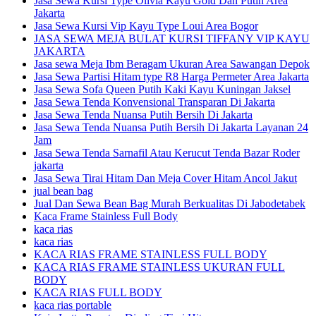
Jasa Sewa Kursi Type Olivia Kayu Gold Dan Putih Area
Jakarta
Jasa Sewa Kursi Vip Kayu Type Loui Area Bogor
JASA SEWA MEJA BULAT KURSI TIFFANY VIP KAYU
JAKARTA
Jasa sewa Meja Ibm Beragam Ukuran Area Sawangan Depok
Jasa Sewa Partisi Hitam type R8 Harga Permeter Area Jakarta
Jasa Sewa Sofa Queen Putih Kaki Kayu Kuningan Jaksel
Jasa Sewa Tenda Konvensional Transparan Di Jakarta
Jasa Sewa Tenda Nuansa Putih Bersih Di Jakarta
Jasa Sewa Tenda Nuansa Putih Bersih Di Jakarta Layanan 24
Jam
Jasa Sewa Tenda Sarnafil Atau Kerucut Tenda Bazar Roder
jakarta
Jasa Sewa Tirai Hitam Dan Meja Cover Hitam Ancol Jakut
jual bean bag
Jual Dan Sewa Bean Bag Murah Berkualitas Di Jabodetabek
Kaca Frame Stainless Full Body
kaca rias
kaca rias
KACA RIAS FRAME STAINLESS FULL BODY
KACA RIAS FRAME STAINLESS UKURAN FULL
BODY
KACA RIAS FULL BODY
kaca rias portable