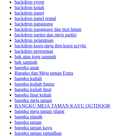
backdrop event
backdrop kotak
backdrop panel
backdrop panel rental
backdrop panggung
backdrop panggung dan tirai hitam
backdrop partisi dan meja partisi
backdrop pelaminan
backdrop,kursi,meja ibm,kursi acrylic
backdrpo peresmian
bak atau tong sampah
bak sampah
bangku anak
Bangku dan Meja taman Extra
bangku kuliah
bangku kuliah futura
bangku kuliah lipat
bangku lipat kuliah
bangku meja taman
BANGKU MEJA TAMAN KAYU OUTDOOR
bangku meja taman silang
bangku plastik
bangku taman
bangku taman kayu
bangku taman ramadhan