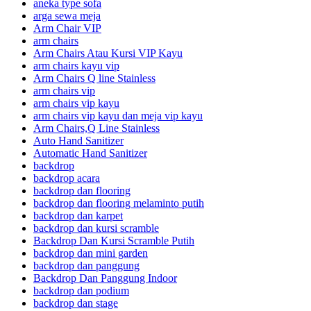
aneka type sofa
arga sewa meja
Arm Chair VIP
arm chairs
Arm Chairs Atau Kursi VIP Kayu
arm chairs kayu vip
Arm Chairs Q line Stainless
arm chairs vip
arm chairs vip kayu
arm chairs vip kayu dan meja vip kayu
Arm Chairs,Q Line Stainless
Auto Hand Sanitizer
Automatic Hand Sanitizer
backdrop
backdrop acara
backdrop dan flooring
backdrop dan flooring melaminto putih
backdrop dan karpet
backdrop dan kursi scramble
Backdrop Dan Kursi Scramble Putih
backdrop dan mini garden
backdrop dan panggung
Backdrop Dan Panggung Indoor
backdrop dan podium
backdrop dan stage