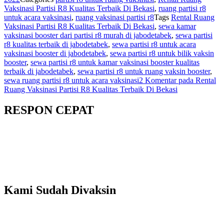
Vaksinasi Partisi R8 Kualitas Terbaik Di Bekasi
,
ruang partisi r8
untuk acara vaksinasi
,
ruang vaksinasi partisi r8
Tags
Rental Ruang
Vaksinasi Partisi R8 Kualitas Terbaik Di Bekasi
,
sewa kamar
vaksinasi booster dari partisi r8 murah di jabodetabek
,
sewa partisi
r8 kualitas terbaik di jabodetabek
,
sewa partisi r8 untuk acara
vaksinasi booster di jabodetabek
,
sewa partisi r8 untuk bilik vaksin
booster
,
sewa partisi r8 untuk kamar vaksinasi booster kualitas
terbaik di jabodetabek
,
sewa partisi r8 untuk ruang vaksin booster
,
sewa ruang partisi r8 untuk acara vaksinasi
2 Komentar
pada Rental
Ruang Vaksinasi Partisi R8 Kualitas Terbaik Di Bekasi
RESPON CEPAT
Kami Sudah Divaksin