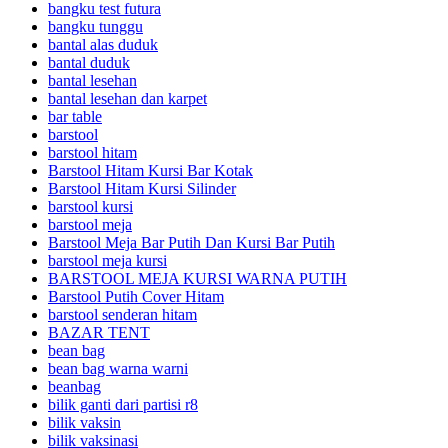
bangku test futura
bangku tunggu
bantal alas duduk
bantal duduk
bantal lesehan
bantal lesehan dan karpet
bar table
barstool
barstool hitam
Barstool Hitam Kursi Bar Kotak
Barstool Hitam Kursi Silinder
barstool kursi
barstool meja
Barstool Meja Bar Putih Dan Kursi Bar Putih
barstool meja kursi
BARSTOOL MEJA KURSI WARNA PUTIH
Barstool Putih Cover Hitam
barstool senderan hitam
BAZAR TENT
bean bag
bean bag warna warni
beanbag
bilik ganti dari partisi r8
bilik vaksin
bilik vaksinasi