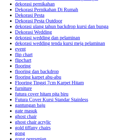
dekorasi pernikahan
Dekorasi Pernikahan Di Rumah
Dekorasi Pesta
Dekorasi Pesta Outdoor
dekorasi ulang tahun backdrop kursi dan bunga
Dekorasi Wedding
dekorasi wedding dan pelaminan
dekorasi wedding tenda kursi meja pelaminan
event
flip chart
flipchart
flooring
flooring dan backdrop
flooring karpet abu-abu
Flooring Tinggi 7cm Karpet Hitam
furniture
futura cover hitam pita biru
Futura Cover Kursi Standar Stainless
gantungan baju
gate masuk
ghost chair
ghost chair acrylic
gold tiffany chairs
gong
gong peresmian