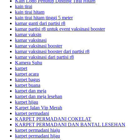
Kain Lotto Penutup Dinding Tirai Hitam
kain tirai
kain tirai hitam
kain tirai hitam tinggi 5 meter
kamar ganti dari partisi r8
kamar partisi r8 untuk event vaksinasi booster
kamar vaksin
kamar vaksinasi
kamar vaksinasi booster
kamar vaksinasi booster dari partisi r8
kamar vaksinasi dari partisi r8
Kamera Suhu
karpet
karpet acara
karpet bagus
karpet buana
karpet dan meja
karpet dan meja lesehan
karpet hijau
Karpet Jalan Vip Merah
karpet permadani
KARPET PERMADANI COKELAT
KARPET PERMADANI DAN BANTAL LESEHAN
karpet permadani hiaju
karpet permadani hijau