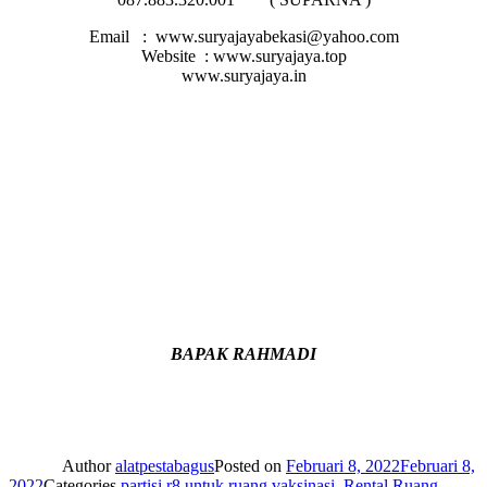
Email : www.suryajayabekasi@yahoo.com
Website : www.suryajaya.top
www.suryajaya.in
BAPAK RAHMADI
Author
alatpestabagus
Posted on
Februari 8, 2022
Februari 8,
2022
Categories
partisi r8 untuk ruang vaksinasi
,
Rental Ruang