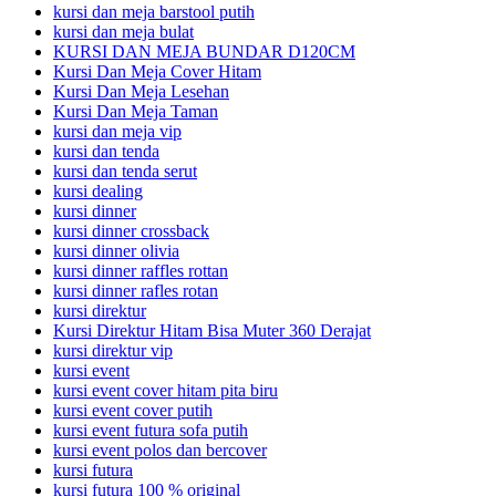
kursi dan meja barstool putih
kursi dan meja bulat
KURSI DAN MEJA BUNDAR D120CM
Kursi Dan Meja Cover Hitam
Kursi Dan Meja Lesehan
Kursi Dan Meja Taman
kursi dan meja vip
kursi dan tenda
kursi dan tenda serut
kursi dealing
kursi dinner
kursi dinner crossback
kursi dinner olivia
kursi dinner raffles rottan
kursi dinner rafles rotan
kursi direktur
Kursi Direktur Hitam Bisa Muter 360 Derajat
kursi direktur vip
kursi event
kursi event cover hitam pita biru
kursi event cover putih
kursi event futura sofa putih
kursi event polos dan bercover
kursi futura
kursi futura 100 % original