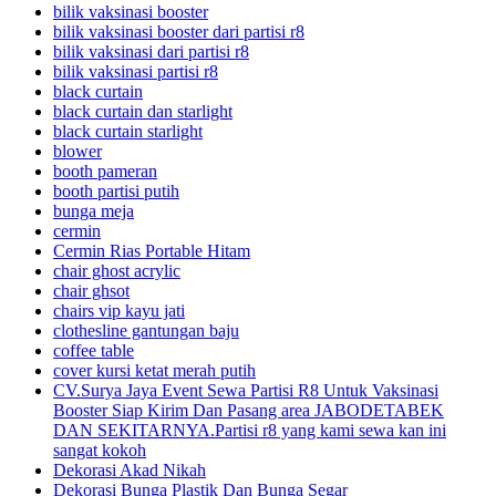
bilik vaksinasi booster
bilik vaksinasi booster dari partisi r8
bilik vaksinasi dari partisi r8
bilik vaksinasi partisi r8
black curtain
black curtain dan starlight
black curtain starlight
blower
booth pameran
booth partisi putih
bunga meja
cermin
Cermin Rias Portable Hitam
chair ghost acrylic
chair ghsot
chairs vip kayu jati
clothesline gantungan baju
coffee table
cover kursi ketat merah putih
CV.Surya Jaya Event Sewa Partisi R8 Untuk Vaksinasi
Booster Siap Kirim Dan Pasang area JABODETABEK
DAN SEKITARNYA.Partisi r8 yang kami sewa kan ini
sangat kokoh
Dekorasi Akad Nikah
Dekorasi Bunga Plastik Dan Bunga Segar