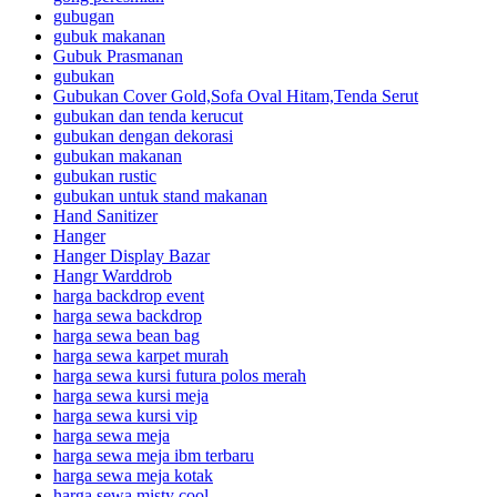
gubugan
gubuk makanan
Gubuk Prasmanan
gubukan
Gubukan Cover Gold,Sofa Oval Hitam,Tenda Serut
gubukan dan tenda kerucut
gubukan dengan dekorasi
gubukan makanan
gubukan rustic
gubukan untuk stand makanan
Hand Sanitizer
Hanger
Hanger Display Bazar
Hangr Warddrob
harga backdrop event
harga sewa backdrop
harga sewa bean bag
harga sewa karpet murah
harga sewa kursi futura polos merah
harga sewa kursi meja
harga sewa kursi vip
harga sewa meja
harga sewa meja ibm terbaru
harga sewa meja kotak
harga sewa misty cool