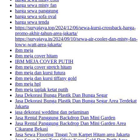
harga sewa misty fan
harga sewa panggung
harga sewa sofa oval
harga sewa tenda
https://suryajaya.top/2024/12/06/sewa-kursi-crossback-harga-
promo-akhir-tahun-area-jakarta/
https://suryajaya.in/2024/09/10/sewa-air-cooler-dan-misty-fan-
loww-watt-area-jakarta/
ibm meja
ibm meja cover hitam
IBM MEJA COVER PUTIH
ibm meja cover stretch hitam
ibm meja dan kursi futura
ibm meja dan kursi tiffany gold
ibm meja hpl
ibm meja taplak ketat putih
Jasa Dekorasi Bunga Plastik Dan Bunga Segar
Jasa Dekorasi Bunga Plastik Dan Bunga Segar Area Terdekat
Jakarta
jasa dekorasi wedding dan pelaminan
Jasa Rental Panggung Backdrop Dan Mini Garden
Jasa Rental Panggung Backdrop Dan Mini Garden Area
Cikarang Bekasi
Jasa Sewa Flooring Tinggi 7cm Karpet Hitam area Jakarta