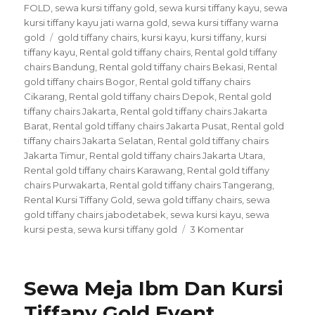
FOLD
,
sewa kursi tiffany gold
,
sewa kursi tiffany kayu
,
sewa
kursi tiffany kayu jati warna gold
,
sewa kursi tiffany warna
Tags
gold
gold tiffany chairs
,
kursi kayu
,
kursi tiffany
,
kursi
tiffany kayu
,
Rental gold tiffany chairs
,
Rental gold tiffany
chairs Bandung
,
Rental gold tiffany chairs Bekasi
,
Rental
gold tiffany chairs Bogor
,
Rental gold tiffany chairs
Cikarang
,
Rental gold tiffany chairs Depok
,
Rental gold
tiffany chairs Jakarta
,
Rental gold tiffany chairs Jakarta
Barat
,
Rental gold tiffany chairs Jakarta Pusat
,
Rental gold
tiffany chairs Jakarta Selatan
,
Rental gold tiffany chairs
Jakarta Timur
,
Rental gold tiffany chairs Jakarta Utara
,
Rental gold tiffany chairs Karawang
,
Rental gold tiffany
chairs Purwakarta
,
Rental gold tiffany chairs Tangerang
,
Rental Kursi Tiffany Gold
,
sewa gold tiffany chairs
,
sewa
gold tiffany chairs jabodetabek
,
sewa kursi kayu
,
sewa
pada
kursi pesta
,
sewa kursi tiffany gold
3 Komentar
Rental
gold
tiffany
Sewa Meja Ibm Dan Kursi
chairs
Jakarta
Tiffany Gold Event