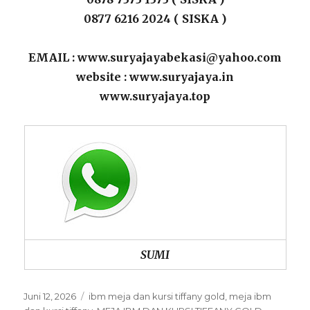
0877 6216 2024 ( SISKA )
EMAIL : www.suryajayabekasi@yahoo.com
website : www.suryajaya.in
www.suryajaya.top
SUMI
Posted
Categories
Juni 12, 2026
ibm meja dan kursi tiffany gold
,
meja ibm
on