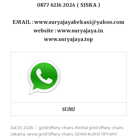
0877 6216 2024 ( SISKA )
EMAIL : www.suryajayabekasi@yahoo.com
website : www.suryajaya.in
www.suryajaya.top
SUMI
Posted
Categories
Juli 25, 2026
gold tiffany chairs
,
Rental gold tiffany chairs
on
Jakarta
,
sewa gold tiffany chairs
,
SEWA KURSI TIFFANY