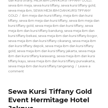
dan kursi tiffany
,
MEJA IBM DAN KURSI TIFFANY GOLD
,
sewa ibm meja
,
sewa kursi tiffany
,
sewa kursi tiffany gold
,
sewa meja ibm
,
SEWA MEJA IBM DAN KURSI TIFFANY
Tags
GOLD
ibm meja dan kursi tiffany
,
meja ibm dan kursi
tiffany
,
sewa ibm meja dan kursi tiffany
,
sewa ibm meja dan
kursi tiffany gold
,
sewa meja ibm dan kursi tiffany
,
sewa
meja ibm dan kursi tiffany bandung
,
sewa meja ibm dan
kursi tiffany bekasi
,
sewa meja ibm dan kursi tiffany bogor
,
sewa meja ibm dan kursi tiffany cikarang
,
sewa meja ibm
dan kursi tiffany depok
,
sewa meja ibm dan kursi tiffany
gold
,
sewa meja ibm dan kursi tiffany jakarta
,
sewa meja
ibm dan kursi tiffany karawang
,
sewa meja ibm dan kursi
tiffany kayu
,
sewa meja ibm dan kursi tiffany purwakarta
,
sewa meja ibm dan kursi tiffany tangerang
Leave a
on
comment
Sewa
Meja
Ibm
Sewa Kursi Tiffany Gold
Dan
Kursi
Event Hermitage Hotel
Tiffany
Gold