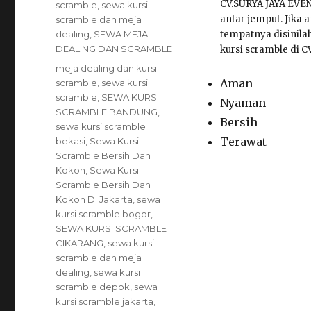
CV.SURYA JAYA EVE
scramble
,
sewa kursi
antar jemput. Jika 
scramble dan meja
dealing
,
SEWA MEJA
tempatnya disinila
DEALING DAN SCRAMBLE
kursi scramble di C
Tags
meja dealing dan kursi
Aman
scramble
,
sewa kursi
scramble
,
SEWA KURSI
Nyaman
SCRAMBLE BANDUNG
,
Bersih
sewa kursi scramble
Terawat
bekasi
,
Sewa Kursi
Scramble Bersih Dan
Kokoh
,
Sewa Kursi
Scramble Bersih Dan
Kokoh Di Jakarta
,
sewa
kursi scramble bogor
,
SEWA KURSI SCRAMBLE
CIKARANG
,
sewa kursi
scramble dan meja
dealing
,
sewa kursi
scramble depok
,
sewa
kursi scramble jakarta
,