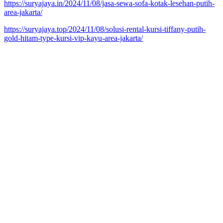
https://suryajaya.in/2024/11/08/jasa-sewa-sofa-kotak-lesehan-putih-
area-jakarta/
https://suryajaya.top/2024/11/08/solusi-rental-kursi-tiffany-putih-
gold-hitam-type-kursi-vip-kayu-area-jakarta/