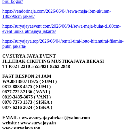
biru-bogor/
https://vendorinaja.com/2026/06/04/sewa-meja-ibm-ukuran-
180x90cm-jaksel/
https://suryajayaevent.com/2026/06/04/sewa-meja-bulat-d180cm-
event-unika-atmajaya-jakarta/
https://suryajaya.top/2026/06/04/rental-tirai-lotto-hitamtirai-filamin-
putih-jakarta/
CV.SURYA JAYA EVENT
JL.LEBAK CIKETING MUSTIKAJAYA BEKASI
TLP.021-2210-5555/021-8262-2848
FAST RESPON 24 JAM
WA.081380711975 ( SUMI )
0812 8888 4575 ( SUMI )
0877.7222.2136 ( VANI )
0819-3435-3675 ( VANI )
0878 7373 1373 ( SISKA )
0877 6216 2024 ( SISKA )
EMAIL : www.suryajayabekasi@yahoo.com
website : www.suryajaya.in
www.suryajaya.top