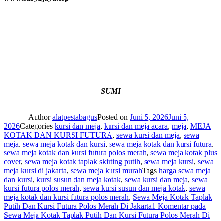
SUMI
Author
alatpestabagus
Posted on
Juni 5, 2026
Juni 5,
2026
Categories
kursi dan meja
,
kursi dan meja acara
,
meja
,
MEJA
KOTAK DAN KURSI FUTURA
,
sewa kursi dan meja
,
sewa
meja
,
sewa meja kotak dan kursi
,
sewa meja kotak dan kursi futura
,
sewa meja kotak dan kursi futura polos merah
,
sewa meja kotak plus
cover
,
sewa meja kotak taplak skirting putih
,
sewa meja kursi
,
sewa
meja kursi di jakarta
,
sewa meja kursi murah
Tags
harga sewa meja
dan kursi
,
kursi susun dan meja kotak
,
sewa kursi dan meja
,
sewa
kursi futura polos merah
,
sewa kursi susun dan meja kotak
,
sewa
meja kotak dan kursi futura polos merah
,
Sewa Meja Kotak Taplak
Putih Dan Kursi Futura Polos Merah Di Jakarta
1 Komentar
pada
Sewa Meja Kotak Taplak Putih Dan Kursi Futura Polos Merah Di