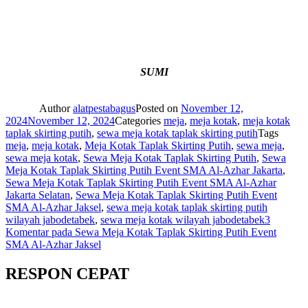
SUMI
Author
alatpestabagus
Posted on
November 12,
2024
November 12, 2024
Categories
meja
,
meja kotak
,
meja kotak
taplak skirting putih
,
sewa meja kotak taplak skirting putih
Tags
meja
,
meja kotak
,
Meja Kotak Taplak Skirting Putih
,
sewa meja
,
sewa meja kotak
,
Sewa Meja Kotak Taplak Skirting Putih
,
Sewa
Meja Kotak Taplak Skirting Putih Event SMA Al-Azhar Jakarta
,
Sewa Meja Kotak Taplak Skirting Putih Event SMA Al-Azhar
Jakarta Selatan
,
Sewa Meja Kotak Taplak Skirting Putih Event
SMA Al-Azhar Jaksel
,
sewa meja kotak taplak skirting putih
wilayah jabodetabek
,
sewa meja kotak wilayah jabodetabek
3
Komentar
pada Sewa Meja Kotak Taplak Skirting Putih Event
SMA Al-Azhar Jaksel
RESPON CEPAT