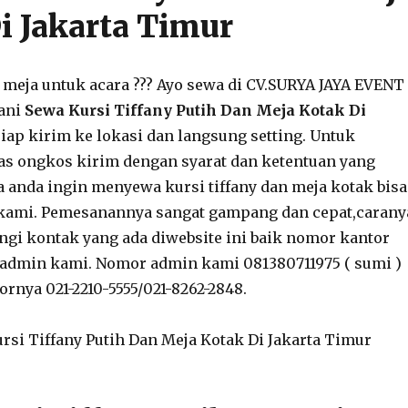
i Jakarta Timur
 meja untuk acara ??? Ayo sewa di CV.SURYA JAYA EVENT
yani
Sewa Kursi Tiffany Putih Dan Meja Kotak Di
iap kirim ke lokasi dan langsung setting. Untuk
as ongkos kirim dengan syarat dan ketentuan yang
ka anda ingin menyewa kursi tiffany dan meja kotak bisa
 kami. Pemesanannya sangat gampang dan cepat,carany
i kontak yang ada diwebsite ini baik nomor kantor
dmin kami. Nomor admin kami 081380711975 ( sumi )
rnya 021-2210-5555/021-8262-2848.