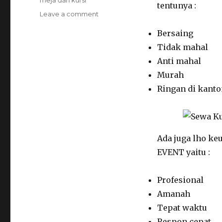
meja dan kursi
tentunya :
on
Leave a comment
Sewa
Bersaing
Kursi
Tiffany
Tidak mahal
Putih
Anti mahal
Dan
Murah
Meja
Kotak
Ringan di kant
Di
Jakarta
Timur
Ada juga lho ke
EVENT yaitu :
Profesional
Amanah
Tepat waktu
Respon cepat