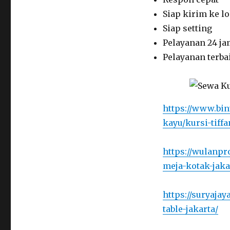
Siap kirim ke l
Siap setting
Pelayanan 24 j
Pelayanan terba
https://www.bint
kayu/kursi-tiffa
https://wulanpr
meja-kotak-jaka
https://suryaja
table-jakarta/