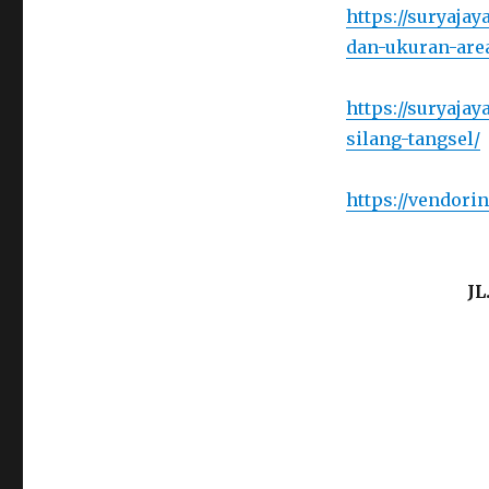
https://suryaja
dan-ukuran-area
https://suryaja
silang-tangsel/
https://vendori
J