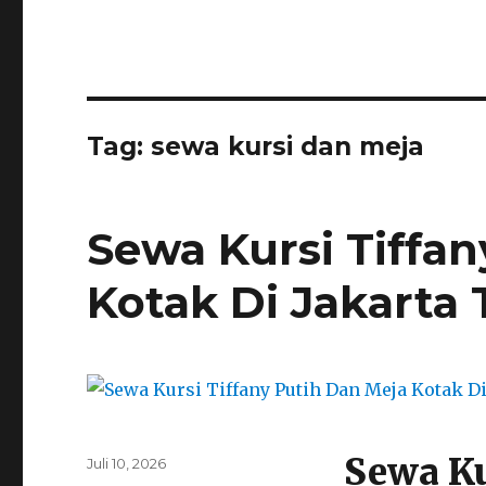
Tag:
sewa kursi dan meja
Sewa Kursi Tiffa
Kotak Di Jakarta
Sewa Ku
Posted
Juli 10, 2026
on