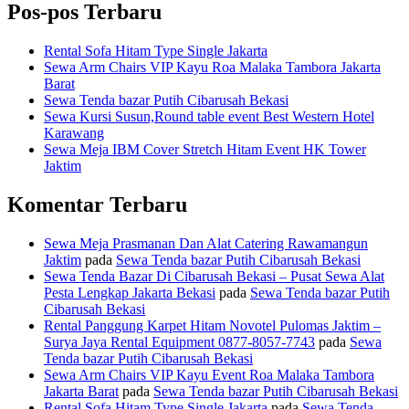
Pos-pos Terbaru
Rental Sofa Hitam Type Single Jakarta
Sewa Arm Chairs VIP Kayu Roa Malaka Tambora Jakarta
Barat
Sewa Tenda bazar Putih Cibarusah Bekasi
Sewa Kursi Susun,Round table event Best Western Hotel
Karawang
Sewa Meja IBM Cover Stretch Hitam Event HK Tower
Jaktim
Komentar Terbaru
Sewa Meja Prasmanan Dan Alat Catering Rawamangun
Jaktim
pada
Sewa Tenda bazar Putih Cibarusah Bekasi
Sewa Tenda Bazar Di Cibarusah Bekasi – Pusat Sewa Alat
Pesta Lengkap Jakarta Bekasi
pada
Sewa Tenda bazar Putih
Cibarusah Bekasi
Rental Panggung Karpet Hitam Novotel Pulomas Jaktim –
Surya Jaya Rental Equipment 0877-8057-7743
pada
Sewa
Tenda bazar Putih Cibarusah Bekasi
Sewa Arm Chairs VIP Kayu Event Roa Malaka Tambora
Jakarta Barat
pada
Sewa Tenda bazar Putih Cibarusah Bekasi
Rental Sofa Hitam Type Single Jakarta
pada
Sewa Tenda