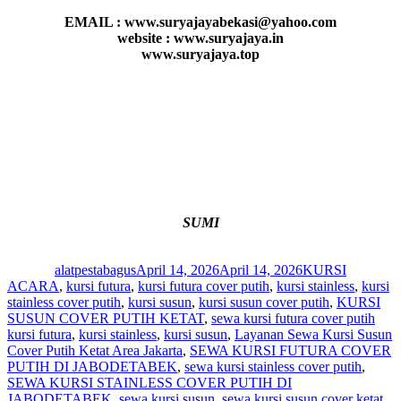
EMAIL : www.suryajayabekasi@yahoo.com
website : www.suryajaya.in
www.suryajaya.top
SUMI
Author
Posted
Categories
on
alatpestabagus
April 14, 2026
April 14, 2026
KURSI
ACARA
,
kursi futura
,
kursi futura cover putih
,
kursi stainless
,
kursi
stainless cover putih
,
kursi susun
,
kursi susun cover putih
,
KURSI
Tags
SUSUN COVER PUTIH KETAT
,
sewa kursi futura cover putih
kursi futura
,
kursi stainless
,
kursi susun
,
Layanan Sewa Kursi Susun
Cover Putih Ketat Area Jakarta
,
SEWA KURSI FUTURA COVER
PUTIH DI JABODETABEK
,
sewa kursi stainless cover putih
,
SEWA KURSI STAINLESS COVER PUTIH DI
JABODETABEK
,
sewa kursi susun
,
sewa kursi susun cover ketat