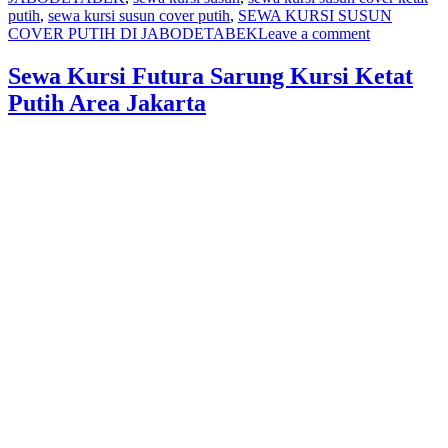
putih
,
sewa kursi susun cover putih
,
SEWA KURSI SUSUN
on
COVER PUTIH DI JABODETABEK
Leave a comment
Layanan
Sewa
Sewa Kursi Futura Sarung Kursi Ketat
Kursi
Putih Area Jakarta
Susun
Cover
Putih
Ketat
Area
Jakarta