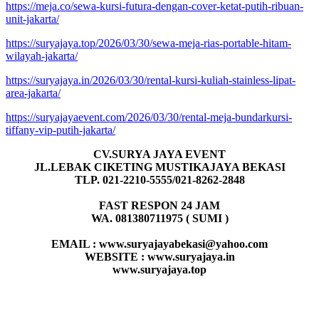
https://meja.co/sewa-kursi-futura-dengan-cover-ketat-putih-ribuan-
unit-jakarta/
https://suryajaya.top/2026/03/30/sewa-meja-rias-portable-hitam-
wilayah-jakarta/
https://suryajaya.in/2026/03/30/rental-kursi-kuliah-stainless-lipat-
area-jakarta/
https://suryajayaevent.com/2026/03/30/rental-meja-bundarkursi-
tiffany-vip-putih-jakarta/
CV.SURYA JAYA EVENT
JL.LEBAK CIKETING MUSTIKAJAYA BEKASI
TLP. 021-2210-5555/021-8262-2848
FAST RESPON 24 JAM
WA. 081380711975 ( SUMI )
EMAIL : www.suryajayabekasi@yahoo.com
WEBSITE : www.suryajaya.in
www.suryajaya.top