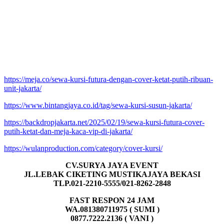
https://meja.co/sewa-kursi-futura-dengan-cover-ketat-putih-ribuan-
unit-jakarta/
https://www.bintangjaya.co.id/tag/sewa-kursi-susun-jakarta/
https://backdropjakarta.net/2025/02/19/sewa-kursi-futura-cover-
putih-ketat-dan-meja-kaca-vip-di-jakarta/
https://wulanproduction.com/category/cover-kursi/
CV.SURYA JAYA EVENT
JL.LEBAK CIKETING MUSTIKAJAYA BEKASI
TLP.021-2210-5555/021-8262-2848
FAST RESPON 24 JAM
WA.081380711975 ( SUMI )
0877.7222.2136 ( VANI )