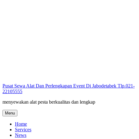
Skip
to
content
Pusat Sewa Alat Dan Perlengkapan Event Di Jabodetabek Tlp.021-
22105555
menyewakan alat pesta berkualitas dan lengkap
Menu
Home
Services
News