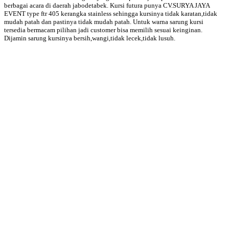
berbagai acara di daerah jabodetabek. Kursi futura punya CV.SURYA JAYA
EVENT type ftr 405 kerangka stainless sehingga kursinya tidak karatan,tidak
mudah patah dan pastinya tidak mudah patah. Untuk warna sarung kursi
tersedia bermacam pilihan jadi customer bisa memilih sesuai keinginan.
Dijamin sarung kursinya bersih,wangi,tidak lecek,tidak lusuh.