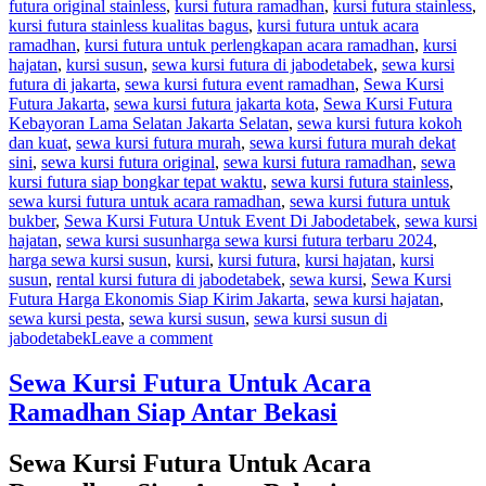
futura original stainless
,
kursi futura ramadhan
,
kursi futura stainless
,
kursi futura stainless kualitas bagus
,
kursi futura untuk acara
ramadhan
,
kursi futura untuk perlengkapan acara ramadhan
,
kursi
hajatan
,
kursi susun
,
sewa kursi futura di jabodetabek
,
sewa kursi
futura di jakarta
,
sewa kursi futura event ramadhan
,
Sewa Kursi
Futura Jakarta
,
sewa kursi futura jakarta kota
,
Sewa Kursi Futura
Kebayoran Lama Selatan Jakarta Selatan
,
sewa kursi futura kokoh
dan kuat
,
sewa kursi futura murah
,
sewa kursi futura murah dekat
sini
,
sewa kursi futura original
,
sewa kursi futura ramadhan
,
sewa
kursi futura siap bongkar tepat waktu
,
sewa kursi futura stainless
,
sewa kursi futura untuk acara ramadhan
,
sewa kursi futura untuk
bukber
,
Sewa Kursi Futura Untuk Event Di Jabodetabek
,
sewa kursi
Tags
hajatan
,
sewa kursi susun
harga sewa kursi futura terbaru 2024
,
harga sewa kursi susun
,
kursi
,
kursi futura
,
kursi hajatan
,
kursi
susun
,
rental kursi futura di jabodetabek
,
sewa kursi
,
Sewa Kursi
Futura Harga Ekonomis Siap Kirim Jakarta
,
sewa kursi hajatan
,
sewa kursi pesta
,
sewa kursi susun
,
sewa kursi susun di
on
jabodetabek
Leave a comment
Sewa
Kursi
Sewa Kursi Futura Untuk Acara
Futura
Ramadhan Siap Antar Bekasi
Harga
Ekonomis
Siap
Sewa Kursi Futura Untuk Acara
Kirim