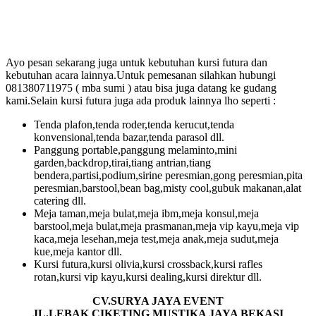
Ayo pesan sekarang juga untuk kebutuhan kursi futura dan
kebutuhan acara lainnya.Untuk pemesanan silahkan hubungi
081380711975 ( mba sumi ) atau bisa juga datang ke gudang
kami.Selain kursi futura juga ada produk lainnya lho seperti :
Tenda plafon,tenda roder,tenda kerucut,tenda
konvensional,tenda bazar,tenda parasol dll.
Panggung portable,panggung melaminto,mini
garden,backdrop,tirai,tiang antrian,tiang
bendera,partisi,podium,sirine peresmian,gong peresmian,pita
peresmian,barstool,bean bag,misty cool,gubuk makanan,alat
catering dll.
Meja taman,meja bulat,meja ibm,meja konsul,meja
barstool,meja bulat,meja prasmanan,meja vip kayu,meja vip
kaca,meja lesehan,meja test,meja anak,meja sudut,meja
kue,meja kantor dll.
Kursi futura,kursi olivia,kursi crossback,kursi rafles
rotan,kursi vip kayu,kursi dealing,kursi direktur dll.
CV.SURYA JAYA EVENT
JL.LEBAK CIKETING MUSTIKA JAYA BEKASI