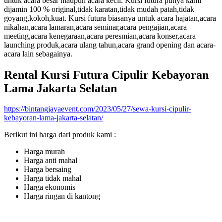
untuk acara besar maupun acara kecil. Kursi futura punya kami
dijamin 100 % original,tidak karatan,tidak mudah patah,tidak
goyang,kokoh,kuat. Kursi futura biasanya untuk acara hajatan,acara
nikahan,acara lamaran,acara seminar,acara pengajian,acara
meeting,acara kenegaraan,acara peresmian,acara konser,acara
launching produk,acara ulang tahun,acara grand opening dan acara-
acara lain sebagainya.
Rental Kursi Futura Cipulir Kebayoran
Lama Jakarta Selatan
https://bintangjayaevent.com/2023/05/27/sewa-kursi-cipulir-
kebayoran-lama-jakarta-selatan/
Berikut ini harga dari produk kami :
Harga murah
Harga anti mahal
Harga bersaing
Harga tidak mahal
Harga ekonomis
Harga ringan di kantong