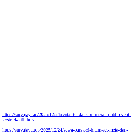
https://suryajaya.in/2025/12/24/rental-tenda-serut-merah-putih-event-
kostrad-jatiluhur/
https://suryajaya.top/2025/12/24/sewa-barstool-hitam-set-meja-dan-