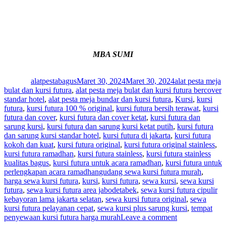
MBA SUMI
Author
Posted
Categories
on
alatpestabagus
Maret 30, 2024
Maret 30, 2024
alat pesta meja
bulat dan kursi futura
,
alat pesta meja bulat dan kursi futura bercover
standar hotel
,
alat pesta meja bundar dan kursi futura
,
Kursi
,
kursi
futura
,
kursi futura 100 % original
,
kursi futura bersih terawat
,
kursi
futura dan cover
,
kursi futura dan cover ketat
,
kursi futura dan
sarung kursi
,
kursi futura dan sarung kursi ketat putih
,
kursi futura
dan sarung kursi standar hotel
,
kursi futura di jakarta
,
kursi futura
kokoh dan kuat
,
kursi futura original
,
kursi futura original stainless
,
kursi futura ramadhan
,
kursi futura stainless
,
kursi futura stainless
kualitas bagus
,
kursi futura untuk acara ramadhan
,
kursi futura untuk
Tags
perlengkapan acara ramadhan
gudang sewa kursi futura murah
,
harga sewa kursi futura
,
kursi
,
kursi futura
,
sewa kursi
,
sewa kursi
futura
,
sewa kursi futura area jabodetabek
,
sewa kursi futura cipulir
kebayoran lama jakarta selatan
,
sewa kursi futura original
,
sewa
kursi futura pelayanan cepat
,
sewa kursi plus sarung kursi
,
tempat
on
penyewaan kursi futura harga murah
Leave a comment
Sewa