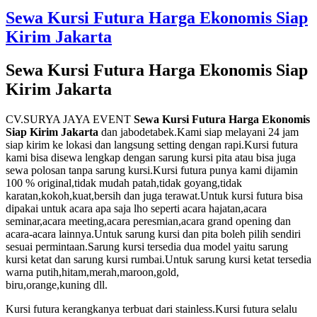
Kursi
Sewa Kursi Futura Harga Ekonomis Siap
Futura
Kirim Jakarta
Cipulir
Kebayoran
Lama
Sewa Kursi Futura Harga Ekonomis Siap
Jakarta
Kirim Jakarta
Selatan
CV.SURYA JAYA EVENT
Sewa Kursi Futura Harga Ekonomis
Siap Kirim Jakarta
dan jabodetabek.Kami siap melayani 24 jam
siap kirim ke lokasi dan langsung setting dengan rapi.Kursi futura
kami bisa disewa lengkap dengan sarung kursi pita atau bisa juga
sewa polosan tanpa sarung kursi.Kursi futura punya kami dijamin
100 % original,tidak mudah patah,tidak goyang,tidak
karatan,kokoh,kuat,bersih dan juga terawat.Untuk kursi futura bisa
dipakai untuk acara apa saja lho seperti acara hajatan,acara
seminar,acara meeting,acara peresmian,acara grand opening dan
acara-acara lainnya.Untuk sarung kursi dan pita boleh pilih sendiri
sesuai permintaan.Sarung kursi tersedia dua model yaitu sarung
kursi ketat dan sarung kursi rumbai.Untuk sarung kursi ketat tersedia
warna putih,hitam,merah,maroon,gold,
biru,orange,kuning dll.
Kursi futura kerangkanya terbuat dari stainless.Kursi futura selalu