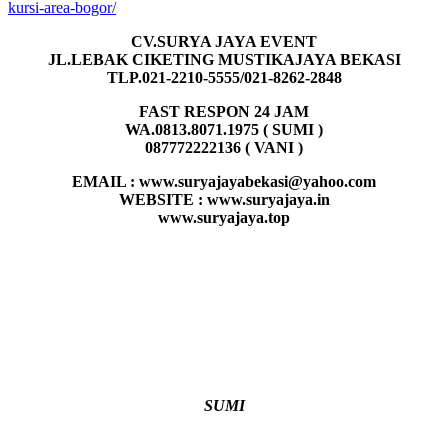
kursi-area-bogor/
CV.SURYA JAYA EVENT
JL.LEBAK CIKETING MUSTIKAJAYA BEKASI
TLP.021-2210-5555/021-8262-2848
FAST RESPON 24 JAM
WA.0813.8071.1975 ( SUMI )
087772222136 ( VANI )
EMAIL : www.suryajayabekasi@yahoo.com
WEBSITE : www.suryajaya.in
www.suryajaya.top
SUMI
Author
Posted
Categor
on