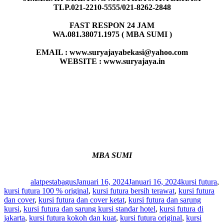
TLP.021-2210-5555/021-8262-2848
FAST RESPON 24 JAM
WA.081.38071.1975 ( MBA SUMI )
EMAIL : www.suryajayabekasi@yahoo.com
WEBSITE : www.suryajaya.in
MBA SUMI
Author
Posted
Categories
on
alatpestabagus
Januari 16, 2024
Januari 16, 2024
kursi futura
,
kursi futura 100 % original
,
kursi futura bersih terawat
,
kursi futura
dan cover
,
kursi futura dan cover ketat
,
kursi futura dan sarung
kursi
,
kursi futura dan sarung kursi standar hotel
,
kursi futura di
jakarta
,
kursi futura kokoh dan kuat
,
kursi futura original
,
kursi