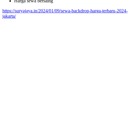
Harga sewa bersaing
https://suryajaya.in/2024/01/09/sewa-backdrop-harga-terbaru-2024-
jakarta/