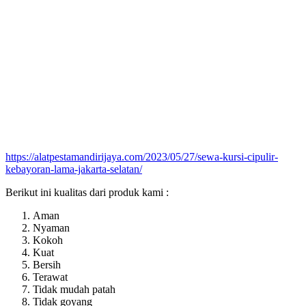
https://alatpestamandirijaya.com/2023/05/27/sewa-kursi-cipulir-
kebayoran-lama-jakarta-selatan/
Berikut ini kualitas dari produk kami :
Aman
Nyaman
Kokoh
Kuat
Bersih
Terawat
Tidak mudah patah
Tidak goyang