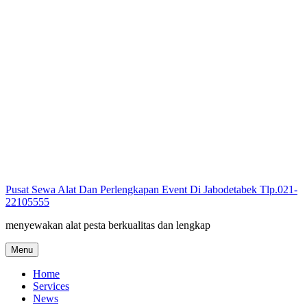
Skip
to
content
Pusat Sewa Alat Dan Perlengkapan Event Di Jabodetabek Tlp.021-
22105555
menyewakan alat pesta berkualitas dan lengkap
Menu
Home
Services
News