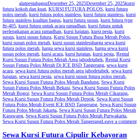
alatpestabagus
Desember 25, 2025
Desember 25, 2025
kursi
futura kokoh dan kuat
,
KURSI FUTURA POLOS
,
kursi futura
polos merah
,
kursi futura polos stainless
,
kursi futura stainless
,
kursi
futura stainless kualitas bagus
,
kursi futura susun
,
kursi futura type
ftr-405
,
kursi futura untuk acara ramadhan
,
kursi futura untuk
perlengkapan acara ramadhan
,
kursi hajatan
,
kursi pesta
,
kursi
susun
,
kursi susun futura
,
Kursi Susun Futura Busa Merah Polos
,
Tags
kursi susun polos merah
,
kursi susun stainless
harga sewa kursi
futura polos merah
,
harga sewa kursi stainless
,
harga sewa kursi
susun polos merah
,
kursi acara
,
kursi hajatan
,
kursi pesta
,
Rental
Kursi Susun Futura Polos Merah Area jabodetabek
,
Rental Kursi
Susun Futura Polos Merah Di ICE BSD Tangerang
,
sewa kursi
acara
,
sewa kursi futura polos merah area jabodetabek
,
sewa kursi
hajatan
,
sewa kursi pesta
,
sewa kursi susun futura polos merah
,
Sewa Kursi Susun Futura Polos Merah Bandung
,
Sewa Kursi
Susun Futura Polos Merah Bekasi
,
Sewa Kursi Susun Futura Polos
Merah Bogor
,
Sewa Kursi Susun Futura Polos Merah Cikarang
,
Sewa Kursi Susun Futura Polos Merah Depok
,
Sewa Kursi Susun
Futura Polos Merah Event ICE BSD Tangerang
,
Sewa Kursi Susun
Futura Polos Merah Jakarta
,
Sewa Kursi Susun Futura Polos Merah
Karawang
,
Sewa Kursi Susun Futura Polos Merah Purwakarta
,
o
Sewa Kursi Susun Futura Polos Merah Tangerang
Leave a comment
S
K
Sewa Kursi Futura Cipulir Kebayoran
S