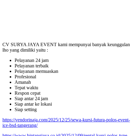
CV SURYA JAYA EVENT kami mempunyai banyak keunggulan
lho yang dimiliki yaitu :
Pelayanan 24 jam
Pelayanan terbaik
Pelayanan memuaskan
Profesional
Amanah
Tepat waktu
Respon cepat
Siap antar 24 jam
Siap antar ke lokasi
Siap setting
https://vendorinaja.com/2025/12/25/sewa-kursi-futura-polos-event-
ice-bsd-tangerang/
https://www.bintangjaya.co.id/2025/12/09/rental-kursi-polos-type-