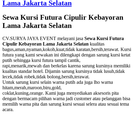
Lama Jakarta Selatan
F
P
M
Sewa Kursi Futura Cipulir Kebayoran
D
Lama Jakarta Selatan
I
B
T
CV.SURYA JAYA EVENT melayani jasa
Sewa Kursi Futura
Cipulir Kebayoran Lama Jakarta Selatan
kualitas
bagus,aman,nyaman,kokoh,kuat,tidak karatan,bersih,terawat. Kursi
futura yang kami sewakan ini dilengkapi dengan sarung kursi ketat
putih sehingga kursi futura tampil cantik,
rapi,menarik,mewah dan berkelas karena sarung kursinya memiliki
kualitas standar hotel. Dijamin sarung kursinya tidak lusuh,tidak
lecek,tidak robek,tidak bolong,bersih,terawat.
Untuk sarung kursi selain warna putih ada juga lho warna
hitam,merah,maroon,biru,gold,
coklat,kuning,orange. Kami juga menyediakan aksesoris pita
dengan bermacam pilihan warna jadi customer atau pelanggan bisa
memilih warna pita dan sarung kursi sesuai selera atau sesuai tema
acara.