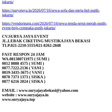
jakarta/
https://suryajaya.in/2026/07/16/sewa-sofa-dan-meja-hpl-putih-
jakarta/
https://vendorinaja.com/2026/07/16/sewa-tenda-serut-merah-putih-
event-bpjs-cempaka-putih-jakarta/
CV.SURYA JAYA EVENT
JL.LEBAK CIKETING MUSTIKAJAYA BEKASI
TLP.021-2210-5555/021-8262-2848
FAST RESPON 24 JAM
WA.081380711975 ( SUMI )
0812 8888 4575 ( SUMI )
0877.7222.2136 ( VANI )
0819-3435-3675 ( VANI )
0878 7373 1373 ( SISKA )
0877 6216 2024 ( SISKA )
EMAIL : www.suryajayabekasi@yahoo.com
website : www.suryajaya.in
www.suryajaya.top