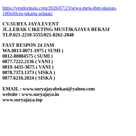
https://vendorinaja.com/2026/07/23/sewa-meja-ibm-ukuran-
180x60cm-jakarta-selatan/
CV.SURYA JAYA EVENT
JL.LEBAK CIKETING MUSTIKAJAYA BEKASI
TLP.021-2210-5555/021-8262-2848
FAST RESPON 24 JAM
WA.0813-8071-1975 ( SUMI )
0812-88884575 ( SUMI )
0877.7222.2136 ( VANI )
0819-3435-3675 ( VANI )
0878.7373.1373 ( SISKA )
0877.6216.2024 ( SISKA )
EMAIL : www.suryajayabekasi@yahoo.com
website : www.suryajaya.in
www.suryajaya.top