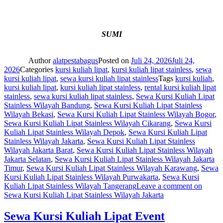
SUMI
Author
alatpestabagus
Posted on
Juli 24, 2026
Juli 24,
2026
Categories
kursi kuliah lipat
,
kursi kuliah lipat stainless
,
sewa
kursi kuliah lipat
,
sewa kursi kuliah lipat stainless
Tags
kursi kuliah
,
kursi kuliah lipat
,
kursi kuliah lipat stainless
,
rental kursi kuliah lipat
stainless
,
sewa kursi kuliah lipat stainless
,
Sewa Kursi Kuliah Lipat
Stainless Wilayah Bandung
,
Sewa Kursi Kuliah Lipat Stainless
Wilayah Bekasi
,
Sewa Kursi Kuliah Lipat Stainless Wilayah Bogor
,
Sewa Kursi Kuliah Lipat Stainless Wilayah Cikarang
,
Sewa Kursi
Kuliah Lipat Stainless Wilayah Depok
,
Sewa Kursi Kuliah Lipat
Stainless Wilayah Jakarta
,
Sewa Kursi Kuliah Lipat Stainless
Wilayah Jakarta Barat
,
Sewa Kursi Kuliah Lipat Stainless Wilayah
Jakarta Selatan
,
Sewa Kursi Kuliah Lipat Stainless Wilayah Jakarta
Timur
,
Sewa Kursi Kuliah Lipat Stainless Wilayah Karawang
,
Sewa
Kursi Kuliah Lipat Stainless Wilayah Purwakarta
,
Sewa Kursi
Kuliah Lipat Stainless Wilayah Tangerang
Leave a comment
on
Sewa Kursi Kuliah Lipat Stainless Wilayah Jakarta
Sewa Kursi Kuliah Lipat Event