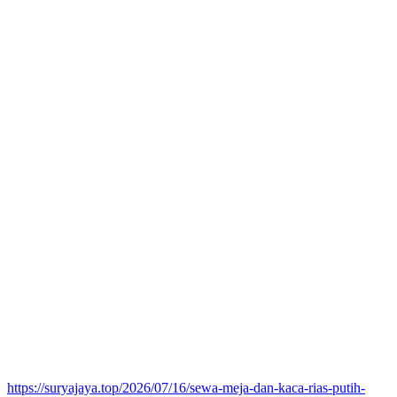
https://suryajaya.top/2026/07/16/sewa-meja-dan-kaca-rias-putih-