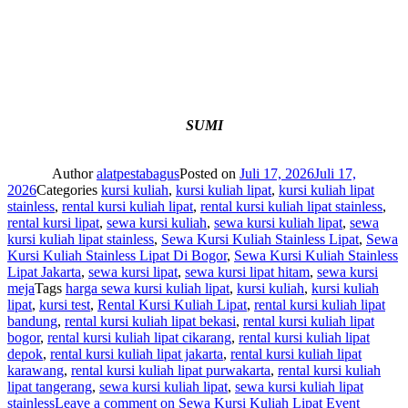
SUMI
Author
alatpestabagus
Posted on
Juli 17, 2026
Juli 17,
2026
Categories
kursi kuliah
,
kursi kuliah lipat
,
kursi kuliah lipat
stainless
,
rental kursi kuliah lipat
,
rental kursi kuliah lipat stainless
,
rental kursi lipat
,
sewa kursi kuliah
,
sewa kursi kuliah lipat
,
sewa
kursi kuliah lipat stainless
,
Sewa Kursi Kuliah Stainless Lipat
,
Sewa
Kursi Kuliah Stainless Lipat Di Bogor
,
Sewa Kursi Kuliah Stainless
Lipat Jakarta
,
sewa kursi lipat
,
sewa kursi lipat hitam
,
sewa kursi
meja
Tags
harga sewa kursi kuliah lipat
,
kursi kuliah
,
kursi kuliah
lipat
,
kursi test
,
Rental Kursi Kuliah Lipat
,
rental kursi kuliah lipat
bandung
,
rental kursi kuliah lipat bekasi
,
rental kursi kuliah lipat
bogor
,
rental kursi kuliah lipat cikarang
,
rental kursi kuliah lipat
depok
,
rental kursi kuliah lipat jakarta
,
rental kursi kuliah lipat
karawang
,
rental kursi kuliah lipat purwakarta
,
rental kursi kuliah
lipat tangerang
,
sewa kursi kuliah lipat
,
sewa kursi kuliah lipat
stainless
Leave a comment
on Sewa Kursi Kuliah Lipat Event