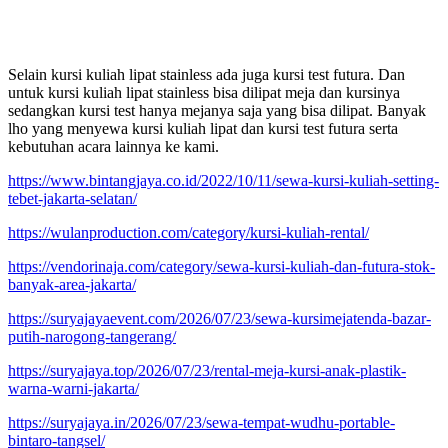
Selain kursi kuliah lipat stainless ada juga kursi test futura. Dan
untuk kursi kuliah lipat stainless bisa dilipat meja dan kursinya
sedangkan kursi test hanya mejanya saja yang bisa dilipat. Banyak
lho yang menyewa kursi kuliah lipat dan kursi test futura serta
kebutuhan acara lainnya ke kami.
https://www.bintangjaya.co.id/2022/10/11/sewa-kursi-kuliah-setting-
tebet-jakarta-selatan/
https://wulanproduction.com/category/kursi-kuliah-rental/
https://vendorinaja.com/category/sewa-kursi-kuliah-dan-futura-stok-
banyak-area-jakarta/
https://suryajayaevent.com/2026/07/23/sewa-kursimejatenda-bazar-
putih-narogong-tangerang/
https://suryajaya.top/2026/07/23/rental-meja-kursi-anak-plastik-
warna-warni-jakarta/
https://suryajaya.in/2026/07/23/sewa-tempat-wudhu-portable-
bintaro-tangsel/