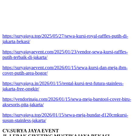
https://suryajaya.top/2025/05/27/sewa-kursi-royal-raffles-putih-di-
jakarta-bekasi/
https://suryajayaevent.com/2025/01/23/vendor-sewa-kursi-raffles-
putih-terbaik-di-jakarta/
https://suryajayaevent.com/2026/01/15/sewa-kursi-dan-meja-ibm-
cover-putih-area-bogor/
https://suryajaya.in/2026/01/15/rental-kursi-test-futura-stainless-
jakarta-free-ongkir/
https://vendorinaja.com/2026/01/15/sewa-meja-barstool-cover-biru-
aksesoris-pita-jakarta/
https://suryajaya.top/2026/01/15/sewa-meja-bundar-d120cmkursi-
susun-stainless-jakarta/
CV.SURYA JAYA EVENT