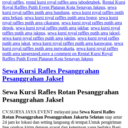
royal raffles
,
rental kursi royal raffles area jabodetabek
,
Rental Kursi
Royal Raffles Putih Event Plataran Kota Senayan Jakpus
,
sewa
kursi royal raffles putih area bandung
,
sewa kursi royal raffles putih
area bekasi
,
sewa kursi royal raffles putih area bogor
,
sewa kursi
royal raffles putih area cikarang
,
sewa kursi royal raffles putih area
depok
,
sewa kursi royal raffles putih area jakbar
,
sewa kursi royal
raffles putih area jakpus
,
sewa kursi royal raffles putih area jaksel
,
sewa kursi royal raffles putih area jaktim
,
sewa kursi royal raffles
putih area jakut
,
sewa kursi royal raffles putih area karawang
,
sewa
kursi royal raffles putih area purwakarta
,
sewa kursi royal raffles
putih area tangerang
Leave a comment
on Rental Kursi Royal
Raffles Putih Event Plataran Kota Senayan Jakpus
Sewa Kursi Rafles Pesanggrahan
Pesanggrahan Jaksel
Sewa Kursi Rafles Rotan Pesanggrahan
Pesanggrahan Jaksel
CV.SURYA JAYA EVENT melayani jasa
Sewa Kursi Rafles
Rotan Pesanggrahan Pesanggrahan Jakarta Selatan
siap antar
24 jam ke lokasi dan setting langsung di tempat.Untuk pengiriman
free ongkos kirim dengan syarat dan ketentuan yang berlaku.Bagi