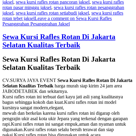
jaksel
,
sewa kursi rafles rotan pancoran jaksel
,
sewa kursi rafles
rotan pasar minggu jaksel
,
sewa kursi rafles rotan pesanggrahan
jaksel
,
sewa kursi rafles rotan setiabudi jaksel
,
sewa kursi rafles
rotan tebet jaksel
Leave a comment
on Sewa Kursi Rafles
Pesanggrahan Pesanggrahan Jaksel
Sewa Kursi Rafles Rotan Di Jakarta
Selatan Kualitas Terbaik
Sewa Kursi Rafles Rotan Di Jakarta
Selatan Kualitas Terbaik
CV.SURYA JAYA EVENT
Sewa Kursi Rafles Rotan Di Jakarta
Selatan Kualitas Terbaik
harga murah siap kirim 24 jam area
JABODETABEK dan sekitarnya.
Kursi rafles rotan ini terbuat dari kayu jati asli yang kualitasnya
bagus sehingga kokoh dan kuat.Kursi rafles rotan ini model
kursinya sangat modern,elegant,
mewah dan berkelas karena kursi rafles rotan ini digarap oleh
pengrajin ukir asal kota ukir Jepara yang terkenal dengan garapan
rapi.Kursi rafles rotan ini sangat empuk,aman dan nyaman untuk
digunakan.Kursi rafles rotan selalu bersih terawat dan siap
pakai.Kursi rafles rotan bisa digunakan untuk acara