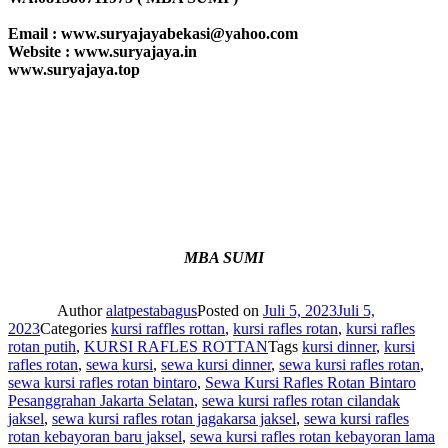
Email : www.suryajayabekasi@yahoo.com
Website : www.suryajaya.in
www.suryajaya.top
MBA SUMI
Author
alatpestabagus
Posted on
Juli 5, 2023
Juli 5,
2023
Categories
kursi raffles rottan
,
kursi rafles rotan
,
kursi rafles
rotan putih
,
KURSI RAFLES ROTTAN
Tags
kursi dinner
,
kursi
rafles rotan
,
sewa kursi
,
sewa kursi dinner
,
sewa kursi rafles rotan
,
sewa kursi rafles rotan bintaro
,
Sewa Kursi Rafles Rotan Bintaro
Pesanggrahan Jakarta Selatan
,
sewa kursi rafles rotan cilandak
jaksel
,
sewa kursi rafles rotan jagakarsa jaksel
,
sewa kursi rafles
rotan kebayoran baru jaksel
,
sewa kursi rafles rotan kebayoran lama