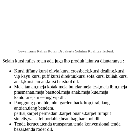
Sewa Kursi Rafles Rotan Di Jakarta Selatan Kualitas Terbaik
Selain kursi rafles rotan ada juga lho produk lainnya diantaranya :
Kursi tiffany,kursi olivia,kursi crossback,kursi dealing,kursi
vip kayu,kursi puff,kursi direktur,kursi sofa,kursi kuliah,kursi
anak,kursi taman,kursi barstool dll.
Meja taman,meja kotak,meja bundar,meja test,meja ibm,meja
prasmanan,meja barstool,meja anak,meja kue,meja
kantor,meja meeting vip dll.
Panggung portable,mini garden,backdrop,tirai,tiang
antrian,tiang bendera,
partisi,karpet permadani,karpet buana,karpet rumput
sintetis,wastafel portable,bean bag,barstool dll.
Tenda kerucut,tenda transparan,tenda konvensional,tenda
bazar,tenda roder dll.