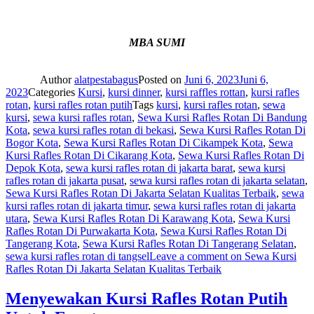
MBA SUMI
Author
alatpestabagus
Posted on
Juni 6, 2023
Juni 6,
2023
Categories
Kursi
,
kursi dinner
,
kursi raffles rottan
,
kursi rafles
rotan
,
kursi rafles rotan putih
Tags
kursi
,
kursi rafles rotan
,
sewa
kursi
,
sewa kursi rafles rotan
,
Sewa Kursi Rafles Rotan Di Bandung
Kota
,
sewa kursi rafles rotan di bekasi
,
Sewa Kursi Rafles Rotan Di
Bogor Kota
,
Sewa Kursi Rafles Rotan Di Cikampek Kota
,
Sewa
Kursi Rafles Rotan Di Cikarang Kota
,
Sewa Kursi Rafles Rotan Di
Depok Kota
,
sewa kursi rafles rotan di jakarta barat
,
sewa kursi
rafles rotan di jakarta pusat
,
sewa kursi rafles rotan di jakarta selatan
,
Sewa Kursi Rafles Rotan Di Jakarta Selatan Kualitas Terbaik
,
sewa
kursi rafles rotan di jakarta timur
,
sewa kursi rafles rotan di jakarta
utara
,
Sewa Kursi Rafles Rotan Di Karawang Kota
,
Sewa Kursi
Rafles Rotan Di Purwakarta Kota
,
Sewa Kursi Rafles Rotan Di
Tangerang Kota
,
Sewa Kursi Rafles Rotan Di Tangerang Selatan
,
sewa kursi rafles rotan di tangsel
Leave a comment
on Sewa Kursi
Rafles Rotan Di Jakarta Selatan Kualitas Terbaik
Menyewakan Kursi Rafles Rotan Putih