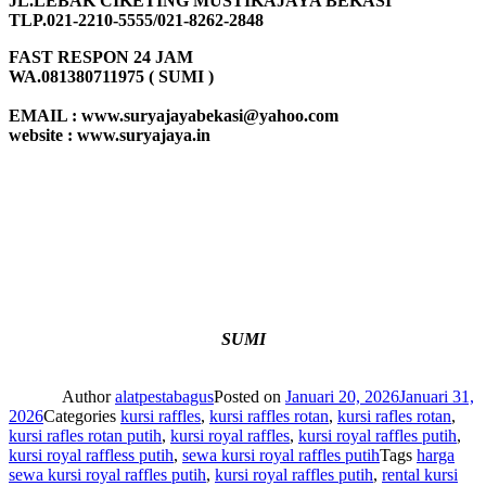
JL.LEBAK CIKETING MUSTIKAJAYA BEKASI
TLP.021-2210-5555/021-8262-2848
FAST RESPON 24 JAM
WA.081380711975 ( SUMI )
EMAIL : www.suryajayabekasi@yahoo.com
website : www.suryajaya.in
SUMI
Author
alatpestabagus
Posted on
Januari 20, 2026
Januari 31,
2026
Categories
kursi raffles
,
kursi raffles rotan
,
kursi rafles rotan
,
kursi rafles rotan putih
,
kursi royal raffles
,
kursi royal raffles putih
,
kursi royal raffless putih
,
sewa kursi royal raffles putih
Tags
harga
sewa kursi royal raffles putih
,
kursi royal raffles putih
,
rental kursi