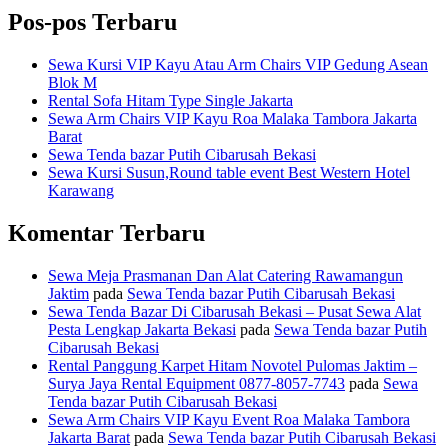
Pos-pos Terbaru
Sewa Kursi VIP Kayu Atau Arm Chairs VIP Gedung Asean
Blok M
Rental Sofa Hitam Type Single Jakarta
Sewa Arm Chairs VIP Kayu Roa Malaka Tambora Jakarta
Barat
Sewa Tenda bazar Putih Cibarusah Bekasi
Sewa Kursi Susun,Round table event Best Western Hotel
Karawang
Komentar Terbaru
Sewa Meja Prasmanan Dan Alat Catering Rawamangun
Jaktim
pada
Sewa Tenda bazar Putih Cibarusah Bekasi
Sewa Tenda Bazar Di Cibarusah Bekasi – Pusat Sewa Alat
Pesta Lengkap Jakarta Bekasi
pada
Sewa Tenda bazar Putih
Cibarusah Bekasi
Rental Panggung Karpet Hitam Novotel Pulomas Jaktim –
Surya Jaya Rental Equipment 0877-8057-7743
pada
Sewa
Tenda bazar Putih Cibarusah Bekasi
Sewa Arm Chairs VIP Kayu Event Roa Malaka Tambora
Jakarta Barat
pada
Sewa Tenda bazar Putih Cibarusah Bekasi