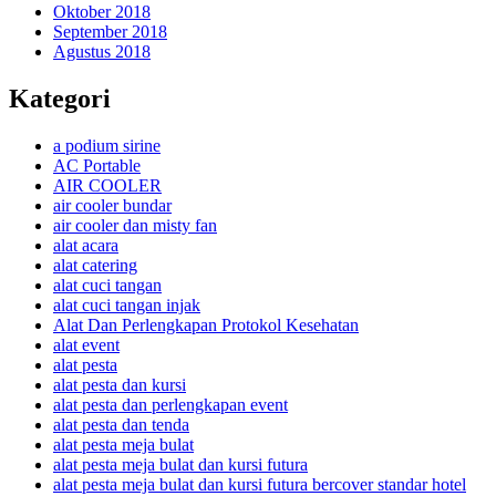
Oktober 2018
September 2018
Agustus 2018
Kategori
a podium sirine
AC Portable
AIR COOLER
air cooler bundar
air cooler dan misty fan
alat acara
alat catering
alat cuci tangan
alat cuci tangan injak
Alat Dan Perlengkapan Protokol Kesehatan
alat event
alat pesta
alat pesta dan kursi
alat pesta dan perlengkapan event
alat pesta dan tenda
alat pesta meja bulat
alat pesta meja bulat dan kursi futura
alat pesta meja bulat dan kursi futura bercover standar hotel