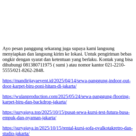
Ayo pesan panggung sekarang juga supaya kami langsung
menyiapkan dan langsung kirim ke lokasi. Untuk pengiriman bebas
ongkir dengan syarat dan ketentuan yang berlaku. Kontak yang bisa
dihubungi 081380711975 ( sumi ) atau nomor kantor 021-2210-
5555/021-8262-2848.
https://mandirijayaevent.id/2025/04/14/sewa-panggung-indoor-out-
door-karpet-biru-poni-hitam-di-jakarta/
https://wulanproduction.com/2025/05/24/sewa-panggung-flooring-
karpet-biru-dan-backdrop-jakarta/
https://suryajaya.top/2025/10/15/pusat-sewa-kursi-test-futura-busa-
empuk-dan-nyaman-jakarta/
https://suryajaya.in/2025/10/15/rental-kursi-sofa-ovalkotakretro-dan-
studio-jakarta/