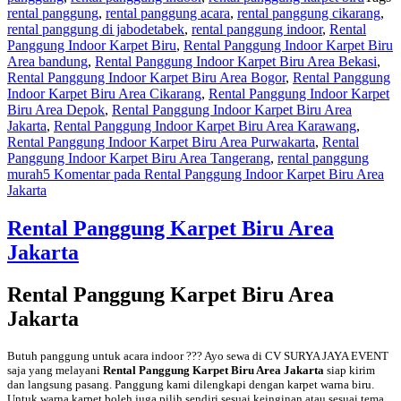
rental panggung
,
rental panggung acara
,
rental panggung cikarang
,
rental panggung di jabodetabek
,
rental panggung indoor
,
Rental
Panggung Indoor Karpet Biru
,
Rental Panggung Indoor Karpet Biru
Area bandung
,
Rental Panggung Indoor Karpet Biru Area Bekasi
,
Rental Panggung Indoor Karpet Biru Area Bogor
,
Rental Panggung
Indoor Karpet Biru Area Cikarang
,
Rental Panggung Indoor Karpet
Biru Area Depok
,
Rental Panggung Indoor Karpet Biru Area
Jakarta
,
Rental Panggung Indoor Karpet Biru Area Karawang
,
Rental Panggung Indoor Karpet Biru Area Purwakarta
,
Rental
Panggung Indoor Karpet Biru Area Tangerang
,
rental panggung
murah
5 Komentar
pada Rental Panggung Indoor Karpet Biru Area
Jakarta
Rental Panggung Karpet Biru Area
Jakarta
Rental Panggung Karpet Biru Area
Jakarta
Butuh panggung untuk acara indoor ??? Ayo sewa di CV SURYA JAYA EVENT
saja yang melayani
Rental Panggung Karpet Biru Area Jakarta
siap kirim
dan langsung pasang. Panggung kami dilengkapi dengan karpet warna biru.
Untuk warna karpet boleh juga pilih sendiri sesuai keinginan atau sesuai tema