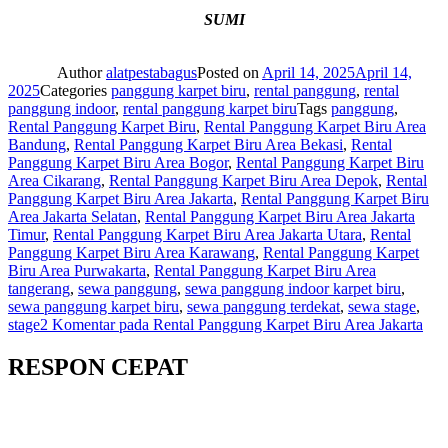
SUMI
Author
alatpestabagus
Posted on
April 14, 2025
April 14,
2025
Categories
panggung karpet biru
,
rental panggung
,
rental
panggung indoor
,
rental panggung karpet biru
Tags
panggung
,
Rental Panggung Karpet Biru
,
Rental Panggung Karpet Biru Area
Bandung
,
Rental Panggung Karpet Biru Area Bekasi
,
Rental
Panggung Karpet Biru Area Bogor
,
Rental Panggung Karpet Biru
Area Cikarang
,
Rental Panggung Karpet Biru Area Depok
,
Rental
Panggung Karpet Biru Area Jakarta
,
Rental Panggung Karpet Biru
Area Jakarta Selatan
,
Rental Panggung Karpet Biru Area Jakarta
Timur
,
Rental Panggung Karpet Biru Area Jakarta Utara
,
Rental
Panggung Karpet Biru Area Karawang
,
Rental Panggung Karpet
Biru Area Purwakarta
,
Rental Panggung Karpet Biru Area
tangerang
,
sewa panggung
,
sewa panggung indoor karpet biru
,
sewa panggung karpet biru
,
sewa panggung terdekat
,
sewa stage
,
stage
2 Komentar
pada Rental Panggung Karpet Biru Area Jakarta
RESPON CEPAT