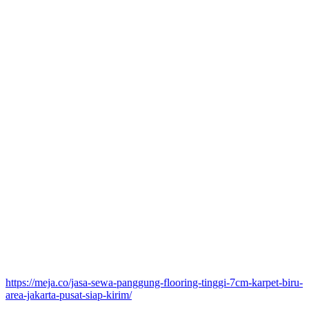
https://meja.co/jasa-sewa-panggung-flooring-tinggi-7cm-karpet-biru-
area-jakarta-pusat-siap-kirim/