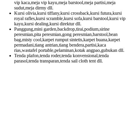
vip kaca,meja vip kayu,meja barstool,meja partisi,meja
sudut,meja dirmy dll.
Kursi olivia,kursi tiffany,kursi crossback,kursi futura,kursi
royal rafles,kursi scramble,kursi sofa,kursi barstool,kursi vip
kayu,kursi dealing,kursi direktur dll.
Panggung,mini garden,backdrop,tirai,podium,sirine
peresmian,pita peresmian,gong peresmian,barstool,bean
bag,misty cool,karpet rumput sintetis,karpet buana,karpet
permadani,tiang antrian,tiang bendera,partisi,kaca
rias,wastafel portable,pelaminan,kotak angpao,gubukan dll.
Tenda plafon,tenda roder,tenda konvensional,tenda
parasol,tenda transparan,tenda sail cloth tent dll.