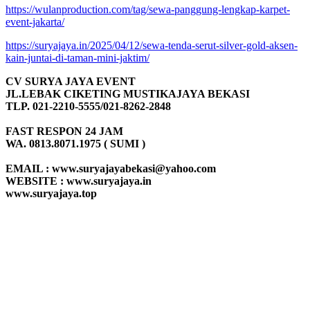
https://wulanproduction.com/tag/sewa-panggung-lengkap-karpet-
event-jakarta/
https://suryajaya.in/2025/04/12/sewa-tenda-serut-silver-gold-aksen-
kain-juntai-di-taman-mini-jaktim/
CV SURYA JAYA EVENT
JL.LEBAK CIKETING MUSTIKAJAYA BEKASI
TLP. 021-2210-5555/021-8262-2848
FAST RESPON 24 JAM
WA. 0813.8071.1975 ( SUMI )
EMAIL : www.suryajayabekasi@yahoo.com
WEBSITE : www.suryajaya.in
www.suryajaya.top