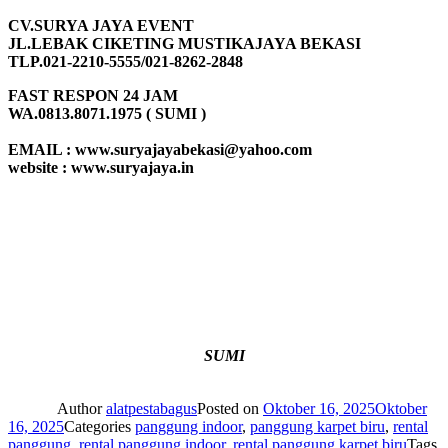
CV.SURYA JAYA EVENT
JL.LEBAK CIKETING MUSTIKAJAYA BEKASI
TLP.021-2210-5555/021-8262-2848
FAST RESPON 24 JAM
WA.0813.8071.1975 ( SUMI )
EMAIL : www.suryajayabekasi@yahoo.com
website : www.suryajaya.in
SUMI
Author
alatpestabagus
Posted on
Oktober 16, 2025
Oktober
16, 2025
Categories
panggung indoor
,
panggung karpet biru
,
rental
panggung
,
rental panggung indoor
,
rental panggung karpet biru
Tags