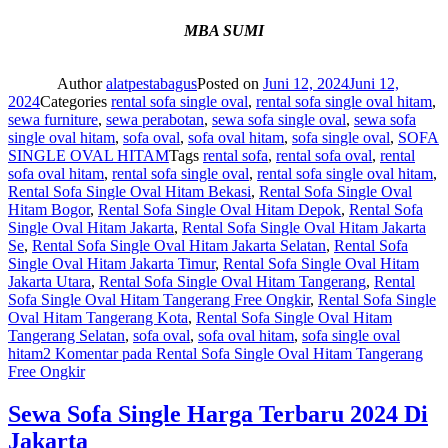
MBA SUMI
Author
alatpestabagus
Posted on
Juni 12, 2024
Juni 12,
2024
Categories
rental sofa single oval
,
rental sofa single oval hitam
,
sewa furniture
,
sewa perabotan
,
sewa sofa single oval
,
sewa sofa
single oval hitam
,
sofa oval
,
sofa oval hitam
,
sofa single oval
,
SOFA
SINGLE OVAL HITAM
Tags
rental sofa
,
rental sofa oval
,
rental
sofa oval hitam
,
rental sofa single oval
,
rental sofa single oval hitam
,
Rental Sofa Single Oval Hitam Bekasi
,
Rental Sofa Single Oval
Hitam Bogor
,
Rental Sofa Single Oval Hitam Depok
,
Rental Sofa
Single Oval Hitam Jakarta
,
Rental Sofa Single Oval Hitam Jakarta
Se
,
Rental Sofa Single Oval Hitam Jakarta Selatan
,
Rental Sofa
Single Oval Hitam Jakarta Timur
,
Rental Sofa Single Oval Hitam
Jakarta Utara
,
Rental Sofa Single Oval Hitam Tangerang
,
Rental
Sofa Single Oval Hitam Tangerang Free Ongkir
,
Rental Sofa Single
Oval Hitam Tangerang Kota
,
Rental Sofa Single Oval Hitam
Tangerang Selatan
,
sofa oval
,
sofa oval hitam
,
sofa single oval
hitam
2 Komentar
pada Rental Sofa Single Oval Hitam Tangerang
Free Ongkir
Sewa Sofa Single Harga Terbaru 2024 Di
Jakarta