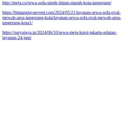
http://meja.co/sewa-sofa-single-hitam-murah-kota-tangerang/
https://bintangjayaevent.com/2024/05/21/layanan-sewa-sofa-oval-
mewah-area-tangerang-kota/layanan-sewa-sofa-oval-mewah-area-
tangerang-kota1/
https://suryajaya.in/2024/06/10/sewa-meja-kursi-jakarta-selatan-
layanan-24-jam/