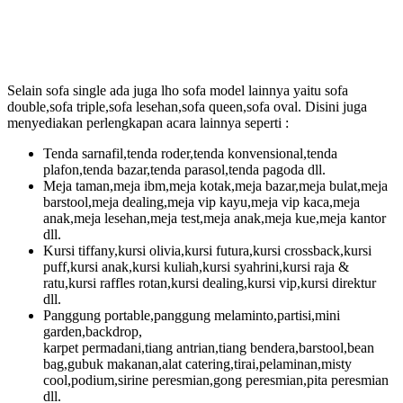
Selain sofa single ada juga lho sofa model lainnya yaitu sofa
double,sofa triple,sofa lesehan,sofa queen,sofa oval. Disini juga
menyediakan perlengkapan acara lainnya seperti :
Tenda sarnafil,tenda roder,tenda konvensional,tenda
plafon,tenda bazar,tenda parasol,tenda pagoda dll.
Meja taman,meja ibm,meja kotak,meja bazar,meja bulat,meja
barstool,meja dealing,meja vip kayu,meja vip kaca,meja
anak,meja lesehan,meja test,meja anak,meja kue,meja kantor
dll.
Kursi tiffany,kursi olivia,kursi futura,kursi crossback,kursi
puff,kursi anak,kursi kuliah,kursi syahrini,kursi raja &
ratu,kursi raffles rotan,kursi dealing,kursi vip,kursi direktur
dll.
Panggung portable,panggung melaminto,partisi,mini
garden,backdrop,
karpet permadani,tiang antrian,tiang bendera,barstool,bean
bag,gubuk makanan,alat catering,tirai,pelaminan,misty
cool,podium,sirine peresmian,gong peresmian,pita peresmian
dll.