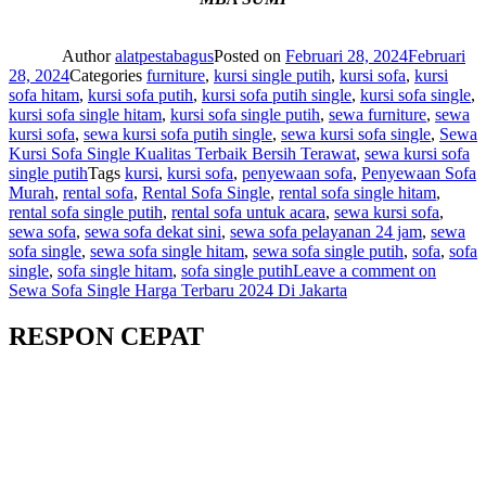
Author
alatpestabagus
Posted on
Februari 28, 2024
Februari
28, 2024
Categories
furniture
,
kursi single putih
,
kursi sofa
,
kursi
sofa hitam
,
kursi sofa putih
,
kursi sofa putih single
,
kursi sofa single
,
kursi sofa single hitam
,
kursi sofa single putih
,
sewa furniture
,
sewa
kursi sofa
,
sewa kursi sofa putih single
,
sewa kursi sofa single
,
Sewa
Kursi Sofa Single Kualitas Terbaik Bersih Terawat
,
sewa kursi sofa
single putih
Tags
kursi
,
kursi sofa
,
penyewaan sofa
,
Penyewaan Sofa
Murah
,
rental sofa
,
Rental Sofa Single
,
rental sofa single hitam
,
rental sofa single putih
,
rental sofa untuk acara
,
sewa kursi sofa
,
sewa sofa
,
sewa sofa dekat sini
,
sewa sofa pelayanan 24 jam
,
sewa
sofa single
,
sewa sofa single hitam
,
sewa sofa single putih
,
sofa
,
sofa
single
,
sofa single hitam
,
sofa single putih
Leave a comment
on
Sewa Sofa Single Harga Terbaru 2024 Di Jakarta
RESPON CEPAT