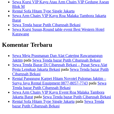
Sewa Kursi VIP Kayu Atau Arm Chairs VIP Gedung Asean
Blok M
Rental Sofa Hitam Type Single Jakarta
Sewa Arm Chairs VIP Kayu Roa Malaka Tambora Jakarta
Barat
Sewa Tenda bazar Putih Cibarusah Bekasi
Sewa Kursi Susun,Round table event Best Western Hotel
Karawang
Komentar Terbaru
Sewa Meja Prasmanan Dan Alat Catering Rawamangun
Jaktim
pada
Sewa Tenda bazar Putih Cibarusah Bekasi
Sewa Tenda Bazar Di Cibarusah Bekasi – Pusat Sewa Alat
Pesta Lengkap Jakarta Bekasi
pada
Sewa Tenda bazar Putih
Cibarusah Bekasi
Rental Panggung Karpet Hitam Novotel Pulomas Jaktim –
Surya Jaya Rental Equipment 0877-8057-7743
pada
Sewa
Tenda bazar Putih Cibarusah Bekasi
Sewa Arm Chairs VIP Kayu Event Roa Malaka Tambora
Jakarta Barat
pada
Sewa Tenda bazar Putih Cibarusah Bekasi
Rental Sofa Hitam Type Single Jakarta
pada
Sewa Tenda
bazar Putih Cibarusah Bekasi