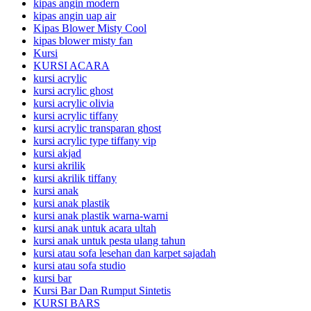
kipas angin modern
kipas angin uap air
Kipas Blower Misty Cool
kipas blower misty fan
Kursi
KURSI ACARA
kursi acrylic
kursi acrylic ghost
kursi acrylic olivia
kursi acrylic tiffany
kursi acrylic transparan ghost
kursi acrylic type tiffany vip
kursi akjad
kursi akrilik
kursi akrilik tiffany
kursi anak
kursi anak plastik
kursi anak plastik warna-warni
kursi anak untuk acara ultah
kursi anak untuk pesta ulang tahun
kursi atau sofa lesehan dan karpet sajadah
kursi atau sofa studio
kursi bar
Kursi Bar Dan Rumput Sintetis
KURSI BARS