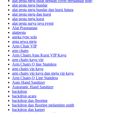
alat pesta meja bulat dengan cover berstandar hote;
alat pesta meja bundar
alat pesta meja bundar dan kursi futura
alat pesta meja dan kursi
alat pesta meja kursi
alat pesta surya jaya event
Alat Prasmanan
alatpesta
aneka type sofa
arga sewa meja
Arm Chair VIP
arm chairs
Arm Chairs Atau Kursi VIP Kayu
arm chairs kayu vip
Arm Chairs Q line Stainless
arm chairs vip kayu
arm chairs vip kayu dan meja vip kayu
Arm Chairs,Q Line Stainless
Auto Hand Sanitizer
Automatic Hand Sanitizer
backdrop
backdrop acara
backdrop dan flooring
backdrop dan flooring melaminto putih
backdrop dan karpet