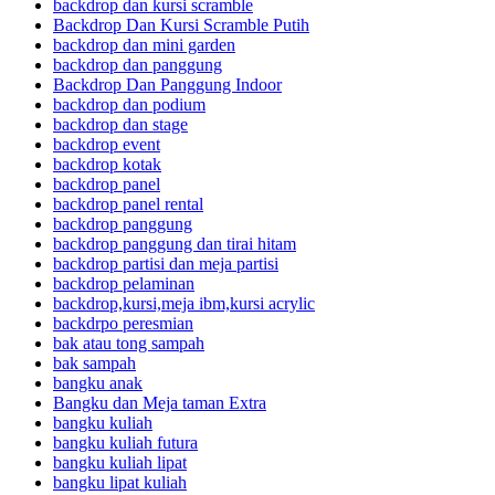
backdrop dan kursi scramble
Backdrop Dan Kursi Scramble Putih
backdrop dan mini garden
backdrop dan panggung
Backdrop Dan Panggung Indoor
backdrop dan podium
backdrop dan stage
backdrop event
backdrop kotak
backdrop panel
backdrop panel rental
backdrop panggung
backdrop panggung dan tirai hitam
backdrop partisi dan meja partisi
backdrop pelaminan
backdrop,kursi,meja ibm,kursi acrylic
backdrpo peresmian
bak atau tong sampah
bak sampah
bangku anak
Bangku dan Meja taman Extra
bangku kuliah
bangku kuliah futura
bangku kuliah lipat
bangku lipat kuliah