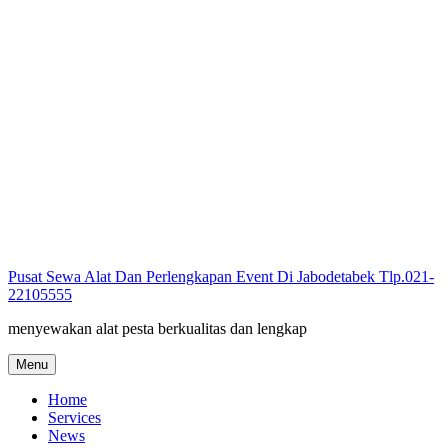
Skip
to
content
Pusat Sewa Alat Dan Perlengkapan Event Di Jabodetabek Tlp.021-
22105555
menyewakan alat pesta berkualitas dan lengkap
Menu
Home
Services
News