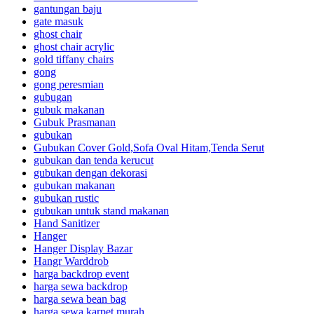
gantungan baju
gate masuk
ghost chair
ghost chair acrylic
gold tiffany chairs
gong
gong peresmian
gubugan
gubuk makanan
Gubuk Prasmanan
gubukan
Gubukan Cover Gold,Sofa Oval Hitam,Tenda Serut
gubukan dan tenda kerucut
gubukan dengan dekorasi
gubukan makanan
gubukan rustic
gubukan untuk stand makanan
Hand Sanitizer
Hanger
Hanger Display Bazar
Hangr Warddrob
harga backdrop event
harga sewa backdrop
harga sewa bean bag
harga sewa karpet murah