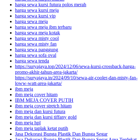
harga sewa kursi futura polos merah
harga sewa kursi meja
harga sewa kursi vip
harga sewa meja
harga sewa meja ibm terbaru
harga sewa meja kotak
harga sewa misty cool
harga sewa misty fan
harga sewa panggung
harga sewa sofa oval
harga sewa tenda
https://suryajaya.top/2024/12/06/sewa-kursi-crossback-harga-
promo-akhir-tahun-area-jakarta/
https://suryajaya.in/2024/09/10/sewa-air-cooler-dan-misty-fan-
loww-watt-area-jakarta/
ibm meja
ibm meja cover hitam
IBM MEJA COVER PUTIH
ibm meja cover stretch hitam
ibm meja dan kursi futura
ibm meja dan kursi tiffany gold
ibm meja hpl
ibm meja taplak ketat putih
Jasa Dekorasi Bunga Plastik Dan Bunga Segar
Jasa Dekorasi Bunga Plastik Dan Bunga Segar Area Terdekat