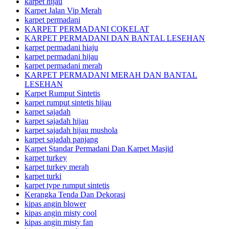
karpet hijau
Karpet Jalan Vip Merah
karpet permadani
KARPET PERMADANI COKELAT
KARPET PERMADANI DAN BANTAL LESEHAN
karpet permadani hiaju
karpet permadani hijau
karpet permadani merah
KARPET PERMADANI MERAH DAN BANTAL
LESEHAN
Karpet Rumput Sintetis
karpet rumput sintetis hijau
karpet sajadah
karpet sajadah hijau
karpet sajadah hijau mushola
karpet sajadah panjang
Karpet Standar Permadani Dan Karpet Masjid
karpet turkey
karpet turkey merah
karpet turki
karpet type rumput sintetis
Kerangka Tenda Dan Dekorasi
kipas angin blower
kipas angin misty cool
kipas angin misty fan