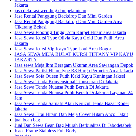
Jakarta
jasa dekorasi wedding dan pelaminan
Jasa Rental Panggung Backdrop Dan Mini Garden
Jasa Rental Panggung Backdrop Dan Mini Garden Area
Cikarang Bekasi
Jasa Sewa Flooring Tinggi 7cm Karpet Hitam area Jakarta
Jasa Sewa Kursi Type Olivia Kayu Gold Dan Putih Area
Jakarta
Jasa Sewa Kursi Vip Kayu Type Loui Area Bogor
JASA SEWA MEJA BULAT KURSI TIFFANY VIP KAYU
JAKARTA
Jasa sewa Meja Ibm Beragam Ukuran Area Sawangan Depok
Jasa Sewa Partisi Hitam type R8 Harga Permeter Area Jakarta
Jasa Sewa Sofa Queen Putih Kaki Kayu Kuningan Jaksel
Jasa Sewa Tenda Konvensional Transparan Di Jakarta
Jasa Sewa Tenda Nuansa Putih Bersih Di Jakarta
Jasa Sewa Tenda Nuansa Putih Bersih Di Jakarta Layanan 24
Jam
Jasa Sewa Tenda Sarnafil Atau Kerucut Tenda Bazar Roder
jakarta
Jasa Sewa Tirai Hitam Dan Meja Cover Hitam Ancol Jakut
jual bean bag
Jual Dan Sewa Bean Bag Murah Berkualitas Di Jabodetabek
Kaca Frame Stainless Full Body