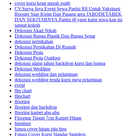
cover kursi ketat merah putih
CV.Surya Jaya Event Sewa Partisi R8 Untuk Vaksinasi
Booster Siap Kirim Dan Pasang area JABODETABEK
DAN SEKITARNYA.Partisi r8 yang kami sewa kan ini
sangat kokoh
Dekorasi Akad Nikah
Dekorasi Bunga Plastik Dan Bunga Segar
dekorasi pernikahan
Dekorasi Pernikahan Di Rumah
Dekorasi Pesta
Dekorasi Pesta Outdoor
dekorasi ulang tahun backdrop kursi dan bunga
Dekorasi Wedding
dekorasi wedding dan pelaminan
dekorasi wedding tenda kursi meja pelaminan
event
flip chart
flipchart
flooring
flooring dan backdrop
flooring karpet abu-abu
Flooring Tinggi 7cm Karpet Hitam
furniture
futura cover hitam pita biru
Futura Cover Kursi Standar Stainless