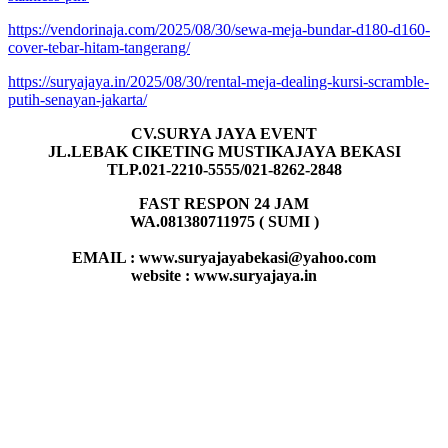
https://vendorinaja.com/2025/08/30/sewa-meja-bundar-d180-d160-
cover-tebar-hitam-tangerang/
https://suryajaya.in/2025/08/30/rental-meja-dealing-kursi-scramble-
putih-senayan-jakarta/
CV.SURYA JAYA EVENT
JL.LEBAK CIKETING MUSTIKAJAYA BEKASI
TLP.021-2210-5555/021-8262-2848
FAST RESPON 24 JAM
WA.081380711975 ( SUMI )
EMAIL : www.suryajayabekasi@yahoo.com
website : www.suryajaya.in