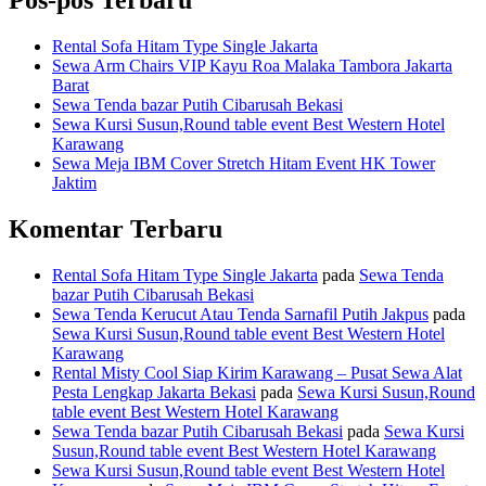
Pos-pos Terbaru
Rental Sofa Hitam Type Single Jakarta
Sewa Arm Chairs VIP Kayu Roa Malaka Tambora Jakarta
Barat
Sewa Tenda bazar Putih Cibarusah Bekasi
Sewa Kursi Susun,Round table event Best Western Hotel
Karawang
Sewa Meja IBM Cover Stretch Hitam Event HK Tower
Jaktim
Komentar Terbaru
Rental Sofa Hitam Type Single Jakarta
pada
Sewa Tenda
bazar Putih Cibarusah Bekasi
Sewa Tenda Kerucut Atau Tenda Sarnafil Putih Jakpus
pada
Sewa Kursi Susun,Round table event Best Western Hotel
Karawang
Rental Misty Cool Siap Kirim Karawang – Pusat Sewa Alat
Pesta Lengkap Jakarta Bekasi
pada
Sewa Kursi Susun,Round
table event Best Western Hotel Karawang
Sewa Tenda bazar Putih Cibarusah Bekasi
pada
Sewa Kursi
Susun,Round table event Best Western Hotel Karawang
Sewa Kursi Susun,Round table event Best Western Hotel