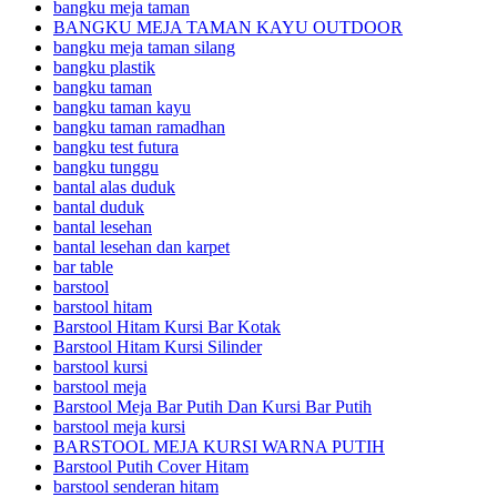
bangku meja taman
BANGKU MEJA TAMAN KAYU OUTDOOR
bangku meja taman silang
bangku plastik
bangku taman
bangku taman kayu
bangku taman ramadhan
bangku test futura
bangku tunggu
bantal alas duduk
bantal duduk
bantal lesehan
bantal lesehan dan karpet
bar table
barstool
barstool hitam
Barstool Hitam Kursi Bar Kotak
Barstool Hitam Kursi Silinder
barstool kursi
barstool meja
Barstool Meja Bar Putih Dan Kursi Bar Putih
barstool meja kursi
BARSTOOL MEJA KURSI WARNA PUTIH
Barstool Putih Cover Hitam
barstool senderan hitam