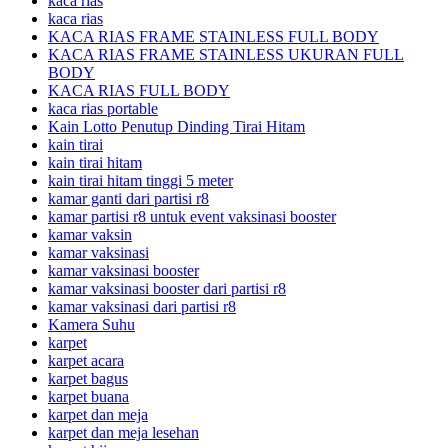
kaca rias
kaca rias
KACA RIAS FRAME STAINLESS FULL BODY
KACA RIAS FRAME STAINLESS UKURAN FULL
BODY
KACA RIAS FULL BODY
kaca rias portable
Kain Lotto Penutup Dinding Tirai Hitam
kain tirai
kain tirai hitam
kain tirai hitam tinggi 5 meter
kamar ganti dari partisi r8
kamar partisi r8 untuk event vaksinasi booster
kamar vaksin
kamar vaksinasi
kamar vaksinasi booster
kamar vaksinasi booster dari partisi r8
kamar vaksinasi dari partisi r8
Kamera Suhu
karpet
karpet acara
karpet bagus
karpet buana
karpet dan meja
karpet dan meja lesehan