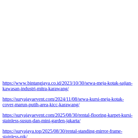
https://www.bintangjaya.co.id/2023/10/30/sewa-meja-kotak-sajian-
kawasan-industri-mitra-karawang/
https://suryajayaevent.com/2024/11/08/sewa-kursi-meja-kotak-
cover-marun-putih-area-kicc-karawang/
https://suryajayaevent.com/2025/08/30/rental-flooring-karpet-kursi-
stainless-susun-dan-mini-garden-jakarta/
https://suryajaya.top/2025/08/30/rental-standing-mirror-frame-
stainless-pik/