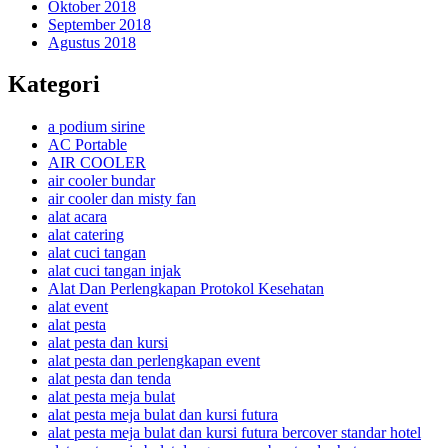
Oktober 2018
September 2018
Agustus 2018
Kategori
a podium sirine
AC Portable
AIR COOLER
air cooler bundar
air cooler dan misty fan
alat acara
alat catering
alat cuci tangan
alat cuci tangan injak
Alat Dan Perlengkapan Protokol Kesehatan
alat event
alat pesta
alat pesta dan kursi
alat pesta dan perlengkapan event
alat pesta dan tenda
alat pesta meja bulat
alat pesta meja bulat dan kursi futura
alat pesta meja bulat dan kursi futura bercover standar hotel