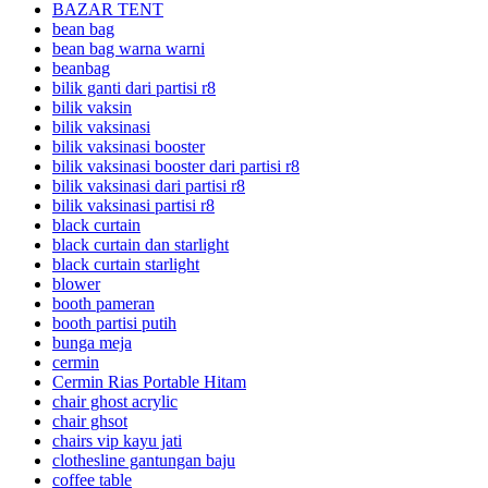
BAZAR TENT
bean bag
bean bag warna warni
beanbag
bilik ganti dari partisi r8
bilik vaksin
bilik vaksinasi
bilik vaksinasi booster
bilik vaksinasi booster dari partisi r8
bilik vaksinasi dari partisi r8
bilik vaksinasi partisi r8
black curtain
black curtain dan starlight
black curtain starlight
blower
booth pameran
booth partisi putih
bunga meja
cermin
Cermin Rias Portable Hitam
chair ghost acrylic
chair ghsot
chairs vip kayu jati
clothesline gantungan baju
coffee table