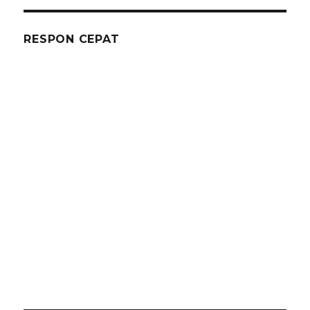
Lesehan
Lipat
Murah
RESPON CEPAT
Area
Jakarta
Layanan
24
Jam