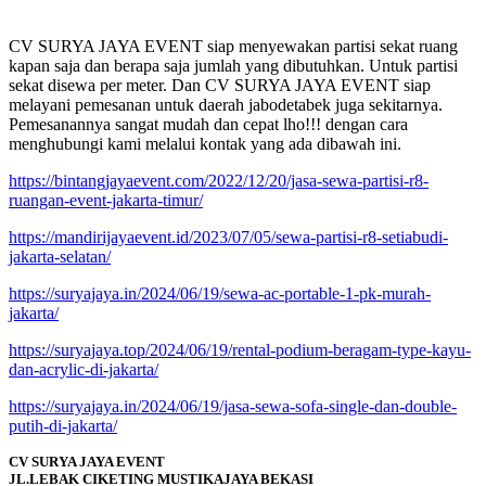
CV SURYA JAYA EVENT siap menyewakan partisi sekat ruang
kapan saja dan berapa saja jumlah yang dibutuhkan. Untuk partisi
sekat disewa per meter. Dan CV SURYA JAYA EVENT siap
melayani pemesanan untuk daerah jabodetabek juga sekitarnya.
Pemesanannya sangat mudah dan cepat lho!!! dengan cara
menghubungi kami melalui kontak yang ada dibawah ini.
https://bintangjayaevent.com/2022/12/20/jasa-sewa-partisi-r8-
ruangan-event-jakarta-timur/
https://mandirijayaevent.id/2023/07/05/sewa-partisi-r8-setiabudi-
jakarta-selatan/
https://suryajaya.in/2024/06/19/sewa-ac-portable-1-pk-murah-
jakarta/
https://suryajaya.top/2024/06/19/rental-podium-beragam-type-kayu-
dan-acrylic-di-jakarta/
https://suryajaya.in/2024/06/19/jasa-sewa-sofa-single-dan-double-
putih-di-jakarta/
CV SURYA JAYA EVENT
JL.LEBAK CIKETING MUSTIKAJAYA BEKASI