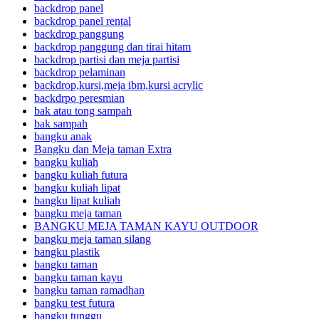
backdrop panel
backdrop panel rental
backdrop panggung
backdrop panggung dan tirai hitam
backdrop partisi dan meja partisi
backdrop pelaminan
backdrop,kursi,meja ibm,kursi acrylic
backdrpo peresmian
bak atau tong sampah
bak sampah
bangku anak
Bangku dan Meja taman Extra
bangku kuliah
bangku kuliah futura
bangku kuliah lipat
bangku lipat kuliah
bangku meja taman
BANGKU MEJA TAMAN KAYU OUTDOOR
bangku meja taman silang
bangku plastik
bangku taman
bangku taman kayu
bangku taman ramadhan
bangku test futura
bangku tunggu