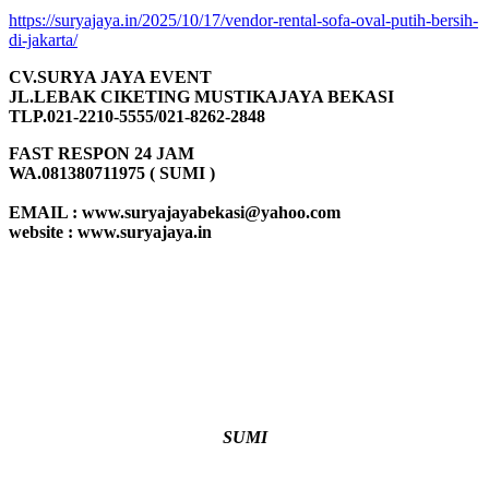
https://suryajaya.in/2025/10/17/vendor-rental-sofa-oval-putih-bersih-
di-jakarta/
CV.SURYA JAYA EVENT
JL.LEBAK CIKETING MUSTIKAJAYA BEKASI
TLP.021-2210-5555/021-8262-2848
FAST RESPON 24 JAM
WA.081380711975 ( SUMI )
EMAIL : www.suryajayabekasi@yahoo.com
website : www.suryajaya.in
SUMI