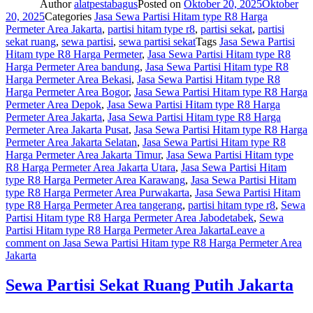
Author
alatpestabagus
Posted on
Oktober 20, 2025
Oktober
20, 2025
Categories
Jasa Sewa Partisi Hitam type R8 Harga
Permeter Area Jakarta
,
partisi hitam type r8
,
partisi sekat
,
partisi
sekat ruang
,
sewa partisi
,
sewa partisi sekat
Tags
Jasa Sewa Partisi
Hitam type R8 Harga Permeter
,
Jasa Sewa Partisi Hitam type R8
Harga Permeter Area bandung
,
Jasa Sewa Partisi Hitam type R8
Harga Permeter Area Bekasi
,
Jasa Sewa Partisi Hitam type R8
Harga Permeter Area Bogor
,
Jasa Sewa Partisi Hitam type R8 Harga
Permeter Area Depok
,
Jasa Sewa Partisi Hitam type R8 Harga
Permeter Area Jakarta
,
Jasa Sewa Partisi Hitam type R8 Harga
Permeter Area Jakarta Pusat
,
Jasa Sewa Partisi Hitam type R8 Harga
Permeter Area Jakarta Selatan
,
Jasa Sewa Partisi Hitam type R8
Harga Permeter Area Jakarta Timur
,
Jasa Sewa Partisi Hitam type
R8 Harga Permeter Area Jakarta Utara
,
Jasa Sewa Partisi Hitam
type R8 Harga Permeter Area Karawang
,
Jasa Sewa Partisi Hitam
type R8 Harga Permeter Area Purwakarta
,
Jasa Sewa Partisi Hitam
type R8 Harga Permeter Area tangerang
,
partisi hitam type r8
,
Sewa
Partisi Hitam type R8 Harga Permeter Area Jabodetabek
,
Sewa
Partisi Hitam type R8 Harga Permeter Area Jakarta
Leave a
comment
on Jasa Sewa Partisi Hitam type R8 Harga Permeter Area
Jakarta
Sewa Partisi Sekat Ruang Putih Jakarta