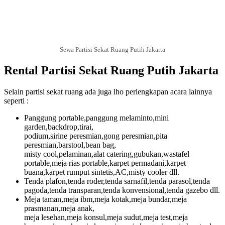
Sewa Partisi Sekat Ruang Putih Jakarta
Rental Partisi Sekat Ruang Putih Jakarta
Selain partisi sekat ruang ada juga lho perlengkapan acara lainnya
seperti :
Panggung portable,panggung melaminto,mini
garden,backdrop,tirai,
podium,sirine peresmian,gong peresmian,pita
peresmian,barstool,bean bag,
misty cool,pelaminan,alat catering,gubukan,wastafel
portable,meja rias portable,karpet permadani,karpet
buana,karpet rumput sintetis,AC,misty cooler dll.
Tenda plafon,tenda roder,tenda sarnafil,tenda parasol,tenda
pagoda,tenda transparan,tenda konvensional,tenda gazebo dll.
Meja taman,meja ibm,meja kotak,meja bundar,meja
prasmanan,meja anak,
meja lesehan,meja konsul,meja sudut,meja test,meja