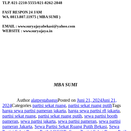
TLP. 021-2210-5555/021-8262-2848
FAST RESPON 24 JAM
WA. 0813.807.11975 ( MBA SUMI )
EMAIL : www.suryajayabekasi@yahoo.com
WEBSITE : www.suryajaya.in
MBA SUMI
Author
alatpestabagus
Posted on
Juni 21, 2024
Juni 21,
2024
Categories
partisi sekat ruang
,
partisi sekat ruang putih
Tags
harga sewa partisi pameran jakarta
,
harga sewa partisi r8 jakarta
,
partisi sekat ruang
,
partisi sekat ruang putih
,
sewa partisi booth
pameran
,
sewa partisi jakarta
,
sewa partisi pameran
,
sewa partisi
pameran Jakarta
,
Sewa Partisi Sekat Ruang Putih Bekasi
,
Sewa