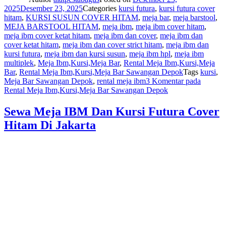
2025
Desember 23, 2025
Categories
kursi futura
,
kursi futura cover
hitam
,
KURSI SUSUN COVER HITAM
,
meja bar
,
meja barstool
,
MEJA BARSTOOL HITAM
,
meja ibm
,
meja ibm cover hitam
,
meja ibm cover ketat hitam
,
meja ibm dan cover
,
meja ibm dan
cover ketat hitam
,
meja ibm dan cover strict hitam
,
meja ibm dan
kursi futura
,
meja ibm dan kursi susun
,
meja ibm hpl
,
meja ibm
multiplek
,
Meja Ibm,Kursi,Meja Bar
,
Rental Meja Ibm,Kursi,Meja
Bar
,
Rental Meja Ibm,Kursi,Meja Bar Sawangan Depok
Tags
kursi
,
Meja Bar Sawangan Depok
,
rental meja ibm
3 Komentar
pada
Rental Meja Ibm,Kursi,Meja Bar Sawangan Depok
Sewa Meja IBM Dan Kursi Futura Cover
Hitam Di Jakarta