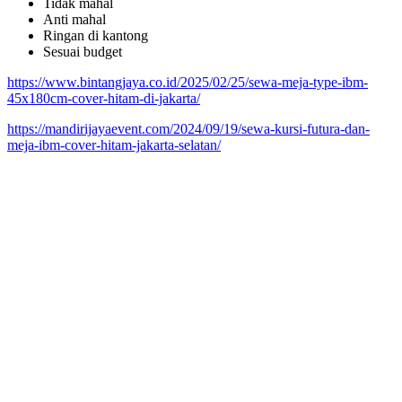
Tidak mahal
Anti mahal
Ringan di kantong
Sesuai budget
https://www.bintangjaya.co.id/2025/02/25/sewa-meja-type-ibm-
45x180cm-cover-hitam-di-jakarta/
https://mandirijayaevent.com/2024/09/19/sewa-kursi-futura-dan-
meja-ibm-cover-hitam-jakarta-selatan/