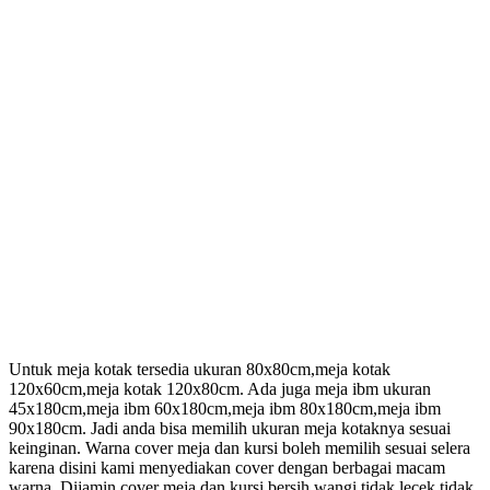
Untuk meja kotak tersedia ukuran 80x80cm,meja kotak
120x60cm,meja kotak 120x80cm. Ada juga meja ibm ukuran
45x180cm,meja ibm 60x180cm,meja ibm 80x180cm,meja ibm
90x180cm. Jadi anda bisa memilih ukuran meja kotaknya sesuai
keinginan. Warna cover meja dan kursi boleh memilih sesuai selera
karena disini kami menyediakan cover dengan berbagai macam
warna. Dijamin cover meja dan kursi bersih,wangi,tidak lecek,tidak