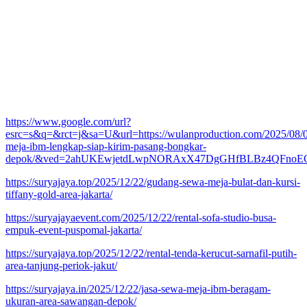
https://www.google.com/url?
esrc=s&q=&rct=j&sa=U&url=https://wulanproduction.com/2025/08/08
meja-ibm-lengkap-siap-kirim-pasang-bongkar-
depok/&ved=2ahUKEwjetdLwpNORAxX47DgGHfBLBz4QFnoE
https://suryajaya.top/2025/12/22/gudang-sewa-meja-bulat-dan-kursi-
tiffany-gold-area-jakarta/
https://suryajayaevent.com/2025/12/22/rental-sofa-studio-busa-
empuk-event-puspomal-jakarta/
https://suryajaya.top/2025/12/22/rental-tenda-kerucut-sarnafil-putih-
area-tanjung-periok-jakut/
https://suryajaya.in/2025/12/22/jasa-sewa-meja-ibm-beragam-
ukuran-area-sawangan-depok/