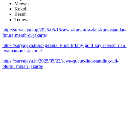
Mewah
Kokoh
Bersih
Terawat
http://suryajaya.top/2025/05/15/sewa-kursi-test-dan-kursi-standar-
futura-merah-di-jakarta/
https://suryajaya.top/tag/rental-kursi-tiffany-gold-kayu-bersih-dan-
nyaman-area-jakarta/
https://suryajaya.in/2025/05/22/sewa-queue-line-standing-tali-
bludru-merah-jakarta/