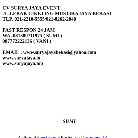
CV SURYA JAYA EVENT
JL.LEBAK CIKETING MUSTIKAJAYA BEKASI
TLP. 021-2210-5555/021-8262-2848
FAST RESPON 24 JAM
WA. 081380711975 ( SUMI )
087772222136 ( VANI )
EMAIL : www.suryajayabekasi@yahoo.com
www.suryajaya.in
www.suryajaya.top
SUMI
Author
alatpestabagus
Posted on
Desember 23,