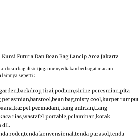
a dan bean bag disini juga menyediakan berbagai macam
lainnya seperti :
arden,backdrop,tirai,podium,sirine peresmian,pita
peresmian,barstool,bean bag,misty cool,karpet rumpu
 buana,karpet permadani,tiang antrian,tiang
,kaca rias,wastafel portable,pelaminan,kotak
dll.
nda roder,tenda konvensional,tenda parasol,tenda