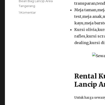
Bean Bag Lancip Area
transparan,tenda
Tangerang
Meja taman,meja
pada
1 Komentar
test,meja anak,
Sewa
Kursi
kayu,meja barsto
Futura
Kursi olivia,kur
Dan
rafles,kursi scr
Bean
Bag
dealing,kursi di
Lancip
Area
Jakarta
Rental K
Lancip A
Untuk harga sewany