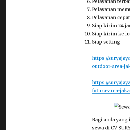
Pelayanan terba
Pelayanan mem
Pelayanan cepat
Siap kirim 24 j
Siap kirim ke l
Siap setting
https://suryaja
outdoor-area-ja
https://suryaja
futura-area-jaka
Bagi anda yang 
sewa di CV SURY