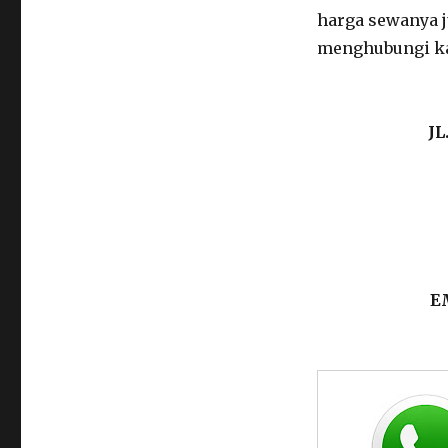
harga sewanya j
menghubungi kam
J
E