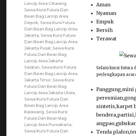
Lancip Area Cikarang
,
Aman
Sewa Kursi Futura Dan
Nyaman
Bean Bag Lancip Area
Empuk
Depok
,
Sewa Kursi Futura
Dan Bean Bag Lancip Area
Bersih
Jakarta
,
Sewa Kursi Futura
Terawat
Dan Bean Bag Lancip Area
Jakarta Pusat
,
Sewa Kursi
Futura Dan Bean Bag
Lancip Area Jakarta
Selatan
,
Sewa Kursi Futura
Selain kursi futur
Dan Bean Bag Lancip Area
perlengkapan acara 
Jakarta Timur
,
Sewa Kursi
Futura Dan Bean Bag
Panggung,mini g
Lancip Area Jakarta Utara
,
peresmian,gong 
Sewa Kursi Futura Dan
Bean Bag Lancip Area
sintetis,karpet
Karawang
,
Sewa Kursi
bendera,partisi
Futura Dan Bean Bag
angpao,gubukan 
Lancip Area Purwakarta
,
Sewa Kursi Futura Dan
Tenda plafon,te