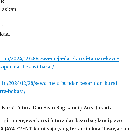
ik
uaskan
am
okasi
ya.top/2024/12/28/sewa-meja-dan-kursi-taman-kayu-
kapermai-bekasi-barat/
ya.in/2024/12/28/sewa-meja-bundar-besar-dan-kursi-
rta-bekasi/
ingin menyewa kursi futura dan bean bag lancip ayo
A JAYA EVENT kami saja yang terjamin kualitasnya dan