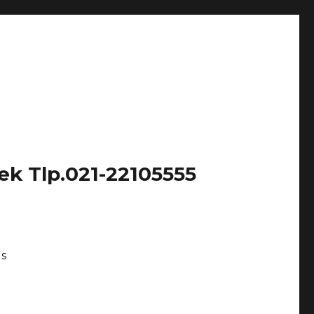
k Tlp.021-22105555
Us