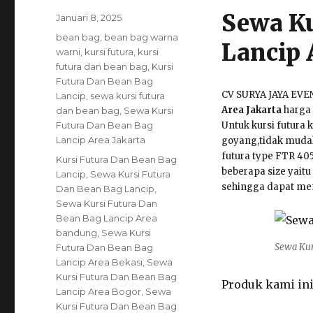
Sewa Ku
Posted
Januari 8, 2025
on
Categories
bean bag
,
bean bag warna
Lancip 
warni
,
kursi futura
,
kursi
futura dan bean bag
,
Kursi
Futura Dan Bean Bag
CV SURYA JAYA EVE
Lancip
,
sewa kursi futura
Area Jakarta
harga 
dan bean bag
,
Sewa Kursi
Futura Dan Bean Bag
Untuk kursi futura 
Lancip Area Jakarta
goyang,tidak mudah
futura type FTR 405
Tags
Kursi Futura Dan Bean Bag
beberapa size yaitu
Lancip
,
Sewa Kursi Futura
sehingga dapat me
Dan Bean Bag Lancip
,
Sewa Kursi Futura Dan
Bean Bag Lancip Area
bandung
,
Sewa Kursi
Sewa Kur
Futura Dan Bean Bag
Lancip Area Bekasi
,
Sewa
Kursi Futura Dan Bean Bag
Produk kami ini
Lancip Area Bogor
,
Sewa
Kursi Futura Dan Bean Bag