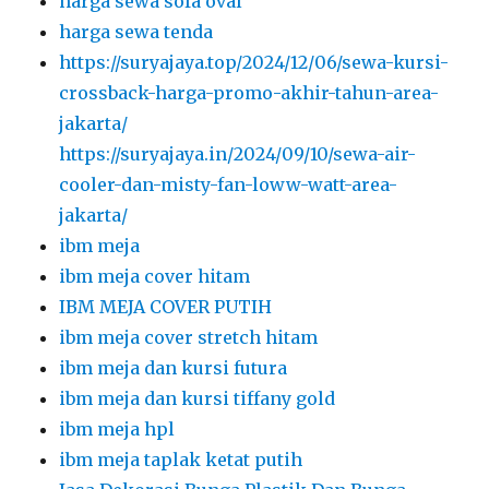
harga sewa sofa oval
harga sewa tenda
https://suryajaya.top/2024/12/06/sewa-kursi-
crossback-harga-promo-akhir-tahun-area-
jakarta/
https://suryajaya.in/2024/09/10/sewa-air-
cooler-dan-misty-fan-loww-watt-area-
jakarta/
ibm meja
ibm meja cover hitam
IBM MEJA COVER PUTIH
ibm meja cover stretch hitam
ibm meja dan kursi futura
ibm meja dan kursi tiffany gold
ibm meja hpl
ibm meja taplak ketat putih