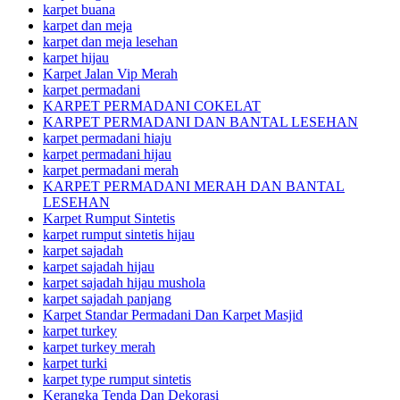
karpet buana
karpet dan meja
karpet dan meja lesehan
karpet hijau
Karpet Jalan Vip Merah
karpet permadani
KARPET PERMADANI COKELAT
KARPET PERMADANI DAN BANTAL LESEHAN
karpet permadani hiaju
karpet permadani hijau
karpet permadani merah
KARPET PERMADANI MERAH DAN BANTAL
LESEHAN
Karpet Rumput Sintetis
karpet rumput sintetis hijau
karpet sajadah
karpet sajadah hijau
karpet sajadah hijau mushola
karpet sajadah panjang
Karpet Standar Permadani Dan Karpet Masjid
karpet turkey
karpet turkey merah
karpet turki
karpet type rumput sintetis
Kerangka Tenda Dan Dekorasi