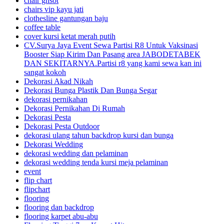
chair ghsot
chairs vip kayu jati
clothesline gantungan baju
coffee table
cover kursi ketat merah putih
CV.Surya Jaya Event Sewa Partisi R8 Untuk Vaksinasi
Booster Siap Kirim Dan Pasang area JABODETABEK
DAN SEKITARNYA.Partisi r8 yang kami sewa kan ini
sangat kokoh
Dekorasi Akad Nikah
Dekorasi Bunga Plastik Dan Bunga Segar
dekorasi pernikahan
Dekorasi Pernikahan Di Rumah
Dekorasi Pesta
Dekorasi Pesta Outdoor
dekorasi ulang tahun backdrop kursi dan bunga
Dekorasi Wedding
dekorasi wedding dan pelaminan
dekorasi wedding tenda kursi meja pelaminan
event
flip chart
flipchart
flooring
flooring dan backdrop
flooring karpet abu-abu