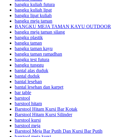
bangku kuliah futura
bangku kuliah lipat
bangku lipat kuliah
bangku meja taman
BANGKU MEJA TAMAN KAYU OUTDOOR
bangku meja taman silang
bangku plastik
bangku taman
bangku taman kayu
bangku taman ramadhan
bangku test futura
bangku tunggu
bantal alas duduk
bantal duduk
bantal lesehan
bantal lesehan dan karpet
bar table
barstool
barstool hitam
Barstool Hitam Kursi Bar Kotak
Barstool Hitam Kursi Silinder
barstool kursi
barstool meja
Barstool Meja Bar Putih Dan Kursi Bar Putih
barstool meja kursi