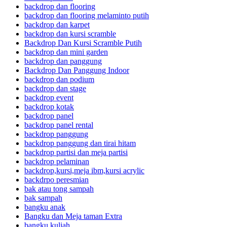
backdrop dan flooring
backdrop dan flooring melaminto putih
backdrop dan karpet
backdrop dan kursi scramble
Backdrop Dan Kursi Scramble Putih
backdrop dan mini garden
backdrop dan panggung
Backdrop Dan Panggung Indoor
backdrop dan podium
backdrop dan stage
backdrop event
backdrop kotak
backdrop panel
backdrop panel rental
backdrop panggung
backdrop panggung dan tirai hitam
backdrop partisi dan meja partisi
backdrop pelaminan
backdrop,kursi,meja ibm,kursi acrylic
backdrpo peresmian
bak atau tong sampah
bak sampah
bangku anak
Bangku dan Meja taman Extra
bangku kuliah