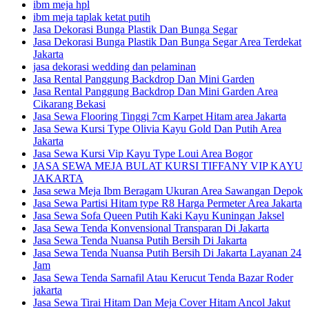
ibm meja hpl
ibm meja taplak ketat putih
Jasa Dekorasi Bunga Plastik Dan Bunga Segar
Jasa Dekorasi Bunga Plastik Dan Bunga Segar Area Terdekat
Jakarta
jasa dekorasi wedding dan pelaminan
Jasa Rental Panggung Backdrop Dan Mini Garden
Jasa Rental Panggung Backdrop Dan Mini Garden Area
Cikarang Bekasi
Jasa Sewa Flooring Tinggi 7cm Karpet Hitam area Jakarta
Jasa Sewa Kursi Type Olivia Kayu Gold Dan Putih Area
Jakarta
Jasa Sewa Kursi Vip Kayu Type Loui Area Bogor
JASA SEWA MEJA BULAT KURSI TIFFANY VIP KAYU
JAKARTA
Jasa sewa Meja Ibm Beragam Ukuran Area Sawangan Depok
Jasa Sewa Partisi Hitam type R8 Harga Permeter Area Jakarta
Jasa Sewa Sofa Queen Putih Kaki Kayu Kuningan Jaksel
Jasa Sewa Tenda Konvensional Transparan Di Jakarta
Jasa Sewa Tenda Nuansa Putih Bersih Di Jakarta
Jasa Sewa Tenda Nuansa Putih Bersih Di Jakarta Layanan 24
Jam
Jasa Sewa Tenda Sarnafil Atau Kerucut Tenda Bazar Roder
jakarta
Jasa Sewa Tirai Hitam Dan Meja Cover Hitam Ancol Jakut