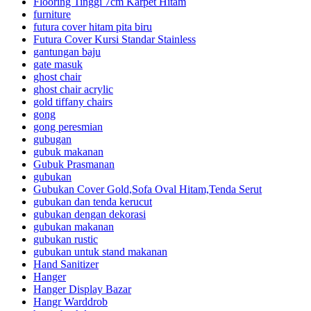
Flooring Tinggi 7cm Karpet Hitam
furniture
futura cover hitam pita biru
Futura Cover Kursi Standar Stainless
gantungan baju
gate masuk
ghost chair
ghost chair acrylic
gold tiffany chairs
gong
gong peresmian
gubugan
gubuk makanan
Gubuk Prasmanan
gubukan
Gubukan Cover Gold,Sofa Oval Hitam,Tenda Serut
gubukan dan tenda kerucut
gubukan dengan dekorasi
gubukan makanan
gubukan rustic
gubukan untuk stand makanan
Hand Sanitizer
Hanger
Hanger Display Bazar
Hangr Warddrob