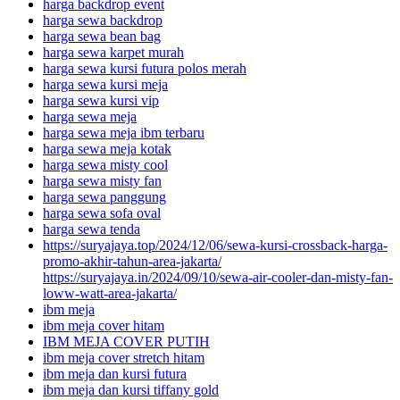
harga backdrop event
harga sewa backdrop
harga sewa bean bag
harga sewa karpet murah
harga sewa kursi futura polos merah
harga sewa kursi meja
harga sewa kursi vip
harga sewa meja
harga sewa meja ibm terbaru
harga sewa meja kotak
harga sewa misty cool
harga sewa misty fan
harga sewa panggung
harga sewa sofa oval
harga sewa tenda
https://suryajaya.top/2024/12/06/sewa-kursi-crossback-harga-
promo-akhir-tahun-area-jakarta/
https://suryajaya.in/2024/09/10/sewa-air-cooler-dan-misty-fan-
loww-watt-area-jakarta/
ibm meja
ibm meja cover hitam
IBM MEJA COVER PUTIH
ibm meja cover stretch hitam
ibm meja dan kursi futura
ibm meja dan kursi tiffany gold