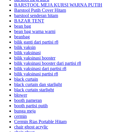
BARSTOOL MEJA KURSI WARNA PUTIH
Barstool Putih Cover Hitam
barstool senderan hitam
BAZAR TENT
bean bag
bean bag warna warni
beanbag
bilik ganti dari partisi r8
bilik vaksin
bilik vaksinasi
bilik vaksinasi booster
bilik vaksinasi booster dari partisi r8
bilik vaksinasi dari partisi r8
bilik vaksinasi partisi r8
black curtain
black curtain dan starlight
black curtain starlight
blower
booth pameran
booth partisi putih
bunga meja
cermin
Cermin Rias Portable Hitam
chair ghost acrylic