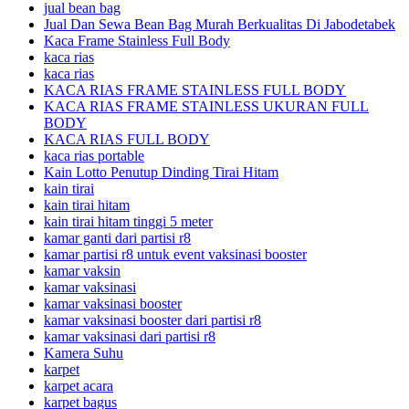
jual bean bag
Jual Dan Sewa Bean Bag Murah Berkualitas Di Jabodetabek
Kaca Frame Stainless Full Body
kaca rias
kaca rias
KACA RIAS FRAME STAINLESS FULL BODY
KACA RIAS FRAME STAINLESS UKURAN FULL
BODY
KACA RIAS FULL BODY
kaca rias portable
Kain Lotto Penutup Dinding Tirai Hitam
kain tirai
kain tirai hitam
kain tirai hitam tinggi 5 meter
kamar ganti dari partisi r8
kamar partisi r8 untuk event vaksinasi booster
kamar vaksin
kamar vaksinasi
kamar vaksinasi booster
kamar vaksinasi booster dari partisi r8
kamar vaksinasi dari partisi r8
Kamera Suhu
karpet
karpet acara
karpet bagus