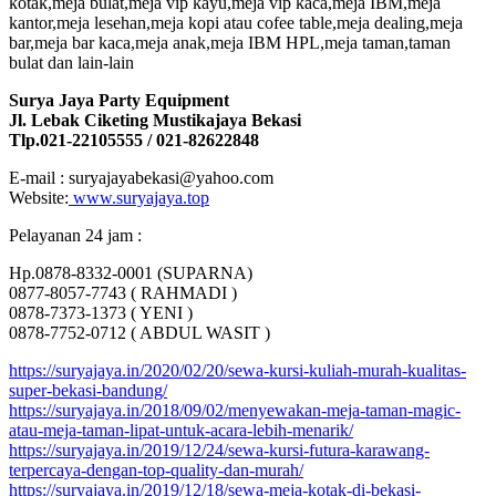
kotak,meja bulat,meja vip kayu,meja vip kaca,meja IBM,meja
kantor,meja lesehan,meja kopi atau cofee table,meja dealing,meja
bar,meja bar kaca,meja anak,meja IBM HPL,meja taman,taman
bulat dan lain-lain
Surya Jaya Party Equipment
Jl. Lebak Ciketing Mustikajaya Bekasi
Tlp.021-22105555 / 021-82622848
E-mail : suryajayabekasi@yahoo.com
Website:
www.suryajaya.top
Pelayanan 24 jam :
Hp.0878-8332-0001 (SUPARNA)
0877-8057-7743 ( RAHMADI )
0878-7373-1373 ( YENI )
0878-7752-0712 ( ABDUL WASIT )
https://suryajaya.in/2020/02/20/sewa-kursi-kuliah-murah-kualitas-
super-bekasi-bandung/
https://suryajaya.in/2018/09/02/menyewakan-meja-taman-magic-
atau-meja-taman-lipat-untuk-acara-lebih-menarik/
https://suryajaya.in/2019/12/24/sewa-kursi-futura-karawang-
terpercaya-dengan-top-quality-dan-murah/
https://suryajaya.in/2019/12/18/sewa-meja-kotak-di-bekasi-