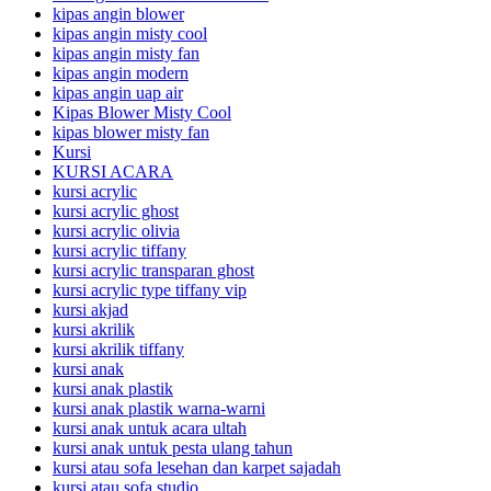
kipas angin blower
kipas angin misty cool
kipas angin misty fan
kipas angin modern
kipas angin uap air
Kipas Blower Misty Cool
kipas blower misty fan
Kursi
KURSI ACARA
kursi acrylic
kursi acrylic ghost
kursi acrylic olivia
kursi acrylic tiffany
kursi acrylic transparan ghost
kursi acrylic type tiffany vip
kursi akjad
kursi akrilik
kursi akrilik tiffany
kursi anak
kursi anak plastik
kursi anak plastik warna-warni
kursi anak untuk acara ultah
kursi anak untuk pesta ulang tahun
kursi atau sofa lesehan dan karpet sajadah
kursi atau sofa studio